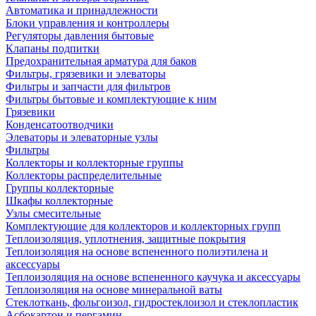
Автоматика и принадлежности
Блоки управления и контроллеры
Регуляторы давления бытовые
Клапаны подпитки
Предохранительная арматура для баков
Фильтры, грязевики и элеваторы
Фильтры и запчасти для фильтров
Фильтры бытовые и комплектующие к ним
Грязевики
Конденсатоотводчики
Элеваторы и элеваторные узлы
Фильтры
Коллекторы и коллекторные группы
Коллекторы распределительные
Группы коллекторные
Шкафы коллекторные
Узлы смесительные
Комплектующие для коллекторов и коллекторных групп
Теплоизоляция, уплотнения, защитные покрытия
Теплоизоляция на основе вспененного полиэтилена и
аксессуары
Теплоизоляция на основе вспененного каучука и аксессуары
Теплоизоляция на основе минеральной ваты
Стеклоткань, фольгоизол, гидростеклоизол и стеклопластик
Асбокартон и пергамин