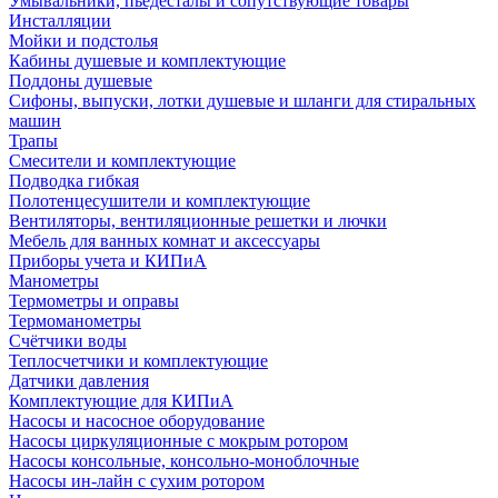
Умывальники, пьедесталы и сопутствующие товары
Инсталляции
Мойки и подстолья
Кабины душевые и комплектующие
Поддоны душевые
Сифоны, выпуски, лотки душевые и шланги для стиральных
машин
Трапы
Смесители и комплектующие
Подводка гибкая
Полотенцесушители и комплектующие
Вентиляторы, вентиляционные решетки и лючки
Мебель для ванных комнат и аксессуары
Приборы учета и КИПиА
Манометры
Термометры и оправы
Термоманометры
Счётчики воды
Теплосчетчики и комплектующие
Датчики давления
Комплектующие для КИПиА
Насосы и насосное оборудование
Насосы циркуляционные с мокрым ротором
Насосы консольные, консольно-моноблочные
Насосы ин-лайн с сухим ротором