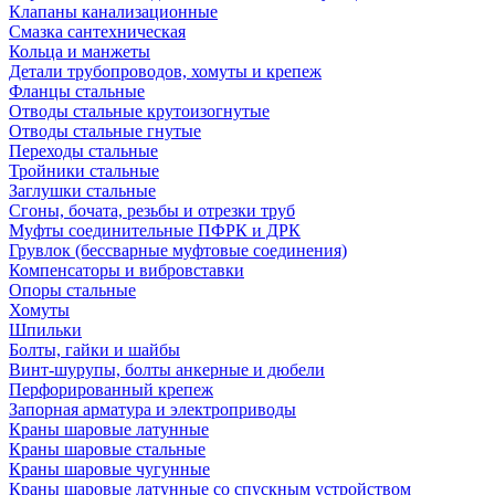
Клапаны канализационные
Смазка сантехническая
Кольца и манжеты
Детали трубопроводов, хомуты и крепеж
Фланцы стальные
Отводы стальные крутоизогнутые
Отводы стальные гнутые
Переходы стальные
Тройники стальные
Заглушки стальные
Сгоны, бочата, резьбы и отрезки труб
Муфты соединительные ПФРК и ДРК
Грувлок (бессварные муфтовые соединения)
Компенсаторы и вибровставки
Опоры стальные
Хомуты
Шпильки
Болты, гайки и шайбы
Винт-шурупы, болты анкерные и дюбели
Перфорированный крепеж
Запорная арматура и электроприводы
Краны шаровые латунные
Краны шаровые стальные
Краны шаровые чугунные
Краны шаровые латунные со спускным устройством