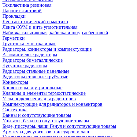
Техпластина резиновая
Паронит листовой
Прокладки
Лен сантехнический и мастика
Лента ФУМ и нить уплотнительная
Набивка сальниковая, каболка и шнур асбестовый
Герметики
Грунтовка, мастика и лак
Радиаторы, конвекторы и комплектующие
Алюминиевые радиаторы
Радиаторы биметаллические
Чугунные радиаторы
Радиаторы стальные панельные
Радиаторы стальные трубчатые
Конвекторы
Конвекторы внутрипольные
Клапаны и элементы термостатические
Узлы подключения для радиаторов
Комплектующие для радиаторов и конвекторов
Сантехника
Ванны и сопутствующие товары
Унитазы, бачки и сопутствующие товары
Биде, писсуары, чаши Генуя и сопутствующие товары
Арматура для унитазов, писсуаров и чаш