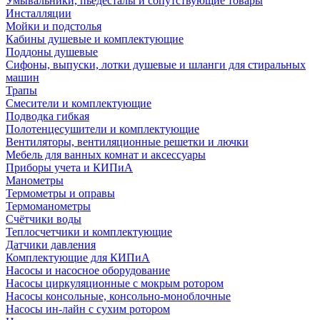
Умывальники, пьедесталы и сопутствующие товары
Инсталляции
Мойки и подстолья
Кабины душевые и комплектующие
Поддоны душевые
Сифоны, выпуски, лотки душевые и шланги для стиральных
машин
Трапы
Смесители и комплектующие
Подводка гибкая
Полотенцесушители и комплектующие
Вентиляторы, вентиляционные решетки и лючки
Мебель для ванных комнат и аксессуары
Приборы учета и КИПиА
Манометры
Термометры и оправы
Термоманометры
Счётчики воды
Теплосчетчики и комплектующие
Датчики давления
Комплектующие для КИПиА
Насосы и насосное оборудование
Насосы циркуляционные с мокрым ротором
Насосы консольные, консольно-моноблочные
Насосы ин-лайн с сухим ротором