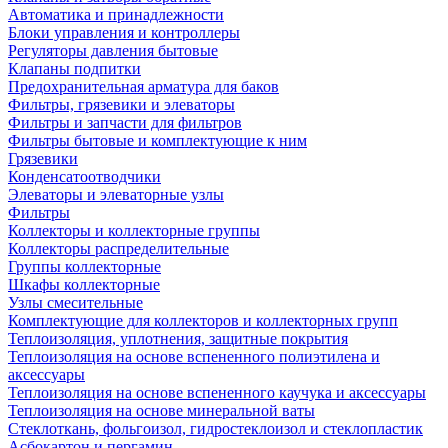
Автоматика и принадлежности
Блоки управления и контроллеры
Регуляторы давления бытовые
Клапаны подпитки
Предохранительная арматура для баков
Фильтры, грязевики и элеваторы
Фильтры и запчасти для фильтров
Фильтры бытовые и комплектующие к ним
Грязевики
Конденсатоотводчики
Элеваторы и элеваторные узлы
Фильтры
Коллекторы и коллекторные группы
Коллекторы распределительные
Группы коллекторные
Шкафы коллекторные
Узлы смесительные
Комплектующие для коллекторов и коллекторных групп
Теплоизоляция, уплотнения, защитные покрытия
Теплоизоляция на основе вспененного полиэтилена и
аксессуары
Теплоизоляция на основе вспененного каучука и аксессуары
Теплоизоляция на основе минеральной ваты
Стеклоткань, фольгоизол, гидростеклоизол и стеклопластик
Асбокартон и пергамин