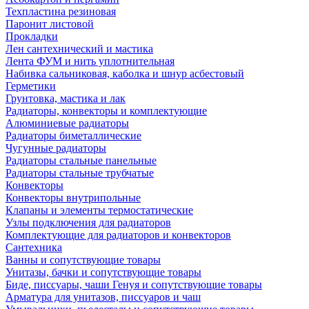
Техпластина резиновая
Паронит листовой
Прокладки
Лен сантехнический и мастика
Лента ФУМ и нить уплотнительная
Набивка сальниковая, каболка и шнур асбестовый
Герметики
Грунтовка, мастика и лак
Радиаторы, конвекторы и комплектующие
Алюминиевые радиаторы
Радиаторы биметаллические
Чугунные радиаторы
Радиаторы стальные панельные
Радиаторы стальные трубчатые
Конвекторы
Конвекторы внутрипольные
Клапаны и элементы термостатические
Узлы подключения для радиаторов
Комплектующие для радиаторов и конвекторов
Сантехника
Ванны и сопутствующие товары
Унитазы, бачки и сопутствующие товары
Биде, писсуары, чаши Генуя и сопутствующие товары
Арматура для унитазов, писсуаров и чаш