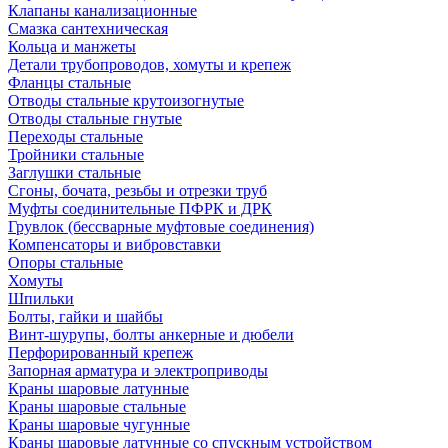
Клапаны канализационные
Смазка сантехническая
Кольца и манжеты
Детали трубопроводов, хомуты и крепеж
Фланцы стальные
Отводы стальные крутоизогнутые
Отводы стальные гнутые
Переходы стальные
Тройники стальные
Заглушки стальные
Сгоны, бочата, резьбы и отрезки труб
Муфты соединительные ПФРК и ДРК
Грувлок (бессварные муфтовые соединения)
Компенсаторы и вибровставки
Опоры стальные
Хомуты
Шпильки
Болты, гайки и шайбы
Винт-шурупы, болты анкерные и дюбели
Перфорированный крепеж
Запорная арматура и электроприводы
Краны шаровые латунные
Краны шаровые стальные
Краны шаровые чугунные
Краны шаровые латунные со спускным устройством