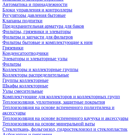
Автоматика и принадлежности
Блоки управления и контроллеры
Регуляторы давления бытовые
Клапаны подпитки
Предохранительная арматура для баков
Фильтры, грязевики и элеваторы
Фильтры и запчасти для фильтров
Фильтры бытовые и комплектующие к ним
Грязевики
Конденсатоотводчики
Элеваторы и элеваторные узлы
Фильтры
Коллекторы и коллекторные группы
Коллекторы распределительные
Группы коллекторные
Шкафы коллекторные
Узлы смесительные
Комплектующие для коллекторов и коллекторных групп
Теплоизоляция, уплотнения, защитные покрытия
Теплоизоляция на основе вспененного полиэтилена и
аксессуары
Теплоизоляция на основе вспененного каучука и аксессуары
Теплоизоляция на основе минеральной ваты
Стеклоткань, фольгоизол, гидростеклоизол и стеклопластик
Асбокартон и пергамин