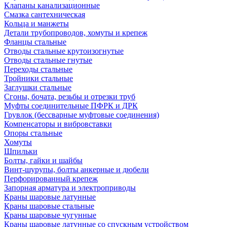
Клапаны канализационные
Смазка сантехническая
Кольца и манжеты
Детали трубопроводов, хомуты и крепеж
Фланцы стальные
Отводы стальные крутоизогнутые
Отводы стальные гнутые
Переходы стальные
Тройники стальные
Заглушки стальные
Сгоны, бочата, резьбы и отрезки труб
Муфты соединительные ПФРК и ДРК
Грувлок (бессварные муфтовые соединения)
Компенсаторы и вибровставки
Опоры стальные
Хомуты
Шпильки
Болты, гайки и шайбы
Винт-шурупы, болты анкерные и дюбели
Перфорированный крепеж
Запорная арматура и электроприводы
Краны шаровые латунные
Краны шаровые стальные
Краны шаровые чугунные
Краны шаровые латунные со спускным устройством