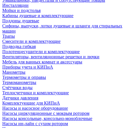
Умывальники, пьедесталы и сопутствующие товары
Инсталляции
Мойки и подстолья
Кабины душевые и комплектующие
Поддоны душевые
Сифоны, выпуски, лотки душевые и шланги для стиральных
машин
Трапы
Смесители и комплектующие
Подводка гибкая
Полотенцесушители и комплектующие
Вентиляторы, вентиляционные решетки и лючки
Мебель для ванных комнат и аксессуары
Приборы учета и КИПиА
Манометры
Термометры и оправы
Термоманометры
Счётчики воды
Теплосчетчики и комплектующие
Датчики давления
Комплектующие для КИПиА
Насосы и насосное оборудование
Насосы циркуляционные с мокрым ротором
Насосы консольные, консольно-моноблочные
Насосы ин-лайн с сухим ротором