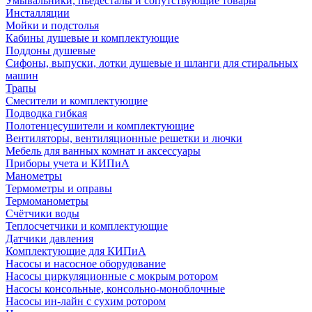
Умывальники, пьедесталы и сопутствующие товары
Инсталляции
Мойки и подстолья
Кабины душевые и комплектующие
Поддоны душевые
Сифоны, выпуски, лотки душевые и шланги для стиральных
машин
Трапы
Смесители и комплектующие
Подводка гибкая
Полотенцесушители и комплектующие
Вентиляторы, вентиляционные решетки и лючки
Мебель для ванных комнат и аксессуары
Приборы учета и КИПиА
Манометры
Термометры и оправы
Термоманометры
Счётчики воды
Теплосчетчики и комплектующие
Датчики давления
Комплектующие для КИПиА
Насосы и насосное оборудование
Насосы циркуляционные с мокрым ротором
Насосы консольные, консольно-моноблочные
Насосы ин-лайн с сухим ротором