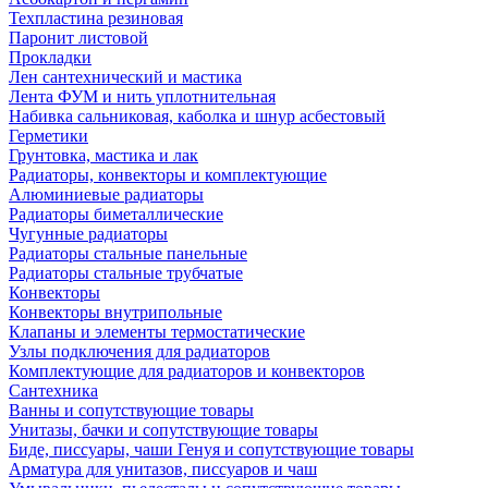
Техпластина резиновая
Паронит листовой
Прокладки
Лен сантехнический и мастика
Лента ФУМ и нить уплотнительная
Набивка сальниковая, каболка и шнур асбестовый
Герметики
Грунтовка, мастика и лак
Радиаторы, конвекторы и комплектующие
Алюминиевые радиаторы
Радиаторы биметаллические
Чугунные радиаторы
Радиаторы стальные панельные
Радиаторы стальные трубчатые
Конвекторы
Конвекторы внутрипольные
Клапаны и элементы термостатические
Узлы подключения для радиаторов
Комплектующие для радиаторов и конвекторов
Сантехника
Ванны и сопутствующие товары
Унитазы, бачки и сопутствующие товары
Биде, писсуары, чаши Генуя и сопутствующие товары
Арматура для унитазов, писсуаров и чаш