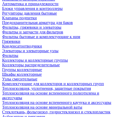
Автоматика и принадлежности
Блоки управления и контроллеры
Регуляторы давления бытовые
Клапаны подпитки
Предохранительная арматура для баков
Фильтры, грязевики и элеваторы
Фильтры и запчасти для фильтров
Фильтры бытовые и комплектующие к ним
Грязевики
Конденсатоотводчики
Элеваторы и элеваторные узлы
Фильтры
Коллекторы и коллекторные группы
Коллекторы распределительные
Группы коллекторные
Шкафы коллекторные
Узлы смесительные
Комплектующие для коллекторов и коллекторных групп
Теплоизоляция, уплотнения, защитные покрытия
Теплоизоляция на основе вспененного полиэтилена и
аксессуары
Теплоизоляция на основе вспененного каучука и аксессуары
Теплоизоляция на основе минеральной ваты
Стеклоткань, фольгоизол, гидростеклоизол и стеклопластик
Асбокартон и пергамин