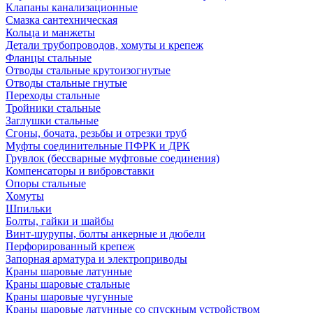
Клапаны канализационные
Смазка сантехническая
Кольца и манжеты
Детали трубопроводов, хомуты и крепеж
Фланцы стальные
Отводы стальные крутоизогнутые
Отводы стальные гнутые
Переходы стальные
Тройники стальные
Заглушки стальные
Сгоны, бочата, резьбы и отрезки труб
Муфты соединительные ПФРК и ДРК
Грувлок (бессварные муфтовые соединения)
Компенсаторы и вибровставки
Опоры стальные
Хомуты
Шпильки
Болты, гайки и шайбы
Винт-шурупы, болты анкерные и дюбели
Перфорированный крепеж
Запорная арматура и электроприводы
Краны шаровые латунные
Краны шаровые стальные
Краны шаровые чугунные
Краны шаровые латунные со спускным устройством