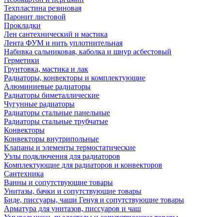
Техпластина резиновая
Паронит листовой
Прокладки
Лен сантехнический и мастика
Лента ФУМ и нить уплотнительная
Набивка сальниковая, каболка и шнур асбестовый
Герметики
Грунтовка, мастика и лак
Радиаторы, конвекторы и комплектующие
Алюминиевые радиаторы
Радиаторы биметаллические
Чугунные радиаторы
Радиаторы стальные панельные
Радиаторы стальные трубчатые
Конвекторы
Конвекторы внутрипольные
Клапаны и элементы термостатические
Узлы подключения для радиаторов
Комплектующие для радиаторов и конвекторов
Сантехника
Ванны и сопутствующие товары
Унитазы, бачки и сопутствующие товары
Биде, писсуары, чаши Генуя и сопутствующие товары
Арматура для унитазов, писсуаров и чаш