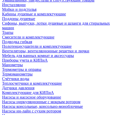
Умывальники, пьедесталы и сопутствующие товары
Инсталляции
Мойки и подстолья
Кабины душевые и комплектующие
Поддоны душевые
Сифоны, выпуски, лотки душевые и шланги для стиральных
машин
Трапы
Смесители и комплектующие
Подводка гибкая
Полотенцесушители и комплектующие
Вентиляторы, вентиляционные решетки и лючки
Мебель для ванных комнат и аксессуары
Приборы учета и КИПиА
Манометры
Термометры и оправы
Термоманометры
Счётчики воды
Теплосчетчики и комплектующие
Датчики давления
Комплектующие для КИПиА
Насосы и насосное оборудование
Насосы циркуляционные с мокрым ротором
Насосы консольные, консольно-моноблочные
Насосы ин-лайн с сухим ротором