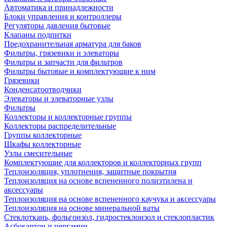
Автоматика и принадлежности
Блоки управления и контроллеры
Регуляторы давления бытовые
Клапаны подпитки
Предохранительная арматура для баков
Фильтры, грязевики и элеваторы
Фильтры и запчасти для фильтров
Фильтры бытовые и комплектующие к ним
Грязевики
Конденсатоотводчики
Элеваторы и элеваторные узлы
Фильтры
Коллекторы и коллекторные группы
Коллекторы распределительные
Группы коллекторные
Шкафы коллекторные
Узлы смесительные
Комплектующие для коллекторов и коллекторных групп
Теплоизоляция, уплотнения, защитные покрытия
Теплоизоляция на основе вспененного полиэтилена и
аксессуары
Теплоизоляция на основе вспененного каучука и аксессуары
Теплоизоляция на основе минеральной ваты
Стеклоткань, фольгоизол, гидростеклоизол и стеклопластик
Асбокартон и пергамин