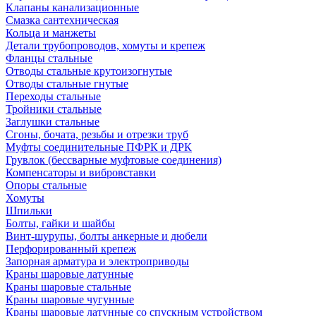
Клапаны канализационные
Смазка сантехническая
Кольца и манжеты
Детали трубопроводов, хомуты и крепеж
Фланцы стальные
Отводы стальные крутоизогнутые
Отводы стальные гнутые
Переходы стальные
Тройники стальные
Заглушки стальные
Сгоны, бочата, резьбы и отрезки труб
Муфты соединительные ПФРК и ДРК
Грувлок (бессварные муфтовые соединения)
Компенсаторы и вибровставки
Опоры стальные
Хомуты
Шпильки
Болты, гайки и шайбы
Винт-шурупы, болты анкерные и дюбели
Перфорированный крепеж
Запорная арматура и электроприводы
Краны шаровые латунные
Краны шаровые стальные
Краны шаровые чугунные
Краны шаровые латунные со спускным устройством