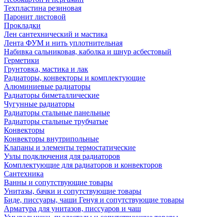
Техпластина резиновая
Паронит листовой
Прокладки
Лен сантехнический и мастика
Лента ФУМ и нить уплотнительная
Набивка сальниковая, каболка и шнур асбестовый
Герметики
Грунтовка, мастика и лак
Радиаторы, конвекторы и комплектующие
Алюминиевые радиаторы
Радиаторы биметаллические
Чугунные радиаторы
Радиаторы стальные панельные
Радиаторы стальные трубчатые
Конвекторы
Конвекторы внутрипольные
Клапаны и элементы термостатические
Узлы подключения для радиаторов
Комплектующие для радиаторов и конвекторов
Сантехника
Ванны и сопутствующие товары
Унитазы, бачки и сопутствующие товары
Биде, писсуары, чаши Генуя и сопутствующие товары
Арматура для унитазов, писсуаров и чаш