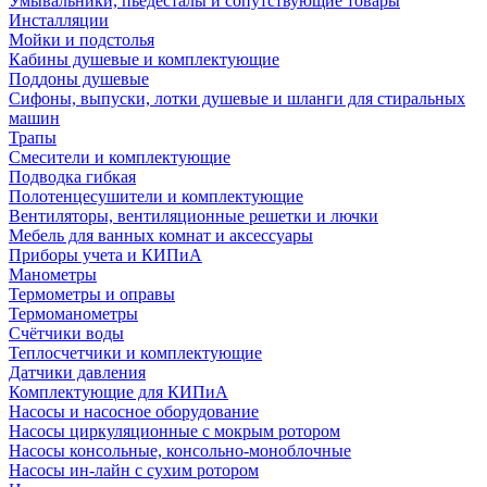
Умывальники, пьедесталы и сопутствующие товары
Инсталляции
Мойки и подстолья
Кабины душевые и комплектующие
Поддоны душевые
Сифоны, выпуски, лотки душевые и шланги для стиральных
машин
Трапы
Смесители и комплектующие
Подводка гибкая
Полотенцесушители и комплектующие
Вентиляторы, вентиляционные решетки и лючки
Мебель для ванных комнат и аксессуары
Приборы учета и КИПиА
Манометры
Термометры и оправы
Термоманометры
Счётчики воды
Теплосчетчики и комплектующие
Датчики давления
Комплектующие для КИПиА
Насосы и насосное оборудование
Насосы циркуляционные с мокрым ротором
Насосы консольные, консольно-моноблочные
Насосы ин-лайн с сухим ротором