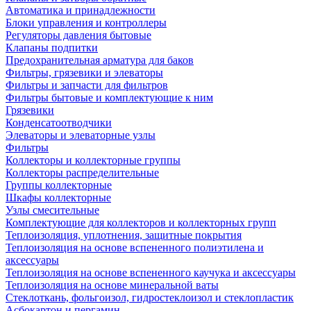
Автоматика и принадлежности
Блоки управления и контроллеры
Регуляторы давления бытовые
Клапаны подпитки
Предохранительная арматура для баков
Фильтры, грязевики и элеваторы
Фильтры и запчасти для фильтров
Фильтры бытовые и комплектующие к ним
Грязевики
Конденсатоотводчики
Элеваторы и элеваторные узлы
Фильтры
Коллекторы и коллекторные группы
Коллекторы распределительные
Группы коллекторные
Шкафы коллекторные
Узлы смесительные
Комплектующие для коллекторов и коллекторных групп
Теплоизоляция, уплотнения, защитные покрытия
Теплоизоляция на основе вспененного полиэтилена и
аксессуары
Теплоизоляция на основе вспененного каучука и аксессуары
Теплоизоляция на основе минеральной ваты
Стеклоткань, фольгоизол, гидростеклоизол и стеклопластик
Асбокартон и пергамин