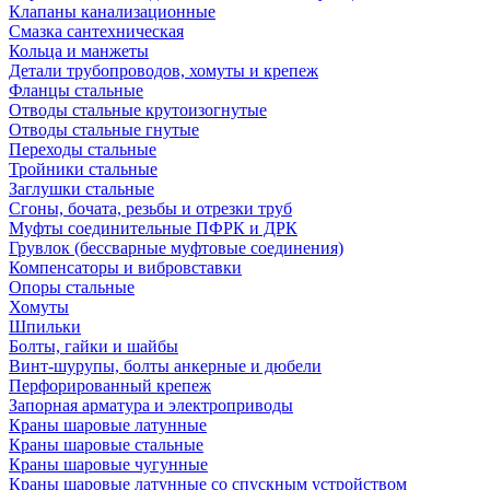
Клапаны канализационные
Смазка сантехническая
Кольца и манжеты
Детали трубопроводов, хомуты и крепеж
Фланцы стальные
Отводы стальные крутоизогнутые
Отводы стальные гнутые
Переходы стальные
Тройники стальные
Заглушки стальные
Сгоны, бочата, резьбы и отрезки труб
Муфты соединительные ПФРК и ДРК
Грувлок (бессварные муфтовые соединения)
Компенсаторы и вибровставки
Опоры стальные
Хомуты
Шпильки
Болты, гайки и шайбы
Винт-шурупы, болты анкерные и дюбели
Перфорированный крепеж
Запорная арматура и электроприводы
Краны шаровые латунные
Краны шаровые стальные
Краны шаровые чугунные
Краны шаровые латунные со спускным устройством