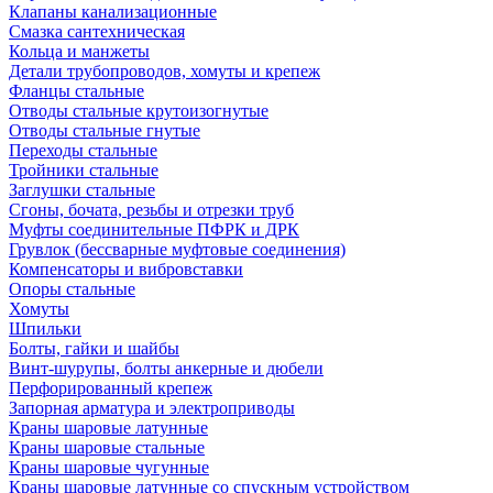
Клапаны канализационные
Смазка сантехническая
Кольца и манжеты
Детали трубопроводов, хомуты и крепеж
Фланцы стальные
Отводы стальные крутоизогнутые
Отводы стальные гнутые
Переходы стальные
Тройники стальные
Заглушки стальные
Сгоны, бочата, резьбы и отрезки труб
Муфты соединительные ПФРК и ДРК
Грувлок (бессварные муфтовые соединения)
Компенсаторы и вибровставки
Опоры стальные
Хомуты
Шпильки
Болты, гайки и шайбы
Винт-шурупы, болты анкерные и дюбели
Перфорированный крепеж
Запорная арматура и электроприводы
Краны шаровые латунные
Краны шаровые стальные
Краны шаровые чугунные
Краны шаровые латунные со спускным устройством