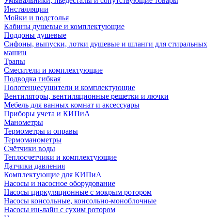
Умывальники, пьедесталы и сопутствующие товары
Инсталляции
Мойки и подстолья
Кабины душевые и комплектующие
Поддоны душевые
Сифоны, выпуски, лотки душевые и шланги для стиральных
машин
Трапы
Смесители и комплектующие
Подводка гибкая
Полотенцесушители и комплектующие
Вентиляторы, вентиляционные решетки и лючки
Мебель для ванных комнат и аксессуары
Приборы учета и КИПиА
Манометры
Термометры и оправы
Термоманометры
Счётчики воды
Теплосчетчики и комплектующие
Датчики давления
Комплектующие для КИПиА
Насосы и насосное оборудование
Насосы циркуляционные с мокрым ротором
Насосы консольные, консольно-моноблочные
Насосы ин-лайн с сухим ротором