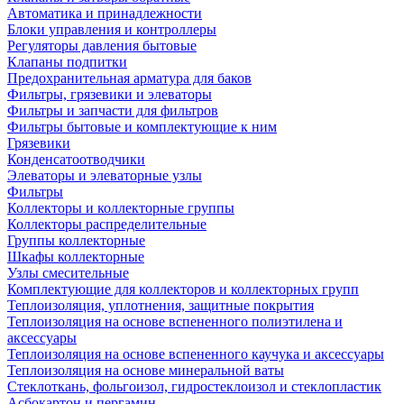
Автоматика и принадлежности
Блоки управления и контроллеры
Регуляторы давления бытовые
Клапаны подпитки
Предохранительная арматура для баков
Фильтры, грязевики и элеваторы
Фильтры и запчасти для фильтров
Фильтры бытовые и комплектующие к ним
Грязевики
Конденсатоотводчики
Элеваторы и элеваторные узлы
Фильтры
Коллекторы и коллекторные группы
Коллекторы распределительные
Группы коллекторные
Шкафы коллекторные
Узлы смесительные
Комплектующие для коллекторов и коллекторных групп
Теплоизоляция, уплотнения, защитные покрытия
Теплоизоляция на основе вспененного полиэтилена и
аксессуары
Теплоизоляция на основе вспененного каучука и аксессуары
Теплоизоляция на основе минеральной ваты
Стеклоткань, фольгоизол, гидростеклоизол и стеклопластик
Асбокартон и пергамин