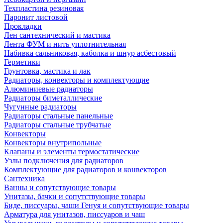
Техпластина резиновая
Паронит листовой
Прокладки
Лен сантехнический и мастика
Лента ФУМ и нить уплотнительная
Набивка сальниковая, каболка и шнур асбестовый
Герметики
Грунтовка, мастика и лак
Радиаторы, конвекторы и комплектующие
Алюминиевые радиаторы
Радиаторы биметаллические
Чугунные радиаторы
Радиаторы стальные панельные
Радиаторы стальные трубчатые
Конвекторы
Конвекторы внутрипольные
Клапаны и элементы термостатические
Узлы подключения для радиаторов
Комплектующие для радиаторов и конвекторов
Сантехника
Ванны и сопутствующие товары
Унитазы, бачки и сопутствующие товары
Биде, писсуары, чаши Генуя и сопутствующие товары
Арматура для унитазов, писсуаров и чаш