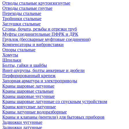
Отводы стальные крутоизогнутые
Отводы стальные гнутые
Переходы стальные
Тройники стальные
Заглушки стальные
Сгоны, бочата, резьбы и отрезки труб
Муфты соединительные ПФРК и ДРК
Грувлок (бессварные муфтовые соединения)
Компенсаторы и вибровставки
Опоры стальные
Хомуты
Шпильки
Болты, гайки и шайбы
Винт-шурупы, болты анкерные и дюбели
Перфорированный крепеж
Запорная арматура и электроприводы
Краны шаровые латунные
Краны шаровые стальные
Краны шаровые чугунные
Краны шаровые латунные со спускным устройством
Краны конусные латунные
Краны латунные водоразборные
Краны и клапаны (вентили) для бытовых приборов
Задвижки чугунные
Задвижки латунные