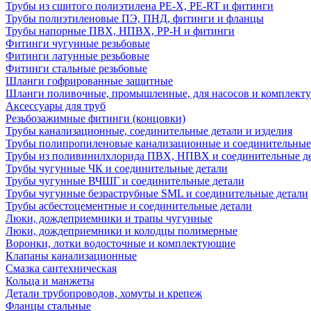
Трубы из сшитого полиэтилена PE-X, PE-RT и фитинги
Трубы полиэтиленовые ПЭ, ПНД, фитинги и фланцы
Трубы напорные ПВХ, НПВХ, PP-H и фитинги
Фитинги чугунные резьбовые
Фитинги латунные резьбовые
Фитинги стальные резьбовые
Шланги гофрированные защитные
Шланги поливочные, промышленные, для насосов и комплект
Аксессуары для труб
Резьбозажимные фитинги (концовки)
Трубы канализационные, соединительные детали и изделия
Трубы полипропиленовые канализационные и соединительные
Трубы из поливинилхлорида ПВХ, НПВХ и соединительные д
Трубы чугунные ЧК и соединительные детали
Трубы чугунные ВЧШГ и соединительные детали
Трубы чугунные безраструбные SML и соединительные детали
Трубы асбестоцементные и соединительные детали
Люки, дождеприемники и трапы чугунные
Люки, дождеприемники и колодцы полимерные
Воронки, лотки водосточные и комплектующие
Клапаны канализационные
Смазка сантехническая
Кольца и манжеты
Детали трубопроводов, хомуты и крепеж
Фланцы стальные