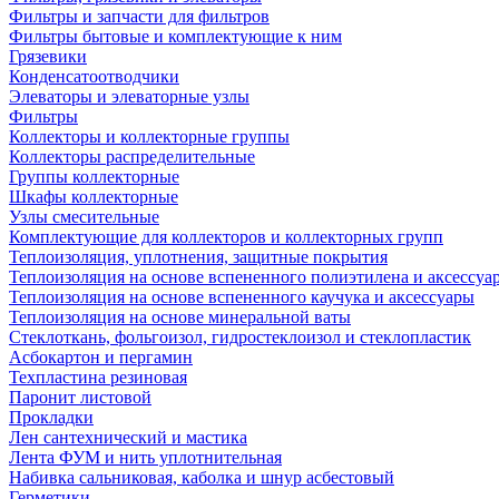
Фильтры и запчасти для фильтров
Фильтры бытовые и комплектующие к ним
Грязевики
Конденсатоотводчики
Элеваторы и элеваторные узлы
Фильтры
Коллекторы и коллекторные группы
Коллекторы распределительные
Группы коллекторные
Шкафы коллекторные
Узлы смесительные
Комплектующие для коллекторов и коллекторных групп
Теплоизоляция, уплотнения, защитные покрытия
Теплоизоляция на основе вспененного полиэтилена и аксессуа
Теплоизоляция на основе вспененного каучука и аксессуары
Теплоизоляция на основе минеральной ваты
Стеклоткань, фольгоизол, гидростеклоизол и стеклопластик
Асбокартон и пергамин
Техпластина резиновая
Паронит листовой
Прокладки
Лен сантехнический и мастика
Лента ФУМ и нить уплотнительная
Набивка сальниковая, каболка и шнур асбестовый
Герметики