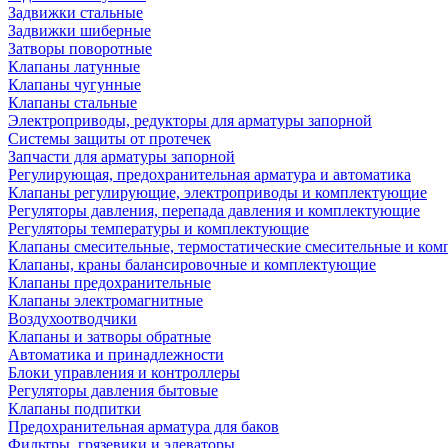
Задвижки стальные
Задвижки шиберные
Затворы поворотные
Клапаны латунные
Клапаны чугунные
Клапаны стальные
Электроприводы, редукторы для арматуры запорной
Системы защиты от протечек
Запчасти для арматуры запорной
Регулирующая, предохранительная арматура и автоматика
Клапаны регулирующие, электроприводы и комплектующие
Регуляторы давления, перепада давления и комплектующие
Регуляторы температуры и комплектующие
Клапаны смесительные, термостатические смесительные и ко
Клапаны, краны балансировочные и комплектующие
Клапаны предохранительные
Клапаны электромагнитные
Воздухоотводчики
Клапаны и затворы обратные
Автоматика и принадлежности
Блоки управления и контроллеры
Регуляторы давления бытовые
Клапаны подпитки
Предохранительная арматура для баков
Фильтры, грязевики и элеваторы