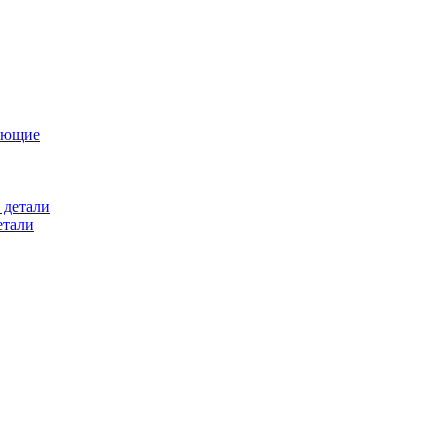
ующие
 детали
етали