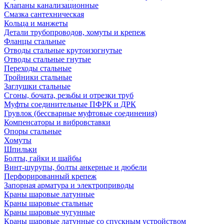
Клапаны канализационные
Смазка сантехническая
Кольца и манжеты
Детали трубопроводов, хомуты и крепеж
Фланцы стальные
Отводы стальные крутоизогнутые
Отводы стальные гнутые
Переходы стальные
Тройники стальные
Заглушки стальные
Сгоны, бочата, резьбы и отрезки труб
Муфты соединительные ПФРК и ДРК
Грувлок (бессварные муфтовые соединения)
Компенсаторы и вибровставки
Опоры стальные
Хомуты
Шпильки
Болты, гайки и шайбы
Винт-шурупы, болты анкерные и дюбели
Перфорированный крепеж
Запорная арматура и электроприводы
Краны шаровые латунные
Краны шаровые стальные
Краны шаровые чугунные
Краны шаровые латунные со спускным устройством