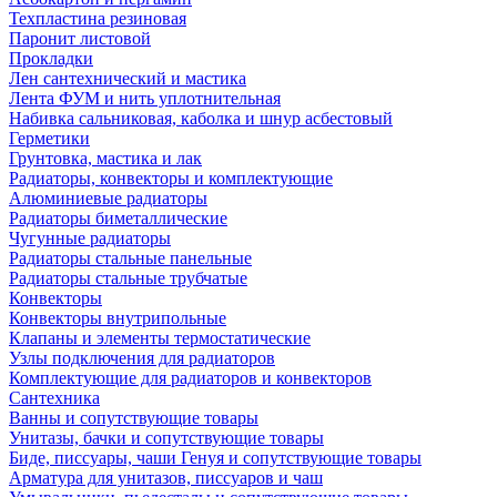
Техпластина резиновая
Паронит листовой
Прокладки
Лен сантехнический и мастика
Лента ФУМ и нить уплотнительная
Набивка сальниковая, каболка и шнур асбестовый
Герметики
Грунтовка, мастика и лак
Радиаторы, конвекторы и комплектующие
Алюминиевые радиаторы
Радиаторы биметаллические
Чугунные радиаторы
Радиаторы стальные панельные
Радиаторы стальные трубчатые
Конвекторы
Конвекторы внутрипольные
Клапаны и элементы термостатические
Узлы подключения для радиаторов
Комплектующие для радиаторов и конвекторов
Сантехника
Ванны и сопутствующие товары
Унитазы, бачки и сопутствующие товары
Биде, писсуары, чаши Генуя и сопутствующие товары
Арматура для унитазов, писсуаров и чаш