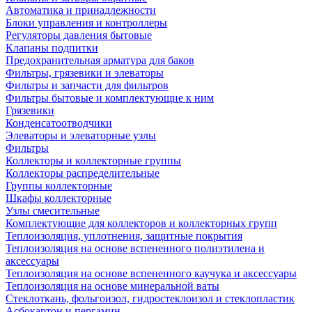
Автоматика и принадлежности
Блоки управления и контроллеры
Регуляторы давления бытовые
Клапаны подпитки
Предохранительная арматура для баков
Фильтры, грязевики и элеваторы
Фильтры и запчасти для фильтров
Фильтры бытовые и комплектующие к ним
Грязевики
Конденсатоотводчики
Элеваторы и элеваторные узлы
Фильтры
Коллекторы и коллекторные группы
Коллекторы распределительные
Группы коллекторные
Шкафы коллекторные
Узлы смесительные
Комплектующие для коллекторов и коллекторных групп
Теплоизоляция, уплотнения, защитные покрытия
Теплоизоляция на основе вспененного полиэтилена и
аксессуары
Теплоизоляция на основе вспененного каучука и аксессуары
Теплоизоляция на основе минеральной ваты
Стеклоткань, фольгоизол, гидростеклоизол и стеклопластик
Асбокартон и пергамин