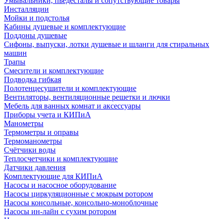
Умывальники, пьедесталы и сопутствующие товары
Инсталляции
Мойки и подстолья
Кабины душевые и комплектующие
Поддоны душевые
Сифоны, выпуски, лотки душевые и шланги для стиральных
машин
Трапы
Смесители и комплектующие
Подводка гибкая
Полотенцесушители и комплектующие
Вентиляторы, вентиляционные решетки и лючки
Мебель для ванных комнат и аксессуары
Приборы учета и КИПиА
Манометры
Термометры и оправы
Термоманометры
Счётчики воды
Теплосчетчики и комплектующие
Датчики давления
Комплектующие для КИПиА
Насосы и насосное оборудование
Насосы циркуляционные с мокрым ротором
Насосы консольные, консольно-моноблочные
Насосы ин-лайн с сухим ротором