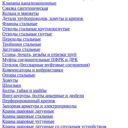
Клапаны канализационные
Смазка сантехническая
Кольца и манжеты
Детали трубопроводов, хомуты и крепеж
Фланцы стальные
Отводы стальные крутоизогнутые
Отводы стальные гнутые
Переходы стальные
Тройники стальные
Заглушки стальные
Сгоны, бочата, резьбы и отрезки труб
Муфты соединительные ПФРК и ДРК
Грувлок (бессварные муфтовые соединения)
Компенсаторы и вибровставки
Опоры стальные
Хомуты
Шпильки
Болты, гайки и шайбы
Винт-шурупы, болты анкерные и дюбели
Перфорированный крепеж
Запорная арматура и электроприводы
Краны шаровые латунные
Краны шаровые стальные
Краны шаровые чугунные
Краны шаровые латунные со спускным устройством