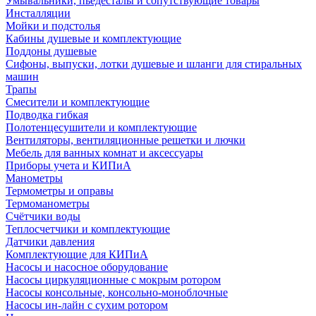
Умывальники, пьедесталы и сопутствующие товары
Инсталляции
Мойки и подстолья
Кабины душевые и комплектующие
Поддоны душевые
Сифоны, выпуски, лотки душевые и шланги для стиральных
машин
Трапы
Смесители и комплектующие
Подводка гибкая
Полотенцесушители и комплектующие
Вентиляторы, вентиляционные решетки и лючки
Мебель для ванных комнат и аксессуары
Приборы учета и КИПиА
Манометры
Термометры и оправы
Термоманометры
Счётчики воды
Теплосчетчики и комплектующие
Датчики давления
Комплектующие для КИПиА
Насосы и насосное оборудование
Насосы циркуляционные с мокрым ротором
Насосы консольные, консольно-моноблочные
Насосы ин-лайн с сухим ротором