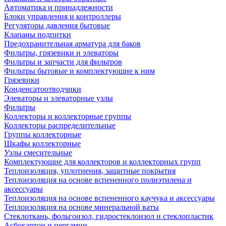
Автоматика и принадлежности
Блоки управления и контроллеры
Регуляторы давления бытовые
Клапаны подпитки
Предохранительная арматура для баков
Фильтры, грязевики и элеваторы
Фильтры и запчасти для фильтров
Фильтры бытовые и комплектующие к ним
Грязевики
Конденсатоотводчики
Элеваторы и элеваторные узлы
Фильтры
Коллекторы и коллекторные группы
Коллекторы распределительные
Группы коллекторные
Шкафы коллекторные
Узлы смесительные
Комплектующие для коллекторов и коллекторных групп
Теплоизоляция, уплотнения, защитные покрытия
Теплоизоляция на основе вспененного полиэтилена и
аксессуары
Теплоизоляция на основе вспененного каучука и аксессуары
Теплоизоляция на основе минеральной ваты
Стеклоткань, фольгоизол, гидростеклоизол и стеклопластик
Асбокартон и пергамин