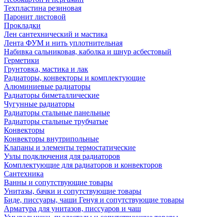
Техпластина резиновая
Паронит листовой
Прокладки
Лен сантехнический и мастика
Лента ФУМ и нить уплотнительная
Набивка сальниковая, каболка и шнур асбестовый
Герметики
Грунтовка, мастика и лак
Радиаторы, конвекторы и комплектующие
Алюминиевые радиаторы
Радиаторы биметаллические
Чугунные радиаторы
Радиаторы стальные панельные
Радиаторы стальные трубчатые
Конвекторы
Конвекторы внутрипольные
Клапаны и элементы термостатические
Узлы подключения для радиаторов
Комплектующие для радиаторов и конвекторов
Сантехника
Ванны и сопутствующие товары
Унитазы, бачки и сопутствующие товары
Биде, писсуары, чаши Генуя и сопутствующие товары
Арматура для унитазов, писсуаров и чаш