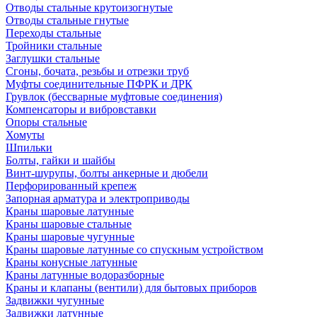
Отводы стальные крутоизогнутые
Отводы стальные гнутые
Переходы стальные
Тройники стальные
Заглушки стальные
Сгоны, бочата, резьбы и отрезки труб
Муфты соединительные ПФРК и ДРК
Грувлок (бессварные муфтовые соединения)
Компенсаторы и вибровставки
Опоры стальные
Хомуты
Шпильки
Болты, гайки и шайбы
Винт-шурупы, болты анкерные и дюбели
Перфорированный крепеж
Запорная арматура и электроприводы
Краны шаровые латунные
Краны шаровые стальные
Краны шаровые чугунные
Краны шаровые латунные со спускным устройством
Краны конусные латунные
Краны латунные водоразборные
Краны и клапаны (вентили) для бытовых приборов
Задвижки чугунные
Задвижки латунные