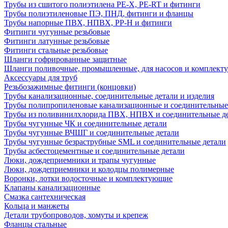
Трубы из сшитого полиэтилена PE-X, PE-RT и фитинги
Трубы полиэтиленовые ПЭ, ПНД, фитинги и фланцы
Трубы напорные ПВХ, НПВХ, PP-H и фитинги
Фитинги чугунные резьбовые
Фитинги латунные резьбовые
Фитинги стальные резьбовые
Шланги гофрированные защитные
Шланги поливочные, промышленные, для насосов и комплект
Аксессуары для труб
Резьбозажимные фитинги (концовки)
Трубы канализационные, соединительные детали и изделия
Трубы полипропиленовые канализационные и соединительные
Трубы из поливинилхлорида ПВХ, НПВХ и соединительные д
Трубы чугунные ЧК и соединительные детали
Трубы чугунные ВЧШГ и соединительные детали
Трубы чугунные безраструбные SML и соединительные детали
Трубы асбестоцементные и соединительные детали
Люки, дождеприемники и трапы чугунные
Люки, дождеприемники и колодцы полимерные
Воронки, лотки водосточные и комплектующие
Клапаны канализационные
Смазка сантехническая
Кольца и манжеты
Детали трубопроводов, хомуты и крепеж
Фланцы стальные