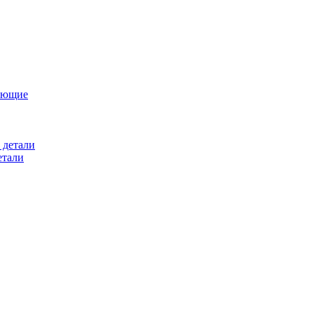
ующие
 детали
етали