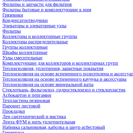
Фильтры и запчасти для фильтров
Фильтры бытовые и комплектующие к ним
Грязевики
Конденсатоотводчики
Элеваторы и элеваторные узлы
Фильтры
Коллекторы и коллекторные группы
Коллекторы распределительные
Группы коллекторные
Шкафы коллекторные
Узлы смесительные
Комплектующие для коллекторов и коллекторных групп
Теплоизоляция, уплотнения, защитные покрытия
Теплоизоляция на основе вспененного полиэтилена и аксессуа
Теплоизоляция на основе вспененного каучука и аксессуары
Теплоизоляция на основе минеральной ваты
Стеклоткань, фольгоизол, гидростеклоизол и стеклопластик
Асбокартон и пергамин
Техпластина резиновая
Паронит листовой
Прокладки
Лен сантехнический и мастика
Лента ФУМ и нить уплотнительная
Набивка сальниковая, каболка и шнур асбестовый
Герметики