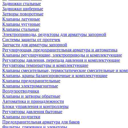
Задвижки стальные
Задвижки шиберные
Затворы поворотные
Клапаны латунные
Клапаны чугунные
Клапаны стальные
Электроприводы, редукторы для арматуры запорной
Системы защиты от протечек
Запчасти для арматуры запорной
Регулирующая, предохранительная арматура и автоматика
Клапаны регулирующие, электроприводы и комплектующие
Регуляторы давления, перепада давления и комплектующие
Регуляторы температуры и комплектующие
Клапаны смесительные, термостатические смесительные и ко
Клапаны, краны балансировочные и комплектующие
Клапаны предохранительные
Клапаны электромагнитные
Воздухоотводчики
Клапаны и затворы обратные
Автоматика и принадлежности
Блоки управления и контроллеры
Регуляторы давления бытовые
Клапаны подпитки
Предохранительная арматура для баков
Фильтры, грязевики и элеваторы