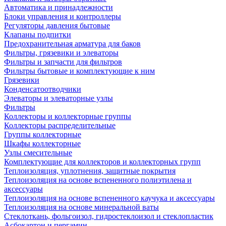
Автоматика и принадлежности
Блоки управления и контроллеры
Регуляторы давления бытовые
Клапаны подпитки
Предохранительная арматура для баков
Фильтры, грязевики и элеваторы
Фильтры и запчасти для фильтров
Фильтры бытовые и комплектующие к ним
Грязевики
Конденсатоотводчики
Элеваторы и элеваторные узлы
Фильтры
Коллекторы и коллекторные группы
Коллекторы распределительные
Группы коллекторные
Шкафы коллекторные
Узлы смесительные
Комплектующие для коллекторов и коллекторных групп
Теплоизоляция, уплотнения, защитные покрытия
Теплоизоляция на основе вспененного полиэтилена и
аксессуары
Теплоизоляция на основе вспененного каучука и аксессуары
Теплоизоляция на основе минеральной ваты
Стеклоткань, фольгоизол, гидростеклоизол и стеклопластик
Асбокартон и пергамин