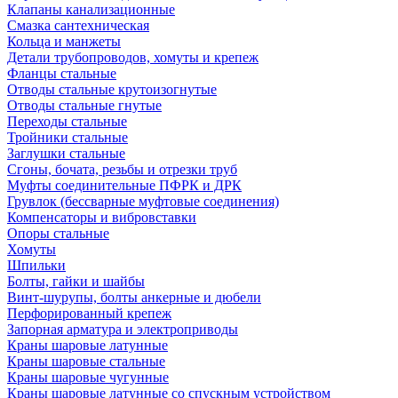
Клапаны канализационные
Смазка сантехническая
Кольца и манжеты
Детали трубопроводов, хомуты и крепеж
Фланцы стальные
Отводы стальные крутоизогнутые
Отводы стальные гнутые
Переходы стальные
Тройники стальные
Заглушки стальные
Сгоны, бочата, резьбы и отрезки труб
Муфты соединительные ПФРК и ДРК
Грувлок (бессварные муфтовые соединения)
Компенсаторы и вибровставки
Опоры стальные
Хомуты
Шпильки
Болты, гайки и шайбы
Винт-шурупы, болты анкерные и дюбели
Перфорированный крепеж
Запорная арматура и электроприводы
Краны шаровые латунные
Краны шаровые стальные
Краны шаровые чугунные
Краны шаровые латунные со спускным устройством