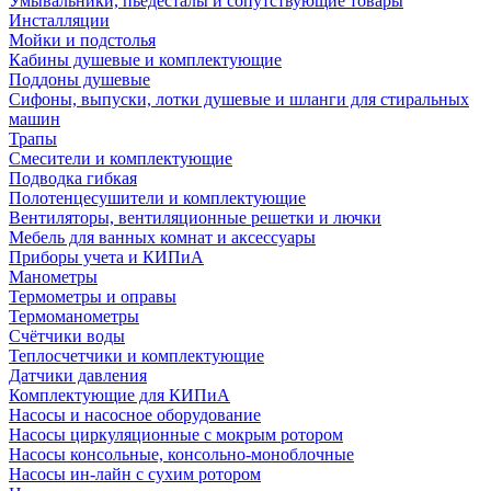
Умывальники, пьедесталы и сопутствующие товары
Инсталляции
Мойки и подстолья
Кабины душевые и комплектующие
Поддоны душевые
Сифоны, выпуски, лотки душевые и шланги для стиральных
машин
Трапы
Смесители и комплектующие
Подводка гибкая
Полотенцесушители и комплектующие
Вентиляторы, вентиляционные решетки и лючки
Мебель для ванных комнат и аксессуары
Приборы учета и КИПиА
Манометры
Термометры и оправы
Термоманометры
Счётчики воды
Теплосчетчики и комплектующие
Датчики давления
Комплектующие для КИПиА
Насосы и насосное оборудование
Насосы циркуляционные с мокрым ротором
Насосы консольные, консольно-моноблочные
Насосы ин-лайн с сухим ротором