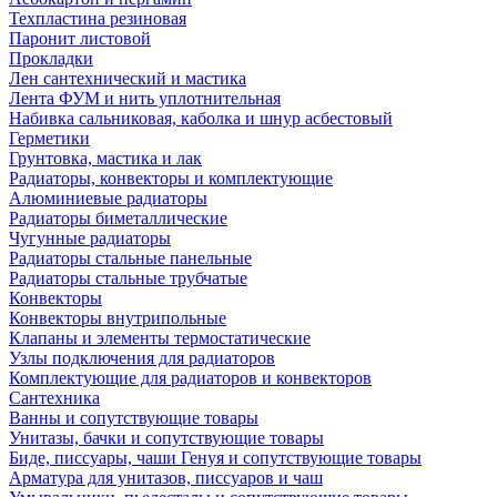
Техпластина резиновая
Паронит листовой
Прокладки
Лен сантехнический и мастика
Лента ФУМ и нить уплотнительная
Набивка сальниковая, каболка и шнур асбестовый
Герметики
Грунтовка, мастика и лак
Радиаторы, конвекторы и комплектующие
Алюминиевые радиаторы
Радиаторы биметаллические
Чугунные радиаторы
Радиаторы стальные панельные
Радиаторы стальные трубчатые
Конвекторы
Конвекторы внутрипольные
Клапаны и элементы термостатические
Узлы подключения для радиаторов
Комплектующие для радиаторов и конвекторов
Сантехника
Ванны и сопутствующие товары
Унитазы, бачки и сопутствующие товары
Биде, писсуары, чаши Генуя и сопутствующие товары
Арматура для унитазов, писсуаров и чаш