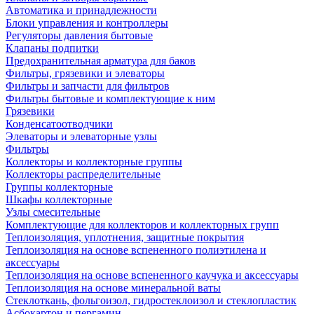
Автоматика и принадлежности
Блоки управления и контроллеры
Регуляторы давления бытовые
Клапаны подпитки
Предохранительная арматура для баков
Фильтры, грязевики и элеваторы
Фильтры и запчасти для фильтров
Фильтры бытовые и комплектующие к ним
Грязевики
Конденсатоотводчики
Элеваторы и элеваторные узлы
Фильтры
Коллекторы и коллекторные группы
Коллекторы распределительные
Группы коллекторные
Шкафы коллекторные
Узлы смесительные
Комплектующие для коллекторов и коллекторных групп
Теплоизоляция, уплотнения, защитные покрытия
Теплоизоляция на основе вспененного полиэтилена и
аксессуары
Теплоизоляция на основе вспененного каучука и аксессуары
Теплоизоляция на основе минеральной ваты
Стеклоткань, фольгоизол, гидростеклоизол и стеклопластик
Асбокартон и пергамин