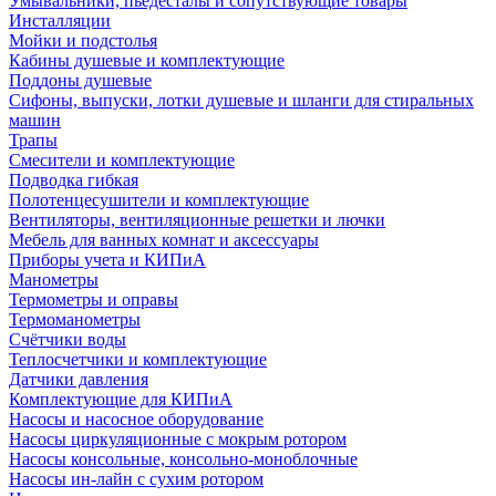
Умывальники, пьедесталы и сопутствующие товары
Инсталляции
Мойки и подстолья
Кабины душевые и комплектующие
Поддоны душевые
Сифоны, выпуски, лотки душевые и шланги для стиральных
машин
Трапы
Смесители и комплектующие
Подводка гибкая
Полотенцесушители и комплектующие
Вентиляторы, вентиляционные решетки и лючки
Мебель для ванных комнат и аксессуары
Приборы учета и КИПиА
Манометры
Термометры и оправы
Термоманометры
Счётчики воды
Теплосчетчики и комплектующие
Датчики давления
Комплектующие для КИПиА
Насосы и насосное оборудование
Насосы циркуляционные с мокрым ротором
Насосы консольные, консольно-моноблочные
Насосы ин-лайн с сухим ротором