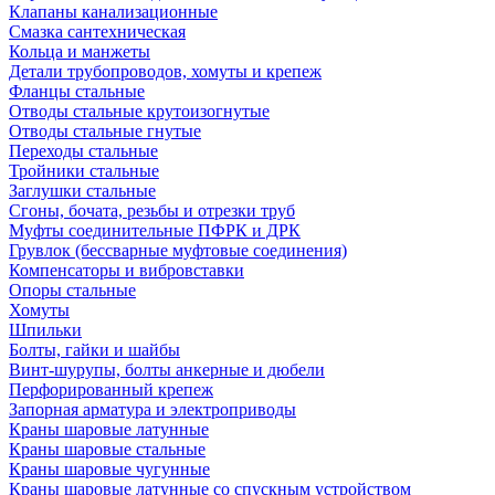
Клапаны канализационные
Смазка сантехническая
Кольца и манжеты
Детали трубопроводов, хомуты и крепеж
Фланцы стальные
Отводы стальные крутоизогнутые
Отводы стальные гнутые
Переходы стальные
Тройники стальные
Заглушки стальные
Сгоны, бочата, резьбы и отрезки труб
Муфты соединительные ПФРК и ДРК
Грувлок (бессварные муфтовые соединения)
Компенсаторы и вибровставки
Опоры стальные
Хомуты
Шпильки
Болты, гайки и шайбы
Винт-шурупы, болты анкерные и дюбели
Перфорированный крепеж
Запорная арматура и электроприводы
Краны шаровые латунные
Краны шаровые стальные
Краны шаровые чугунные
Краны шаровые латунные со спускным устройством