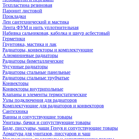
Техпластина резиновая
Паронит листовой
Прокладки
Лен сантехнический и мастика
Лента ФУМ и нить уплотнительная
Набивка сальниковая, каболка и шнур асбестовый
Герметики
Грунтовка, мастика и лак
Радиаторы, конвекторы и комплектующие
Алюминиевые радиаторы
Радиаторы биметаллические
Чугунные радиаторы
Радиаторы стальные панельные
Радиаторы стальные трубчатые
Конвекторы
Конвекторы внутрипольные
Клапаны и элементы термостатические
Узлы подключения для радиаторов
Комплектующие для радиаторов и конвекторов
Сантехника
Ванны и сопутствующие товары
Унитазы, бачки и сопутствующие товары
Биде, писсуары, чаши Генуя и сопутствующие товары
Арматура для унитазов, писсуаров и чаш