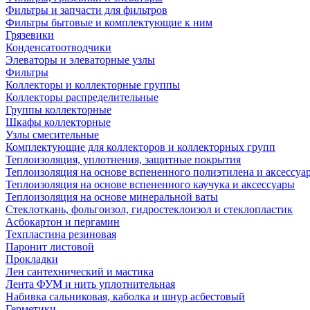
Фильтры и запчасти для фильтров
Фильтры бытовые и комплектующие к ним
Грязевики
Конденсатоотводчики
Элеваторы и элеваторные узлы
Фильтры
Коллекторы и коллекторные группы
Коллекторы распределительные
Группы коллекторные
Шкафы коллекторные
Узлы смесительные
Комплектующие для коллекторов и коллекторных групп
Теплоизоляция, уплотнения, защитные покрытия
Теплоизоляция на основе вспененного полиэтилена и аксессуа
Теплоизоляция на основе вспененного каучука и аксессуары
Теплоизоляция на основе минеральной ваты
Стеклоткань, фольгоизол, гидростеклоизол и стеклопластик
Асбокартон и пергамин
Техпластина резиновая
Паронит листовой
Прокладки
Лен сантехнический и мастика
Лента ФУМ и нить уплотнительная
Набивка сальниковая, каболка и шнур асбестовый
Герметики