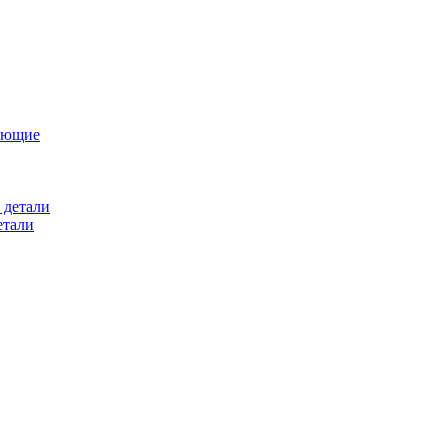
ующие
 детали
етали