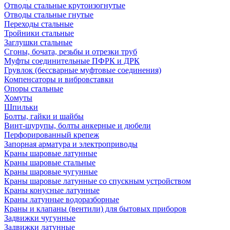
Отводы стальные крутоизогнутые
Отводы стальные гнутые
Переходы стальные
Тройники стальные
Заглушки стальные
Сгоны, бочата, резьбы и отрезки труб
Муфты соединительные ПФРК и ДРК
Грувлок (бессварные муфтовые соединения)
Компенсаторы и вибровставки
Опоры стальные
Хомуты
Шпильки
Болты, гайки и шайбы
Винт-шурупы, болты анкерные и дюбели
Перфорированный крепеж
Запорная арматура и электроприводы
Краны шаровые латунные
Краны шаровые стальные
Краны шаровые чугунные
Краны шаровые латунные со спускным устройством
Краны конусные латунные
Краны латунные водоразборные
Краны и клапаны (вентили) для бытовых приборов
Задвижки чугунные
Задвижки латунные