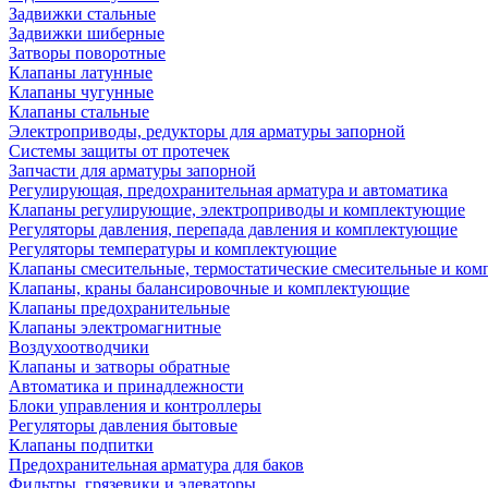
Задвижки стальные
Задвижки шиберные
Затворы поворотные
Клапаны латунные
Клапаны чугунные
Клапаны стальные
Электроприводы, редукторы для арматуры запорной
Системы защиты от протечек
Запчасти для арматуры запорной
Регулирующая, предохранительная арматура и автоматика
Клапаны регулирующие, электроприводы и комплектующие
Регуляторы давления, перепада давления и комплектующие
Регуляторы температуры и комплектующие
Клапаны смесительные, термостатические смесительные и ко
Клапаны, краны балансировочные и комплектующие
Клапаны предохранительные
Клапаны электромагнитные
Воздухоотводчики
Клапаны и затворы обратные
Автоматика и принадлежности
Блоки управления и контроллеры
Регуляторы давления бытовые
Клапаны подпитки
Предохранительная арматура для баков
Фильтры, грязевики и элеваторы