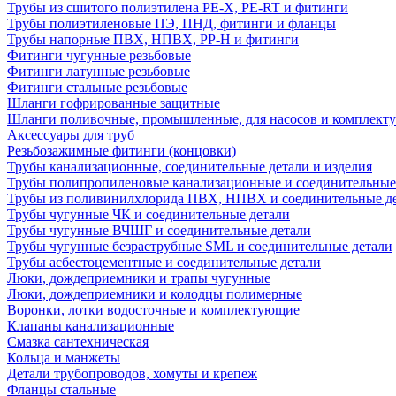
Трубы из сшитого полиэтилена PE-X, PE-RT и фитинги
Трубы полиэтиленовые ПЭ, ПНД, фитинги и фланцы
Трубы напорные ПВХ, НПВХ, PP-H и фитинги
Фитинги чугунные резьбовые
Фитинги латунные резьбовые
Фитинги стальные резьбовые
Шланги гофрированные защитные
Шланги поливочные, промышленные, для насосов и комплект
Аксессуары для труб
Резьбозажимные фитинги (концовки)
Трубы канализационные, соединительные детали и изделия
Трубы полипропиленовые канализационные и соединительные
Трубы из поливинилхлорида ПВХ, НПВХ и соединительные д
Трубы чугунные ЧК и соединительные детали
Трубы чугунные ВЧШГ и соединительные детали
Трубы чугунные безраструбные SML и соединительные детали
Трубы асбестоцементные и соединительные детали
Люки, дождеприемники и трапы чугунные
Люки, дождеприемники и колодцы полимерные
Воронки, лотки водосточные и комплектующие
Клапаны канализационные
Смазка сантехническая
Кольца и манжеты
Детали трубопроводов, хомуты и крепеж
Фланцы стальные