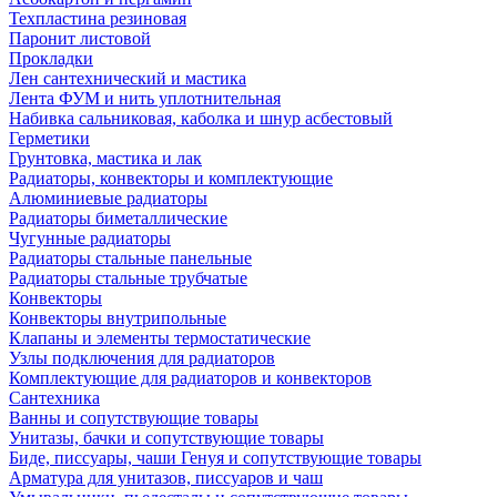
Техпластина резиновая
Паронит листовой
Прокладки
Лен сантехнический и мастика
Лента ФУМ и нить уплотнительная
Набивка сальниковая, каболка и шнур асбестовый
Герметики
Грунтовка, мастика и лак
Радиаторы, конвекторы и комплектующие
Алюминиевые радиаторы
Радиаторы биметаллические
Чугунные радиаторы
Радиаторы стальные панельные
Радиаторы стальные трубчатые
Конвекторы
Конвекторы внутрипольные
Клапаны и элементы термостатические
Узлы подключения для радиаторов
Комплектующие для радиаторов и конвекторов
Сантехника
Ванны и сопутствующие товары
Унитазы, бачки и сопутствующие товары
Биде, писсуары, чаши Генуя и сопутствующие товары
Арматура для унитазов, писсуаров и чаш