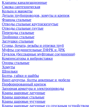
Клапаны канализационные
Смазка сантехническая
Кольца и манжеты
Детали трубопроводов, хомуты и крепеж
Фланцы стальные
Отводы стальные крутоизогнутые
Отводы стальные гнутые
Переходы стальные
Тройники стальные
Заглушки стальные
Сгоны, бочата, резьбы и отрезки труб
Муфты соединительные ПФРК и ДРК
Грувлок (бессварные муфтовые соединения)
Компенсаторы и вибровставки
Опоры стальные
Хомуты
Шпильки
Болты, гайки и шайбы
Винт-шурупы, болты анкерные и дюбели
Перфорированный крепеж
Запорная арматура и электроприводы
Краны шаровые латунные
Краны шаровые стальные
Краны шаровые чугунные
Краны шаровые латунные со спускным устройством