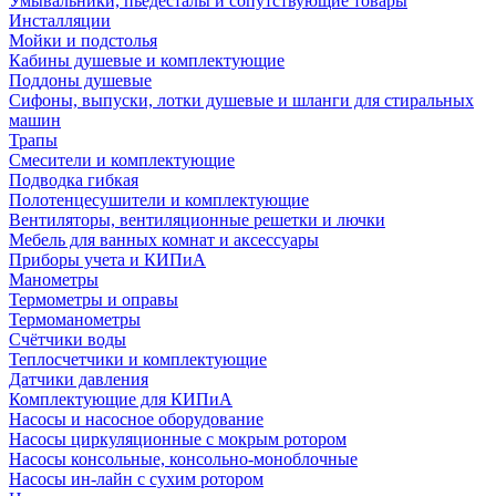
Умывальники, пьедесталы и сопутствующие товары
Инсталляции
Мойки и подстолья
Кабины душевые и комплектующие
Поддоны душевые
Сифоны, выпуски, лотки душевые и шланги для стиральных
машин
Трапы
Смесители и комплектующие
Подводка гибкая
Полотенцесушители и комплектующие
Вентиляторы, вентиляционные решетки и лючки
Мебель для ванных комнат и аксессуары
Приборы учета и КИПиА
Манометры
Термометры и оправы
Термоманометры
Счётчики воды
Теплосчетчики и комплектующие
Датчики давления
Комплектующие для КИПиА
Насосы и насосное оборудование
Насосы циркуляционные с мокрым ротором
Насосы консольные, консольно-моноблочные
Насосы ин-лайн с сухим ротором