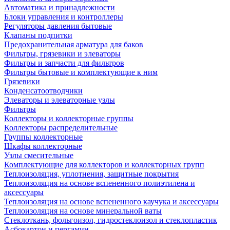
Автоматика и принадлежности
Блоки управления и контроллеры
Регуляторы давления бытовые
Клапаны подпитки
Предохранительная арматура для баков
Фильтры, грязевики и элеваторы
Фильтры и запчасти для фильтров
Фильтры бытовые и комплектующие к ним
Грязевики
Конденсатоотводчики
Элеваторы и элеваторные узлы
Фильтры
Коллекторы и коллекторные группы
Коллекторы распределительные
Группы коллекторные
Шкафы коллекторные
Узлы смесительные
Комплектующие для коллекторов и коллекторных групп
Теплоизоляция, уплотнения, защитные покрытия
Теплоизоляция на основе вспененного полиэтилена и
аксессуары
Теплоизоляция на основе вспененного каучука и аксессуары
Теплоизоляция на основе минеральной ваты
Стеклоткань, фольгоизол, гидростеклоизол и стеклопластик
Асбокартон и пергамин