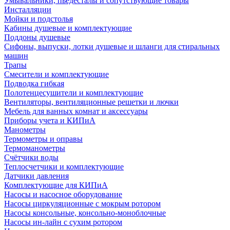
Умывальники, пьедесталы и сопутствующие товары
Инсталляции
Мойки и подстолья
Кабины душевые и комплектующие
Поддоны душевые
Сифоны, выпуски, лотки душевые и шланги для стиральных
машин
Трапы
Смесители и комплектующие
Подводка гибкая
Полотенцесушители и комплектующие
Вентиляторы, вентиляционные решетки и лючки
Мебель для ванных комнат и аксессуары
Приборы учета и КИПиА
Манометры
Термометры и оправы
Термоманометры
Счётчики воды
Теплосчетчики и комплектующие
Датчики давления
Комплектующие для КИПиА
Насосы и насосное оборудование
Насосы циркуляционные с мокрым ротором
Насосы консольные, консольно-моноблочные
Насосы ин-лайн с сухим ротором