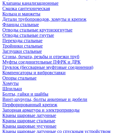
Клапаны канализационные
Смазка сантехническая
Кольца и манжеты
Детали трубопроводов, хомуты и крепеж
Фланцы стальные
Отводы стальные крутоизогнутые
Отводы стальные гнутые
Переходы стальные
Тройники стальные
Заглушки стальные
Сгоны, бочата, резьбы и отрезки труб
Муфты соединительные ПФРК и ДРК
Грувлок (бессварные муфтовые соединения)
Компенсаторы и вибровставки
Опоры стальные
Хомуты
Шпильки
Болты, гайки и шайбы
Винт-шурупы, болты анкерные и дюбели
Перфорированный крепеж
Запорная арматура и электроприводы
Краны шаровые латунные
Краны шаровые стальные
Краны шаровые чугунные
Краны шаровые латунные со спускным устройством