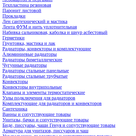
Техпластина резиновая
Паронит листовой
Прокладки
Лен сантехнический и мастика
Лента ФУМ и нить уплотнительная
Набивка сальниковая, каболка и шнур асбестовый
Герметики
Грунтовка, мастика и лак
Радиаторы, конвекторы и комплектующие
Алюминиевые радиаторы
Радиаторы биметаллические
Чугунные радиаторы
Радиаторы стальные панельные
Радиаторы стальные трубчатые
Конвекторы
Конвекторы внутрипольные
Клапаны и элементы термостатические
Узлы подключения для радиаторов
Комплектующие для радиаторов и конвекторов
Сантехника
Ванны и сопутствующие товары
Унитазы, бачки и сопутствующие товары
Биде, писсуары, чаши Генуя и сопутствующие товары
Арматура для унитазов, писсуаров и чаш