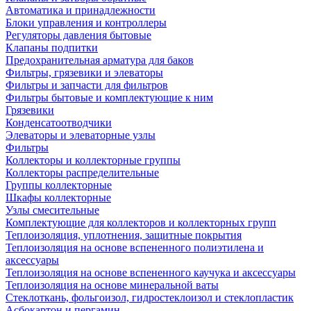
Автоматика и принадлежности
Блоки управления и контроллеры
Регуляторы давления бытовые
Клапаны подпитки
Предохранительная арматура для баков
Фильтры, грязевики и элеваторы
Фильтры и запчасти для фильтров
Фильтры бытовые и комплектующие к ним
Грязевики
Конденсатоотводчики
Элеваторы и элеваторные узлы
Фильтры
Коллекторы и коллекторные группы
Коллекторы распределительные
Группы коллекторные
Шкафы коллекторные
Узлы смесительные
Комплектующие для коллекторов и коллекторных групп
Теплоизоляция, уплотнения, защитные покрытия
Теплоизоляция на основе вспененного полиэтилена и
аксессуары
Теплоизоляция на основе вспененного каучука и аксессуары
Теплоизоляция на основе минеральной ваты
Стеклоткань, фольгоизол, гидростеклоизол и стеклопластик
Асбокартон и пергамин