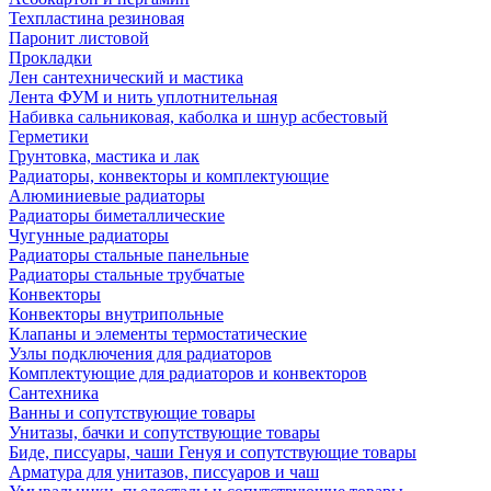
Техпластина резиновая
Паронит листовой
Прокладки
Лен сантехнический и мастика
Лента ФУМ и нить уплотнительная
Набивка сальниковая, каболка и шнур асбестовый
Герметики
Грунтовка, мастика и лак
Радиаторы, конвекторы и комплектующие
Алюминиевые радиаторы
Радиаторы биметаллические
Чугунные радиаторы
Радиаторы стальные панельные
Радиаторы стальные трубчатые
Конвекторы
Конвекторы внутрипольные
Клапаны и элементы термостатические
Узлы подключения для радиаторов
Комплектующие для радиаторов и конвекторов
Сантехника
Ванны и сопутствующие товары
Унитазы, бачки и сопутствующие товары
Биде, писсуары, чаши Генуя и сопутствующие товары
Арматура для унитазов, писсуаров и чаш