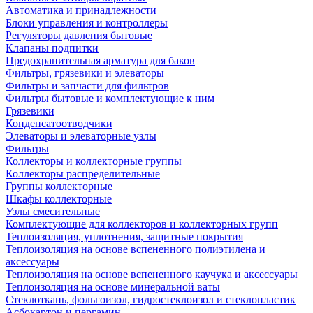
Автоматика и принадлежности
Блоки управления и контроллеры
Регуляторы давления бытовые
Клапаны подпитки
Предохранительная арматура для баков
Фильтры, грязевики и элеваторы
Фильтры и запчасти для фильтров
Фильтры бытовые и комплектующие к ним
Грязевики
Конденсатоотводчики
Элеваторы и элеваторные узлы
Фильтры
Коллекторы и коллекторные группы
Коллекторы распределительные
Группы коллекторные
Шкафы коллекторные
Узлы смесительные
Комплектующие для коллекторов и коллекторных групп
Теплоизоляция, уплотнения, защитные покрытия
Теплоизоляция на основе вспененного полиэтилена и
аксессуары
Теплоизоляция на основе вспененного каучука и аксессуары
Теплоизоляция на основе минеральной ваты
Стеклоткань, фольгоизол, гидростеклоизол и стеклопластик
Асбокартон и пергамин