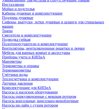
Умывальники, пьедесталы и сопутствующие товары
Инсталляции
Мойки и подстолья
Кабины душевые и комплектующие
Поддоны душевые
Сифоны, выпуски, лотки душевые и шланги для стиральных
машин
Трапы
Смесители и комплектующие
Подводка гибкая
Полотенцесушители и комплектующие
Вентиляторы, вентиляционные решетки и лючки
Мебель для ванных комнат и аксессуары
Приборы учета и КИПиА
Манометры
Термометры и оправы
Термоманометры
Счётчики воды
Теплосчетчики и комплектующие
Датчики давления
Комплектующие для КИПиА
Насосы и насосное оборудование
Насосы циркуляционные с мокрым ротором
Насосы консольные, консольно-моноблочные
Насосы ин-лайн с сухим ротором