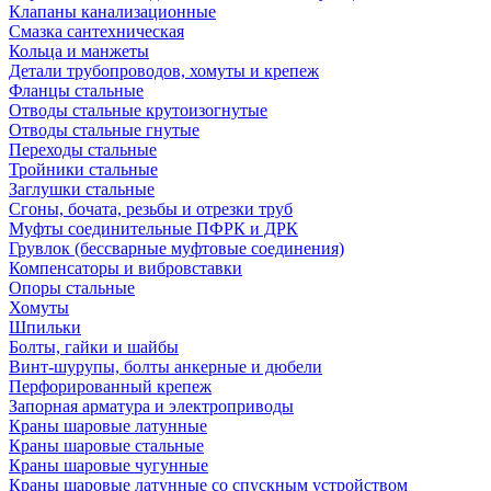
Клапаны канализационные
Смазка сантехническая
Кольца и манжеты
Детали трубопроводов, хомуты и крепеж
Фланцы стальные
Отводы стальные крутоизогнутые
Отводы стальные гнутые
Переходы стальные
Тройники стальные
Заглушки стальные
Сгоны, бочата, резьбы и отрезки труб
Муфты соединительные ПФРК и ДРК
Грувлок (бессварные муфтовые соединения)
Компенсаторы и вибровставки
Опоры стальные
Хомуты
Шпильки
Болты, гайки и шайбы
Винт-шурупы, болты анкерные и дюбели
Перфорированный крепеж
Запорная арматура и электроприводы
Краны шаровые латунные
Краны шаровые стальные
Краны шаровые чугунные
Краны шаровые латунные со спускным устройством