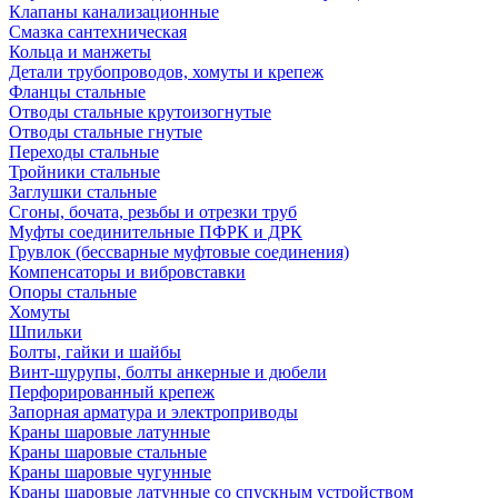
Клапаны канализационные
Смазка сантехническая
Кольца и манжеты
Детали трубопроводов, хомуты и крепеж
Фланцы стальные
Отводы стальные крутоизогнутые
Отводы стальные гнутые
Переходы стальные
Тройники стальные
Заглушки стальные
Сгоны, бочата, резьбы и отрезки труб
Муфты соединительные ПФРК и ДРК
Грувлок (бессварные муфтовые соединения)
Компенсаторы и вибровставки
Опоры стальные
Хомуты
Шпильки
Болты, гайки и шайбы
Винт-шурупы, болты анкерные и дюбели
Перфорированный крепеж
Запорная арматура и электроприводы
Краны шаровые латунные
Краны шаровые стальные
Краны шаровые чугунные
Краны шаровые латунные со спускным устройством