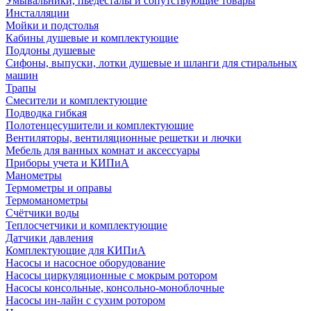
Умывальники, пьедесталы и сопутствующие товары
Инсталляции
Мойки и подстолья
Кабины душевые и комплектующие
Поддоны душевые
Сифоны, выпуски, лотки душевые и шланги для стиральных
машин
Трапы
Смесители и комплектующие
Подводка гибкая
Полотенцесушители и комплектующие
Вентиляторы, вентиляционные решетки и лючки
Мебель для ванных комнат и аксессуары
Приборы учета и КИПиА
Манометры
Термометры и оправы
Термоманометры
Счётчики воды
Теплосчетчики и комплектующие
Датчики давления
Комплектующие для КИПиА
Насосы и насосное оборудование
Насосы циркуляционные с мокрым ротором
Насосы консольные, консольно-моноблочные
Насосы ин-лайн с сухим ротором