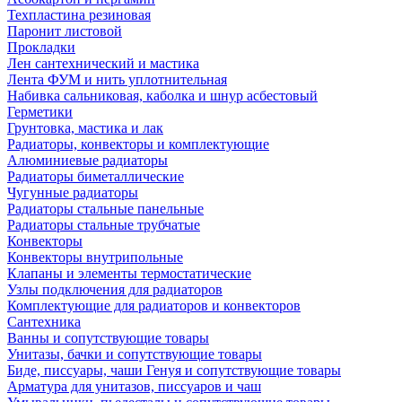
Техпластина резиновая
Паронит листовой
Прокладки
Лен сантехнический и мастика
Лента ФУМ и нить уплотнительная
Набивка сальниковая, каболка и шнур асбестовый
Герметики
Грунтовка, мастика и лак
Радиаторы, конвекторы и комплектующие
Алюминиевые радиаторы
Радиаторы биметаллические
Чугунные радиаторы
Радиаторы стальные панельные
Радиаторы стальные трубчатые
Конвекторы
Конвекторы внутрипольные
Клапаны и элементы термостатические
Узлы подключения для радиаторов
Комплектующие для радиаторов и конвекторов
Сантехника
Ванны и сопутствующие товары
Унитазы, бачки и сопутствующие товары
Биде, писсуары, чаши Генуя и сопутствующие товары
Арматура для унитазов, писсуаров и чаш