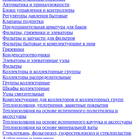
Автоматика и принадлежности
Блоки управления и контроллеры
Регуляторы давления бытовые
Клапаны подпитки
Предохранительная арматура для баков
Фильтры, грязевики и элеваторы
Фильтры и запчасти для фильтров
Фильтры бытовые и комплектующие к ним
Грязевики
Конденсатоотводчики
Элеваторы и элеваторные узлы
Фильтры
Коллекторы и коллекторные группы
Коллекторы распределительные
Группы коллекторные
Шкафы коллекторные
Узлы смесительные
Комплектующие для коллекторов и коллекторных групп
Теплоизоляция, уплотнения, защитные покрытия
Теплоизоляция на основе вспененного полиэтилена и
аксессуары
Теплоизоляция на основе вспененного каучука и аксессуары
Теплоизоляция на основе минеральной ваты
Стеклоткань, фольгоизол, гидростеклоизол и стеклопластик
Асбокартон и пергамин