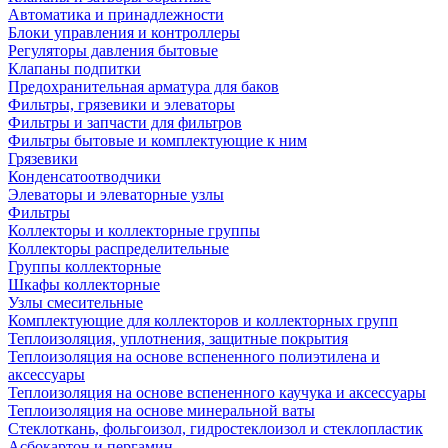
Автоматика и принадлежности
Блоки управления и контроллеры
Регуляторы давления бытовые
Клапаны подпитки
Предохранительная арматура для баков
Фильтры, грязевики и элеваторы
Фильтры и запчасти для фильтров
Фильтры бытовые и комплектующие к ним
Грязевики
Конденсатоотводчики
Элеваторы и элеваторные узлы
Фильтры
Коллекторы и коллекторные группы
Коллекторы распределительные
Группы коллекторные
Шкафы коллекторные
Узлы смесительные
Комплектующие для коллекторов и коллекторных групп
Теплоизоляция, уплотнения, защитные покрытия
Теплоизоляция на основе вспененного полиэтилена и
аксессуары
Теплоизоляция на основе вспененного каучука и аксессуары
Теплоизоляция на основе минеральной ваты
Стеклоткань, фольгоизол, гидростеклоизол и стеклопластик
Асбокартон и пергамин