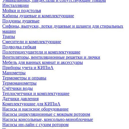
Умывальники, пьедесталы и сопутствующие товары
Инсталляции
Мойки и подстолья
Кабины душевые и комплектующие
Поддоны душевые
Сифоны, выпуски, лотки душевые и шланги для стиральных
машин
Трапы
Смесители и комплектующие
Подводка гибкая
Полотенцесушители и комплектующие
Вентиляторы, вентиляционные решетки и лючки
Мебель для ванных комнат и аксессуары
Приборы учета и КИПиА
Манометры
Термометры и оправы
Термоманометры
Счётчики воды
Теплосчетчики и комплектующие
Датчики давления
Комплектующие для КИПиА
Насосы и насосное оборудование
Насосы циркуляционные с мокрым ротором
Насосы консольные, консольно-моноблочные
Насосы ин-лайн с сухим ротором