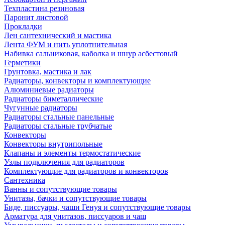
Техпластина резиновая
Паронит листовой
Прокладки
Лен сантехнический и мастика
Лента ФУМ и нить уплотнительная
Набивка сальниковая, каболка и шнур асбестовый
Герметики
Грунтовка, мастика и лак
Радиаторы, конвекторы и комплектующие
Алюминиевые радиаторы
Радиаторы биметаллические
Чугунные радиаторы
Радиаторы стальные панельные
Радиаторы стальные трубчатые
Конвекторы
Конвекторы внутрипольные
Клапаны и элементы термостатические
Узлы подключения для радиаторов
Комплектующие для радиаторов и конвекторов
Сантехника
Ванны и сопутствующие товары
Унитазы, бачки и сопутствующие товары
Биде, писсуары, чаши Генуя и сопутствующие товары
Арматура для унитазов, писсуаров и чаш