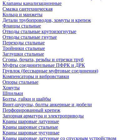
Клапаны канализационные
Смазка сантехническая
Кольца и манжеты
Детали трубопроводов, хомуты и крепеж
Фланцы стальные
Отводы стальные крутоизогнутые
Отводы стальные гнутые
Переходы стальные
Тройники стальные
Заглушки стальные
Сгоны, бочата, резьбы и отрезки труб
Муфты соединительные ПФРК и ДРК
Грувлок (бессварные муфтовые соединения)
Компенсаторы и вибровставки
Опоры стальные
Хомуты
Шпильки
Болты, гайки и шайбы
Винт-шурупы, болты анкерные и дюбели
Перфорированный крепеж
Запорная арматура и электроприводы
Краны шаровые латунные
Краны шаровые стальные
Краны шаровые чугунные
Краны шаровые латунные со спускным устройством