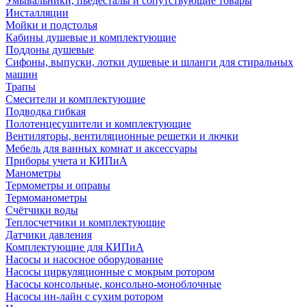
Умывальники, пьедесталы и сопутствующие товары
Инсталляции
Мойки и подстолья
Кабины душевые и комплектующие
Поддоны душевые
Сифоны, выпуски, лотки душевые и шланги для стиральных
машин
Трапы
Смесители и комплектующие
Подводка гибкая
Полотенцесушители и комплектующие
Вентиляторы, вентиляционные решетки и лючки
Мебель для ванных комнат и аксессуары
Приборы учета и КИПиА
Манометры
Термометры и оправы
Термоманометры
Счётчики воды
Теплосчетчики и комплектующие
Датчики давления
Комплектующие для КИПиА
Насосы и насосное оборудование
Насосы циркуляционные с мокрым ротором
Насосы консольные, консольно-моноблочные
Насосы ин-лайн с сухим ротором