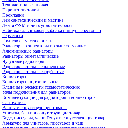
Техпластина резиновая
Паронит листовой
Прокладки
Лен сантехнический и мастика
Лента ФУМ и нить уплотнительная
Набивка сальниковая, каболка и шнур асбестовый
Герметики
Грунтовка, мастика и лак
Радиаторы, конвекторы и комплектующие
Алюминиевые радиаторы
Радиаторы биметаллические
Чугунные радиаторы
Радиаторы стальные панельные
Радиаторы стальные трубчатые
Конвекторы
Конвекторы внутрипольные
Клапаны и элементы термостатические
Узлы подключения для радиаторов
Комплектующие для радиаторов и конвекторов
Сантехника
Ванны и сопутствующие товары
Унитазы, бачки и сопутствующие товары
Биде, писсуары, чаши Генуя и сопутствующие товары
Арматура для унитазов, писсуаров и чаш