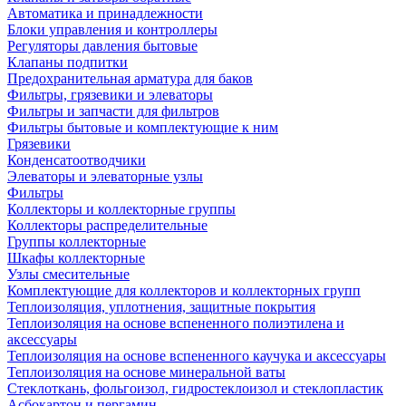
Автоматика и принадлежности
Блоки управления и контроллеры
Регуляторы давления бытовые
Клапаны подпитки
Предохранительная арматура для баков
Фильтры, грязевики и элеваторы
Фильтры и запчасти для фильтров
Фильтры бытовые и комплектующие к ним
Грязевики
Конденсатоотводчики
Элеваторы и элеваторные узлы
Фильтры
Коллекторы и коллекторные группы
Коллекторы распределительные
Группы коллекторные
Шкафы коллекторные
Узлы смесительные
Комплектующие для коллекторов и коллекторных групп
Теплоизоляция, уплотнения, защитные покрытия
Теплоизоляция на основе вспененного полиэтилена и
аксессуары
Теплоизоляция на основе вспененного каучука и аксессуары
Теплоизоляция на основе минеральной ваты
Стеклоткань, фольгоизол, гидростеклоизол и стеклопластик
Асбокартон и пергамин