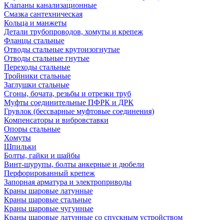
Клапаны канализационные
Смазка сантехническая
Кольца и манжеты
Детали трубопроводов, хомуты и крепеж
Фланцы стальные
Отводы стальные крутоизогнутые
Отводы стальные гнутые
Переходы стальные
Тройники стальные
Заглушки стальные
Сгоны, бочата, резьбы и отрезки труб
Муфты соединительные ПФРК и ДРК
Грувлок (бессварные муфтовые соединения)
Компенсаторы и вибровставки
Опоры стальные
Хомуты
Шпильки
Болты, гайки и шайбы
Винт-шурупы, болты анкерные и дюбели
Перфорированный крепеж
Запорная арматура и электроприводы
Краны шаровые латунные
Краны шаровые стальные
Краны шаровые чугунные
Краны шаровые латунные со спускным устройством