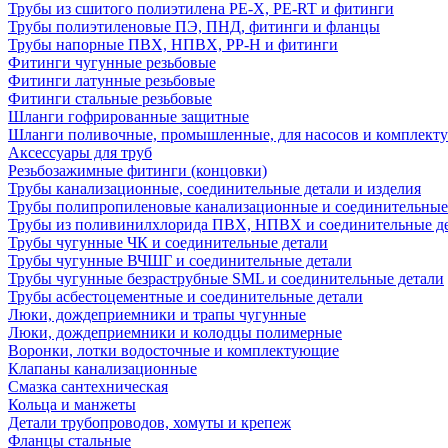
Трубы из сшитого полиэтилена PE-X, PE-RT и фитинги
Трубы полиэтиленовые ПЭ, ПНД, фитинги и фланцы
Трубы напорные ПВХ, НПВХ, PP-H и фитинги
Фитинги чугунные резьбовые
Фитинги латунные резьбовые
Фитинги стальные резьбовые
Шланги гофрированные защитные
Шланги поливочные, промышленные, для насосов и комплект
Аксессуары для труб
Резьбозажимные фитинги (концовки)
Трубы канализационные, соединительные детали и изделия
Трубы полипропиленовые канализационные и соединительные
Трубы из поливинилхлорида ПВХ, НПВХ и соединительные д
Трубы чугунные ЧК и соединительные детали
Трубы чугунные ВЧШГ и соединительные детали
Трубы чугунные безраструбные SML и соединительные детали
Трубы асбестоцементные и соединительные детали
Люки, дождеприемники и трапы чугунные
Люки, дождеприемники и колодцы полимерные
Воронки, лотки водосточные и комплектующие
Клапаны канализационные
Смазка сантехническая
Кольца и манжеты
Детали трубопроводов, хомуты и крепеж
Фланцы стальные