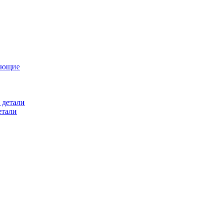
ующие
 детали
етали