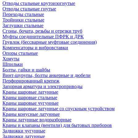
Отводы стальные крутоизогнутые
Отводы стальные гнутые
Переходы стальные
Тройники стальные
Заглушки стальные
Сгоны, бочата, резьбы и отрезки труб
Муфты соединительные ПФРК и ДРК
Грувлок (бессварные муфтовые соединения)
Компенсаторы и вибровставки
Опоры стальные
Хомуты
Шпильки
Болты, гайки и шайбы
Винт-шурупы, болты анкерные и дюбели
Перфорированный крепеж
Запорная арматура и электроприводы
Краны шаровые латунные
Краны шаровые стальные
Краны шаровые чугунные
Краны шаровые латунные со спускным устройством
Краны конусные латунные
Краны латунные водоразборные
Краны и клапаны (вентили) для бытовых приборов
Задвижки чугунные
Задвижки латунные