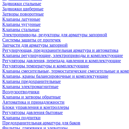
Задвижки стальные
Задвижки шиберные
Затворы поворотные
Клапаны латунные
Клапаны чугунные
Клапаны стальные
Электроприводы, редукторы для арматуры запорной
Системы защиты от протечек
Запчасти для арматуры запорной
Регулирующая, предохранительная арматура и автоматика
Клапаны регулирующие, электроприводы и комплектующие
Регуляторы давления, перепада давления и комплектующие
Регуляторы температуры и комплектующие
Клапаны смесительные, термостатические смесительные и ко
Клапаны, краны балансировочные и комплектующие
Клапаны предохранительные
Клапаны электромагнитные
Воздухоотводчики
Клапаны и затворы обратные
Автоматика и принадлежности
Блоки управления и контроллеры
Регуляторы давления бытовые
Клапаны подпитки
Предохранительная арматура для баков
Фильтры, грязевики и элеваторы