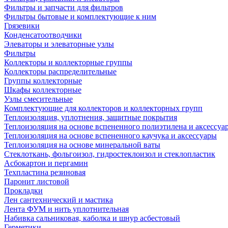
Фильтры и запчасти для фильтров
Фильтры бытовые и комплектующие к ним
Грязевики
Конденсатоотводчики
Элеваторы и элеваторные узлы
Фильтры
Коллекторы и коллекторные группы
Коллекторы распределительные
Группы коллекторные
Шкафы коллекторные
Узлы смесительные
Комплектующие для коллекторов и коллекторных групп
Теплоизоляция, уплотнения, защитные покрытия
Теплоизоляция на основе вспененного полиэтилена и аксессуа
Теплоизоляция на основе вспененного каучука и аксессуары
Теплоизоляция на основе минеральной ваты
Стеклоткань, фольгоизол, гидростеклоизол и стеклопластик
Асбокартон и пергамин
Техпластина резиновая
Паронит листовой
Прокладки
Лен сантехнический и мастика
Лента ФУМ и нить уплотнительная
Набивка сальниковая, каболка и шнур асбестовый
Герметики