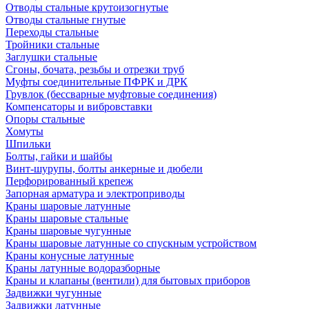
Отводы стальные крутоизогнутые
Отводы стальные гнутые
Переходы стальные
Тройники стальные
Заглушки стальные
Сгоны, бочата, резьбы и отрезки труб
Муфты соединительные ПФРК и ДРК
Грувлок (бессварные муфтовые соединения)
Компенсаторы и вибровставки
Опоры стальные
Хомуты
Шпильки
Болты, гайки и шайбы
Винт-шурупы, болты анкерные и дюбели
Перфорированный крепеж
Запорная арматура и электроприводы
Краны шаровые латунные
Краны шаровые стальные
Краны шаровые чугунные
Краны шаровые латунные со спускным устройством
Краны конусные латунные
Краны латунные водоразборные
Краны и клапаны (вентили) для бытовых приборов
Задвижки чугунные
Задвижки латунные