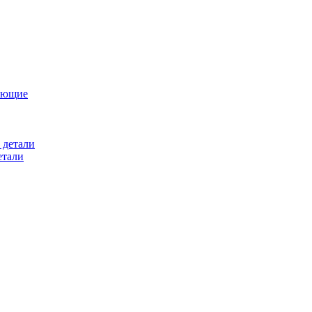
ующие
 детали
етали