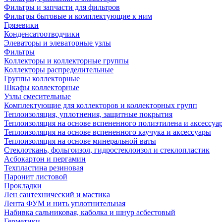
Фильтры и запчасти для фильтров
Фильтры бытовые и комплектующие к ним
Грязевики
Конденсатоотводчики
Элеваторы и элеваторные узлы
Фильтры
Коллекторы и коллекторные группы
Коллекторы распределительные
Группы коллекторные
Шкафы коллекторные
Узлы смесительные
Комплектующие для коллекторов и коллекторных групп
Теплоизоляция, уплотнения, защитные покрытия
Теплоизоляция на основе вспененного полиэтилена и аксессуа
Теплоизоляция на основе вспененного каучука и аксессуары
Теплоизоляция на основе минеральной ваты
Стеклоткань, фольгоизол, гидростеклоизол и стеклопластик
Асбокартон и пергамин
Техпластина резиновая
Паронит листовой
Прокладки
Лен сантехнический и мастика
Лента ФУМ и нить уплотнительная
Набивка сальниковая, каболка и шнур асбестовый
Герметики