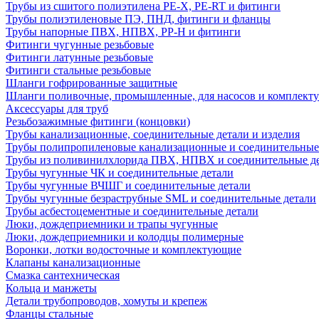
Трубы из сшитого полиэтилена PE-X, PE-RT и фитинги
Трубы полиэтиленовые ПЭ, ПНД, фитинги и фланцы
Трубы напорные ПВХ, НПВХ, PP-H и фитинги
Фитинги чугунные резьбовые
Фитинги латунные резьбовые
Фитинги стальные резьбовые
Шланги гофрированные защитные
Шланги поливочные, промышленные, для насосов и комплект
Аксессуары для труб
Резьбозажимные фитинги (концовки)
Трубы канализационные, соединительные детали и изделия
Трубы полипропиленовые канализационные и соединительные
Трубы из поливинилхлорида ПВХ, НПВХ и соединительные д
Трубы чугунные ЧК и соединительные детали
Трубы чугунные ВЧШГ и соединительные детали
Трубы чугунные безраструбные SML и соединительные детали
Трубы асбестоцементные и соединительные детали
Люки, дождеприемники и трапы чугунные
Люки, дождеприемники и колодцы полимерные
Воронки, лотки водосточные и комплектующие
Клапаны канализационные
Смазка сантехническая
Кольца и манжеты
Детали трубопроводов, хомуты и крепеж
Фланцы стальные