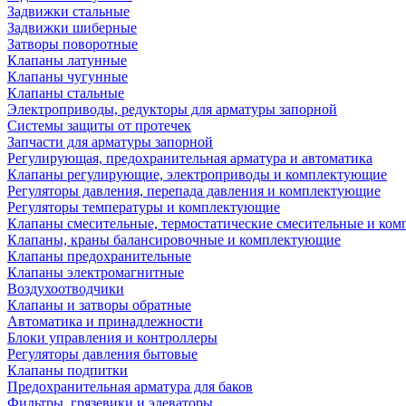
Задвижки стальные
Задвижки шиберные
Затворы поворотные
Клапаны латунные
Клапаны чугунные
Клапаны стальные
Электроприводы, редукторы для арматуры запорной
Системы защиты от протечек
Запчасти для арматуры запорной
Регулирующая, предохранительная арматура и автоматика
Клапаны регулирующие, электроприводы и комплектующие
Регуляторы давления, перепада давления и комплектующие
Регуляторы температуры и комплектующие
Клапаны смесительные, термостатические смесительные и ко
Клапаны, краны балансировочные и комплектующие
Клапаны предохранительные
Клапаны электромагнитные
Воздухоотводчики
Клапаны и затворы обратные
Автоматика и принадлежности
Блоки управления и контроллеры
Регуляторы давления бытовые
Клапаны подпитки
Предохранительная арматура для баков
Фильтры, грязевики и элеваторы