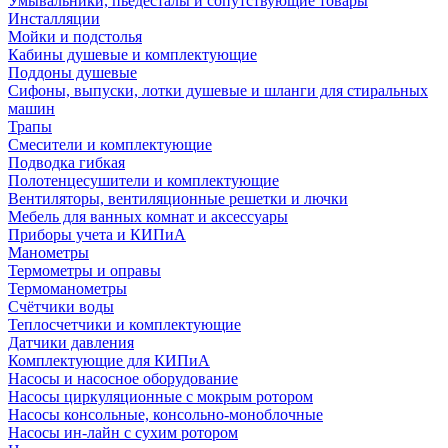
Умывальники, пьедесталы и сопутствующие товары
Инсталляции
Мойки и подстолья
Кабины душевые и комплектующие
Поддоны душевые
Сифоны, выпуски, лотки душевые и шланги для стиральных
машин
Трапы
Смесители и комплектующие
Подводка гибкая
Полотенцесушители и комплектующие
Вентиляторы, вентиляционные решетки и лючки
Мебель для ванных комнат и аксессуары
Приборы учета и КИПиА
Манометры
Термометры и оправы
Термоманометры
Счётчики воды
Теплосчетчики и комплектующие
Датчики давления
Комплектующие для КИПиА
Насосы и насосное оборудование
Насосы циркуляционные с мокрым ротором
Насосы консольные, консольно-моноблочные
Насосы ин-лайн с сухим ротором