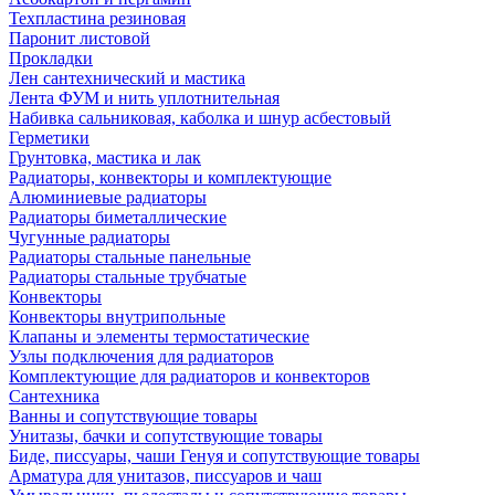
Техпластина резиновая
Паронит листовой
Прокладки
Лен сантехнический и мастика
Лента ФУМ и нить уплотнительная
Набивка сальниковая, каболка и шнур асбестовый
Герметики
Грунтовка, мастика и лак
Радиаторы, конвекторы и комплектующие
Алюминиевые радиаторы
Радиаторы биметаллические
Чугунные радиаторы
Радиаторы стальные панельные
Радиаторы стальные трубчатые
Конвекторы
Конвекторы внутрипольные
Клапаны и элементы термостатические
Узлы подключения для радиаторов
Комплектующие для радиаторов и конвекторов
Сантехника
Ванны и сопутствующие товары
Унитазы, бачки и сопутствующие товары
Биде, писсуары, чаши Генуя и сопутствующие товары
Арматура для унитазов, писсуаров и чаш