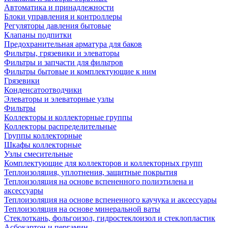
Автоматика и принадлежности
Блоки управления и контроллеры
Регуляторы давления бытовые
Клапаны подпитки
Предохранительная арматура для баков
Фильтры, грязевики и элеваторы
Фильтры и запчасти для фильтров
Фильтры бытовые и комплектующие к ним
Грязевики
Конденсатоотводчики
Элеваторы и элеваторные узлы
Фильтры
Коллекторы и коллекторные группы
Коллекторы распределительные
Группы коллекторные
Шкафы коллекторные
Узлы смесительные
Комплектующие для коллекторов и коллекторных групп
Теплоизоляция, уплотнения, защитные покрытия
Теплоизоляция на основе вспененного полиэтилена и
аксессуары
Теплоизоляция на основе вспененного каучука и аксессуары
Теплоизоляция на основе минеральной ваты
Стеклоткань, фольгоизол, гидростеклоизол и стеклопластик
Асбокартон и пергамин