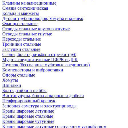
Клапаны канализационные
Смазка сантехническая
Кольца и манжеты
Детали трубопроводов, хомуты и крепеж
Фланцы стальные
Отводы стальные крутоизогнутые
Отводы стальные гнутые
Переходы стальные
Тройники стальные
Заглушки стальные
Сгоны, бочата, резьбы и отрезки труб
Муфты соединительные ПФРК и ДРК
Грувлок (бессварные муфтовые соединения)
Компенсаторы и вибровставки
Опоры стальные
Хомуты
Шпильки
Болты, гайки и шайбы
Винт-шурупы, болты анкерные и дюбели
Перфорированный крепеж
Запорная арматура и электроприводы
Краны шаровые латунные
Краны шаровые стальные
Краны шаровые чугунные
Краны шаровые латунные со спускным устройством