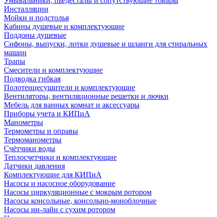
Умывальники, пьедесталы и сопутствующие товары
Инсталляции
Мойки и подстолья
Кабины душевые и комплектующие
Поддоны душевые
Сифоны, выпуски, лотки душевые и шланги для стиральных
машин
Трапы
Смесители и комплектующие
Подводка гибкая
Полотенцесушители и комплектующие
Вентиляторы, вентиляционные решетки и лючки
Мебель для ванных комнат и аксессуары
Приборы учета и КИПиА
Манометры
Термометры и оправы
Термоманометры
Счётчики воды
Теплосчетчики и комплектующие
Датчики давления
Комплектующие для КИПиА
Насосы и насосное оборудование
Насосы циркуляционные с мокрым ротором
Насосы консольные, консольно-моноблочные
Насосы ин-лайн с сухим ротором