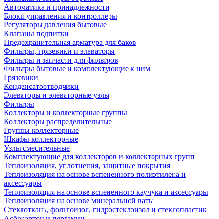
Автоматика и принадлежности
Блоки управления и контроллеры
Регуляторы давления бытовые
Клапаны подпитки
Предохранительная арматура для баков
Фильтры, грязевики и элеваторы
Фильтры и запчасти для фильтров
Фильтры бытовые и комплектующие к ним
Грязевики
Конденсатоотводчики
Элеваторы и элеваторные узлы
Фильтры
Коллекторы и коллекторные группы
Коллекторы распределительные
Группы коллекторные
Шкафы коллекторные
Узлы смесительные
Комплектующие для коллекторов и коллекторных групп
Теплоизоляция, уплотнения, защитные покрытия
Теплоизоляция на основе вспененного полиэтилена и
аксессуары
Теплоизоляция на основе вспененного каучука и аксессуары
Теплоизоляция на основе минеральной ваты
Стеклоткань, фольгоизол, гидростеклоизол и стеклопластик
Асбокартон и пергамин