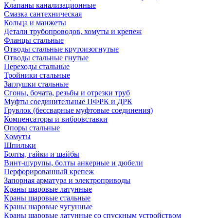
Клапаны канализационные
Смазка сантехническая
Кольца и манжеты
Детали трубопроводов, хомуты и крепеж
Фланцы стальные
Отводы стальные крутоизогнутые
Отводы стальные гнутые
Переходы стальные
Тройники стальные
Заглушки стальные
Сгоны, бочата, резьбы и отрезки труб
Муфты соединительные ПФРК и ДРК
Грувлок (бессварные муфтовые соединения)
Компенсаторы и вибровставки
Опоры стальные
Хомуты
Шпильки
Болты, гайки и шайбы
Винт-шурупы, болты анкерные и дюбели
Перфорированный крепеж
Запорная арматура и электроприводы
Краны шаровые латунные
Краны шаровые стальные
Краны шаровые чугунные
Краны шаровые латунные со спускным устройством