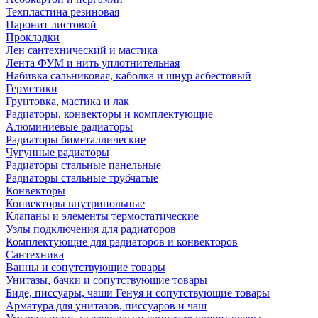
Техпластина резиновая
Паронит листовой
Прокладки
Лен сантехнический и мастика
Лента ФУМ и нить уплотнительная
Набивка сальниковая, каболка и шнур асбестовый
Герметики
Грунтовка, мастика и лак
Радиаторы, конвекторы и комплектующие
Алюминиевые радиаторы
Радиаторы биметаллические
Чугунные радиаторы
Радиаторы стальные панельные
Радиаторы стальные трубчатые
Конвекторы
Конвекторы внутрипольные
Клапаны и элементы термостатические
Узлы подключения для радиаторов
Комплектующие для радиаторов и конвекторов
Сантехника
Ванны и сопутствующие товары
Унитазы, бачки и сопутствующие товары
Биде, писсуары, чаши Генуя и сопутствующие товары
Арматура для унитазов, писсуаров и чаш