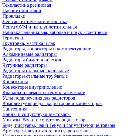
Техпластина резиновая
Паронит листовой
Прокладки
Лен сантехнический и мастика
Лента ФУМ и нить уплотнительная
Набивка сальниковая, каболка и шнур асбестовый
Герметики
Грунтовка, мастика и лак
Радиаторы, конвекторы и комплектующие
Алюминиевые радиаторы
Радиаторы биметаллические
Чугунные радиаторы
Радиаторы стальные панельные
Радиаторы стальные трубчатые
Конвекторы
Конвекторы внутрипольные
Клапаны и элементы термостатические
Узлы подключения для радиаторов
Комплектующие для радиаторов и конвекторов
Сантехника
Ванны и сопутствующие товары
Унитазы, бачки и сопутствующие товары
Биде, писсуары, чаши Генуя и сопутствующие товары
Арматура для унитазов, писсуаров и чаш