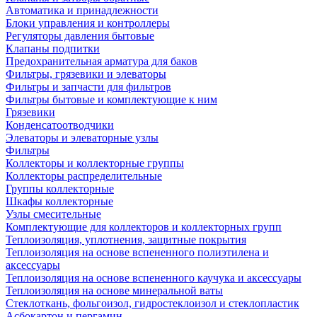
Автоматика и принадлежности
Блоки управления и контроллеры
Регуляторы давления бытовые
Клапаны подпитки
Предохранительная арматура для баков
Фильтры, грязевики и элеваторы
Фильтры и запчасти для фильтров
Фильтры бытовые и комплектующие к ним
Грязевики
Конденсатоотводчики
Элеваторы и элеваторные узлы
Фильтры
Коллекторы и коллекторные группы
Коллекторы распределительные
Группы коллекторные
Шкафы коллекторные
Узлы смесительные
Комплектующие для коллекторов и коллекторных групп
Теплоизоляция, уплотнения, защитные покрытия
Теплоизоляция на основе вспененного полиэтилена и
аксессуары
Теплоизоляция на основе вспененного каучука и аксессуары
Теплоизоляция на основе минеральной ваты
Стеклоткань, фольгоизол, гидростеклоизол и стеклопластик
Асбокартон и пергамин