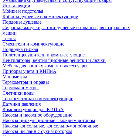
Умывальники, пьедесталы и сопутствующие товары
Инсталляции
Мойки и подстолья
Кабины душевые и комплектующие
Поддоны душевые
Сифоны, выпуски, лотки душевые и шланги для стиральных
машин
Трапы
Смесители и комплектующие
Подводка гибкая
Полотенцесушители и комплектующие
Вентиляторы, вентиляционные решетки и лючки
Мебель для ванных комнат и аксессуары
Приборы учета и КИПиА
Манометры
Термометры и оправы
Термоманометры
Счётчики воды
Теплосчетчики и комплектующие
Датчики давления
Комплектующие для КИПиА
Насосы и насосное оборудование
Насосы циркуляционные с мокрым ротором
Насосы консольные, консольно-моноблочные
Насосы ин-лайн с сухим ротором