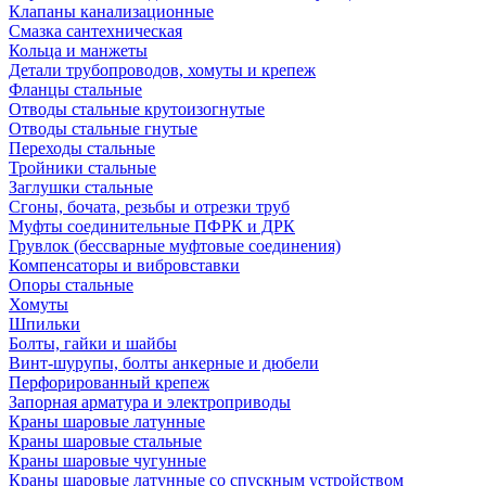
Клапаны канализационные
Смазка сантехническая
Кольца и манжеты
Детали трубопроводов, хомуты и крепеж
Фланцы стальные
Отводы стальные крутоизогнутые
Отводы стальные гнутые
Переходы стальные
Тройники стальные
Заглушки стальные
Сгоны, бочата, резьбы и отрезки труб
Муфты соединительные ПФРК и ДРК
Грувлок (бессварные муфтовые соединения)
Компенсаторы и вибровставки
Опоры стальные
Хомуты
Шпильки
Болты, гайки и шайбы
Винт-шурупы, болты анкерные и дюбели
Перфорированный крепеж
Запорная арматура и электроприводы
Краны шаровые латунные
Краны шаровые стальные
Краны шаровые чугунные
Краны шаровые латунные со спускным устройством