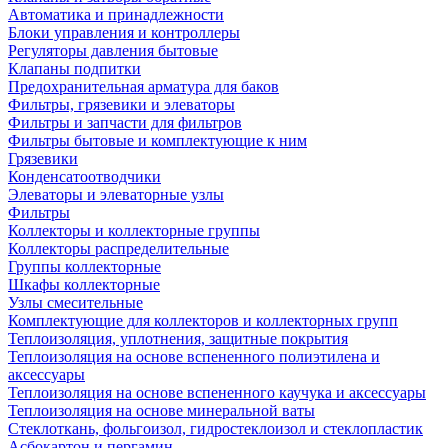
Автоматика и принадлежности
Блоки управления и контроллеры
Регуляторы давления бытовые
Клапаны подпитки
Предохранительная арматура для баков
Фильтры, грязевики и элеваторы
Фильтры и запчасти для фильтров
Фильтры бытовые и комплектующие к ним
Грязевики
Конденсатоотводчики
Элеваторы и элеваторные узлы
Фильтры
Коллекторы и коллекторные группы
Коллекторы распределительные
Группы коллекторные
Шкафы коллекторные
Узлы смесительные
Комплектующие для коллекторов и коллекторных групп
Теплоизоляция, уплотнения, защитные покрытия
Теплоизоляция на основе вспененного полиэтилена и
аксессуары
Теплоизоляция на основе вспененного каучука и аксессуары
Теплоизоляция на основе минеральной ваты
Стеклоткань, фольгоизол, гидростеклоизол и стеклопластик
Асбокартон и пергамин