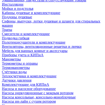
Умывальники, пьедесталы и сопутствующие товары
Инсталляции
Мойки и подстолья
Кабины душевые и комплектующие
Поддоны душевые
Сифоны, выпуски, лотки душевые и шланги для стиральных
машин
Трапы
Смесители и комплектующие
Подводка гибкая
Полотенцесушители и комплектующие
Вентиляторы, вентиляционные решетки и лючки
Мебель для ванных комнат и аксессуары
Приборы учета и КИПиА
Манометры
Термометры и оправы
Термоманометры
Счётчики воды
Теплосчетчики и комплектующие
Датчики давления
Комплектующие для КИПиА
Насосы и насосное оборудование
Насосы циркуляционные с мокрым ротором
Насосы консольные, консольно-моноблочные
Насосы ин-лайн с сухим ротором