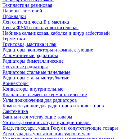
Техпластина резиновая
Паронит листовой
Прокладки
Лен сантехнический и мастика
Лента ФУМ и нить уплотнительная
Набивка сальниковая, каболка и шнур асбестовый
Герметики
Грунтовка, мастика и лак
Радиаторы, конвекторы и комплектующие
Алюминиевые радиаторы
Радиаторы биметаллические
Чугунные радиаторы
Радиаторы стальные панельные
Радиаторы стальные трубчатые
Конвекторы
Конвекторы внутрипольные
Клапаны и элементы термостатические
Узлы подключения для радиаторов
Комплектующие для радиаторов и конвекторов
Сантехника
Ванны и сопутствующие товары
Унитазы, бачки и сопутствующие товары
Биде, писсуары, чаши Генуя и сопутствующие товары
Арматура для унитазов, писсуаров и чаш