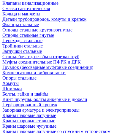
Клапаны канализационные
Смазка сантехническая
Кольца и манжеты
Детали трубопроводов, хомуты и крепеж
Фланцы стальные
Отводы стальные крутоизогнутые
Отводы стальные гнутые
Переходы стальные
Тройники стальные
Заглушки стальные
Сгоны, бочата, резьбы и отрезки труб
Муфты соединительные ПФРК и ДРК
Грувлок (бессварные муфтовые соединения)
Компенсаторы и вибровставки
Опоры стальные
Хомуты
Шпильки
Болты, гайки и шайбы
Винт-шурупы, болты анкерные и дюбели
Перфорированный крепеж
Запорная арматура и электроприводы
Краны шаровые латунные
Краны шаровые стальные
Краны шаровые чугунные
Краны шаровые латунные со спускным устройством