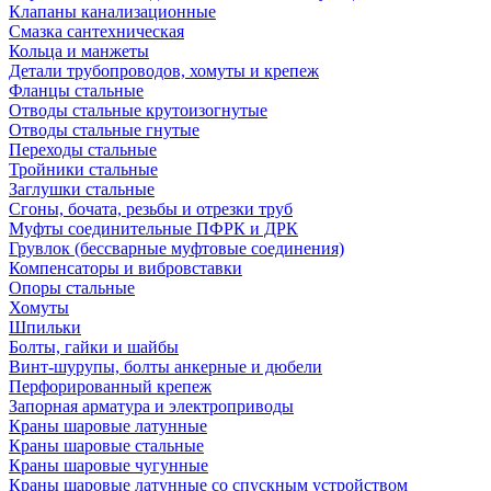
Клапаны канализационные
Смазка сантехническая
Кольца и манжеты
Детали трубопроводов, хомуты и крепеж
Фланцы стальные
Отводы стальные крутоизогнутые
Отводы стальные гнутые
Переходы стальные
Тройники стальные
Заглушки стальные
Сгоны, бочата, резьбы и отрезки труб
Муфты соединительные ПФРК и ДРК
Грувлок (бессварные муфтовые соединения)
Компенсаторы и вибровставки
Опоры стальные
Хомуты
Шпильки
Болты, гайки и шайбы
Винт-шурупы, болты анкерные и дюбели
Перфорированный крепеж
Запорная арматура и электроприводы
Краны шаровые латунные
Краны шаровые стальные
Краны шаровые чугунные
Краны шаровые латунные со спускным устройством