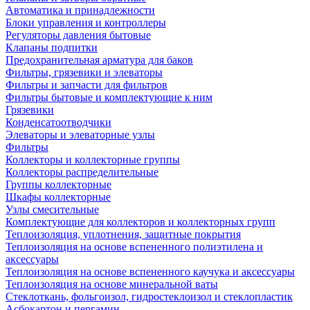
Автоматика и принадлежности
Блоки управления и контроллеры
Регуляторы давления бытовые
Клапаны подпитки
Предохранительная арматура для баков
Фильтры, грязевики и элеваторы
Фильтры и запчасти для фильтров
Фильтры бытовые и комплектующие к ним
Грязевики
Конденсатоотводчики
Элеваторы и элеваторные узлы
Фильтры
Коллекторы и коллекторные группы
Коллекторы распределительные
Группы коллекторные
Шкафы коллекторные
Узлы смесительные
Комплектующие для коллекторов и коллекторных групп
Теплоизоляция, уплотнения, защитные покрытия
Теплоизоляция на основе вспененного полиэтилена и
аксессуары
Теплоизоляция на основе вспененного каучука и аксессуары
Теплоизоляция на основе минеральной ваты
Стеклоткань, фольгоизол, гидростеклоизол и стеклопластик
Асбокартон и пергамин