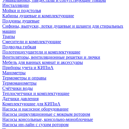
Умывальники, пьедесталы и сопутствующие товары
Инсталляции
Мойки и подстолья
Кабины душевые и комплектующие
Поддоны душевые
Сифоны, выпуски, лотки душевые и шланги для стиральных
машин
Трапы
Смесители и комплектующие
Подводка гибкая
Полотенцесушители и комплектующие
Вентиляторы, вентиляционные решетки и лючки
Мебель для ванных комнат и аксессуары
Приборы учета и КИПиА
Манометры
Термометры и оправы
Термоманометры
Счётчики воды
Теплосчетчики и комплектующие
Датчики давления
Комплектующие для КИПиА
Насосы и насосное оборудование
Насосы циркуляционные с мокрым ротором
Насосы консольные, консольно-моноблочные
Насосы ин-лайн с сухим ротором