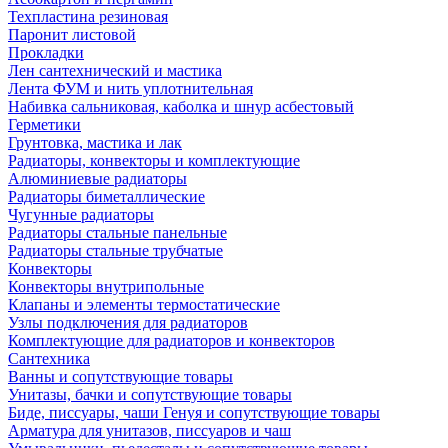
Техпластина резиновая
Паронит листовой
Прокладки
Лен сантехнический и мастика
Лента ФУМ и нить уплотнительная
Набивка сальниковая, каболка и шнур асбестовый
Герметики
Грунтовка, мастика и лак
Радиаторы, конвекторы и комплектующие
Алюминиевые радиаторы
Радиаторы биметаллические
Чугунные радиаторы
Радиаторы стальные панельные
Радиаторы стальные трубчатые
Конвекторы
Конвекторы внутрипольные
Клапаны и элементы термостатические
Узлы подключения для радиаторов
Комплектующие для радиаторов и конвекторов
Сантехника
Ванны и сопутствующие товары
Унитазы, бачки и сопутствующие товары
Биде, писсуары, чаши Генуя и сопутствующие товары
Арматура для унитазов, писсуаров и чаш