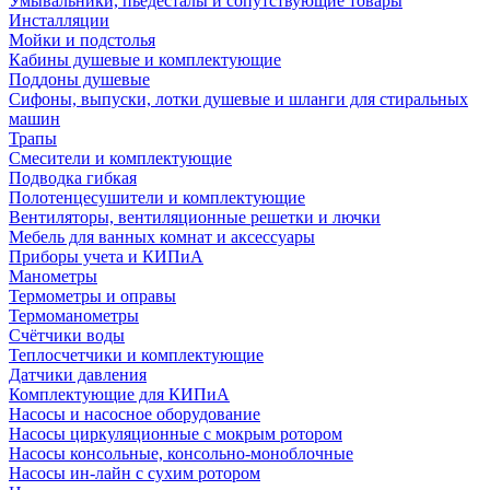
Умывальники, пьедесталы и сопутствующие товары
Инсталляции
Мойки и подстолья
Кабины душевые и комплектующие
Поддоны душевые
Сифоны, выпуски, лотки душевые и шланги для стиральных
машин
Трапы
Смесители и комплектующие
Подводка гибкая
Полотенцесушители и комплектующие
Вентиляторы, вентиляционные решетки и лючки
Мебель для ванных комнат и аксессуары
Приборы учета и КИПиА
Манометры
Термометры и оправы
Термоманометры
Счётчики воды
Теплосчетчики и комплектующие
Датчики давления
Комплектующие для КИПиА
Насосы и насосное оборудование
Насосы циркуляционные с мокрым ротором
Насосы консольные, консольно-моноблочные
Насосы ин-лайн с сухим ротором