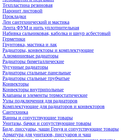
Техпластина резиновая
Паронит листовой
Прокладки
Лен сантехнический и мастика
Лента ФУМ и нить уплотнительная
Набивка сальниковая, каболка и шнур асбестовый
Герметики
Грунтовка, мастика и лак
Радиаторы, конвекторы и комплектующие
Алюминиевые радиаторы
Радиаторы биметаллические
Чугунные радиаторы
Радиаторы стальные панельные
Радиаторы стальные трубчатые
Конвекторы
Конвекторы внутрипольные
Клапаны и элементы термостатические
Узлы подключения для радиаторов
Комплектующие для радиаторов и конвекторов
Сантехника
Ванны и сопутствующие товары
Унитазы, бачки и сопутствующие товары
Биде, писсуары, чаши Генуя и сопутствующие товары
Арматура для унитазов, писсуаров и чаш