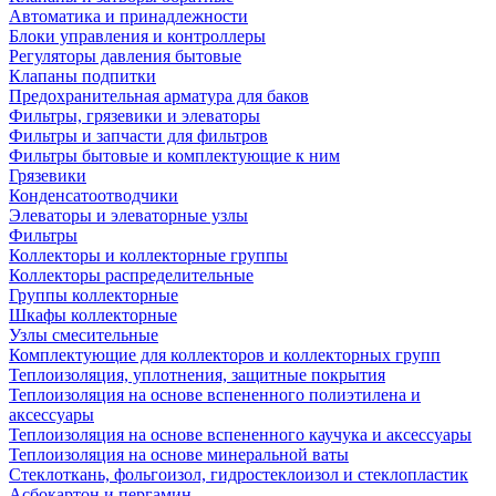
Автоматика и принадлежности
Блоки управления и контроллеры
Регуляторы давления бытовые
Клапаны подпитки
Предохранительная арматура для баков
Фильтры, грязевики и элеваторы
Фильтры и запчасти для фильтров
Фильтры бытовые и комплектующие к ним
Грязевики
Конденсатоотводчики
Элеваторы и элеваторные узлы
Фильтры
Коллекторы и коллекторные группы
Коллекторы распределительные
Группы коллекторные
Шкафы коллекторные
Узлы смесительные
Комплектующие для коллекторов и коллекторных групп
Теплоизоляция, уплотнения, защитные покрытия
Теплоизоляция на основе вспененного полиэтилена и
аксессуары
Теплоизоляция на основе вспененного каучука и аксессуары
Теплоизоляция на основе минеральной ваты
Стеклоткань, фольгоизол, гидростеклоизол и стеклопластик
Асбокартон и пергамин