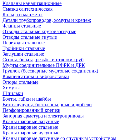
Клапаны канализационные
Смазка сантехническая
Кольца и манжеты
Детали трубопроводов, хомуты и крепеж
Фланцы стальные
Отводы стальные крутоизогнутые
Отводы стальные гнутые
Переходы стальные
Тройники стальные
Заглушки стальные
Сгоны, бочата, резьбы и отрезки труб
Муфты соединительные ПФРК и ДРК
Грувлок (бессварные муфтовые соединения)
Компенсаторы и вибровставки
Опоры стальные
Хомуты
Шпильки
Болты, гайки и шайбы
Винт-шурупы, болты анкерные и дюбели
Перфорированный крепеж
Запорная арматура и электроприводы
Краны шаровые латунные
Краны шаровые стальные
Краны шаровые чугунные
Краны шаровые латунные со спускным устройством