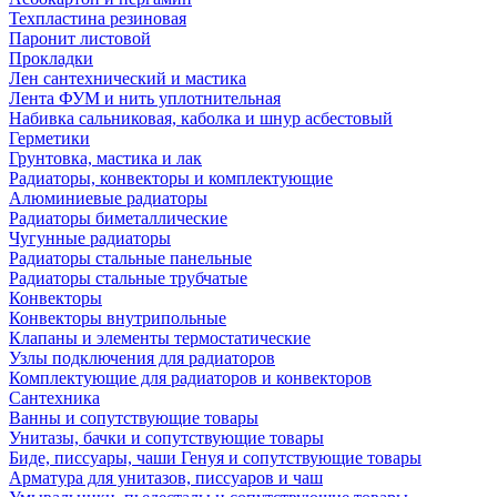
Техпластина резиновая
Паронит листовой
Прокладки
Лен сантехнический и мастика
Лента ФУМ и нить уплотнительная
Набивка сальниковая, каболка и шнур асбестовый
Герметики
Грунтовка, мастика и лак
Радиаторы, конвекторы и комплектующие
Алюминиевые радиаторы
Радиаторы биметаллические
Чугунные радиаторы
Радиаторы стальные панельные
Радиаторы стальные трубчатые
Конвекторы
Конвекторы внутрипольные
Клапаны и элементы термостатические
Узлы подключения для радиаторов
Комплектующие для радиаторов и конвекторов
Сантехника
Ванны и сопутствующие товары
Унитазы, бачки и сопутствующие товары
Биде, писсуары, чаши Генуя и сопутствующие товары
Арматура для унитазов, писсуаров и чаш