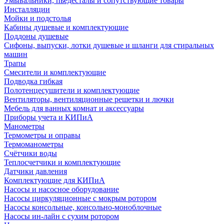
Умывальники, пьедесталы и сопутствующие товары
Инсталляции
Мойки и подстолья
Кабины душевые и комплектующие
Поддоны душевые
Сифоны, выпуски, лотки душевые и шланги для стиральных
машин
Трапы
Смесители и комплектующие
Подводка гибкая
Полотенцесушители и комплектующие
Вентиляторы, вентиляционные решетки и лючки
Мебель для ванных комнат и аксессуары
Приборы учета и КИПиА
Манометры
Термометры и оправы
Термоманометры
Счётчики воды
Теплосчетчики и комплектующие
Датчики давления
Комплектующие для КИПиА
Насосы и насосное оборудование
Насосы циркуляционные с мокрым ротором
Насосы консольные, консольно-моноблочные
Насосы ин-лайн с сухим ротором