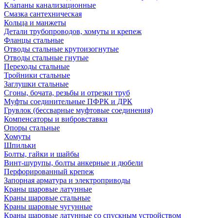
Клапаны канализационные
Смазка сантехническая
Кольца и манжеты
Детали трубопроводов, хомуты и крепеж
Фланцы стальные
Отводы стальные крутоизогнутые
Отводы стальные гнутые
Переходы стальные
Тройники стальные
Заглушки стальные
Сгоны, бочата, резьбы и отрезки труб
Муфты соединительные ПФРК и ДРК
Грувлок (бессварные муфтовые соединения)
Компенсаторы и вибровставки
Опоры стальные
Хомуты
Шпильки
Болты, гайки и шайбы
Винт-шурупы, болты анкерные и дюбели
Перфорированный крепеж
Запорная арматура и электроприводы
Краны шаровые латунные
Краны шаровые стальные
Краны шаровые чугунные
Краны шаровые латунные со спускным устройством