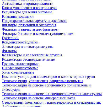
Автоматика и принадлежности
Блоки управления и контроллеры
Регуляторы давления бытовые
Клапаны подпитки
Предохранительная арматура для баков
Фильтры, грязевики и элеваторы
Фильтры и запчасти для фильтров
Фильтры бытовые и комплектующие к ним
Грязевики
Конденсатоотводчики
Элеваторы и элеваторные узлы
Фильтры
Коллекторы и коллекторные группы
Коллекторы распределительные
Группы коллекторные
Шкафы коллекторные
Узлы смесительные
Комплектующие для коллекторов и коллекторных групп
Теплоизоляция, уплотнения, защитные покрытия
Теплоизоляция на основе вспененного полиэтилена и
аксессуары
Теплоизоляция на основе вспененного каучука и аксессуары
Теплоизоляция на основе минеральной ваты
Стеклоткань, фольгоизол, гидростеклоизол и стеклопластик
Асбокартон и пергамин