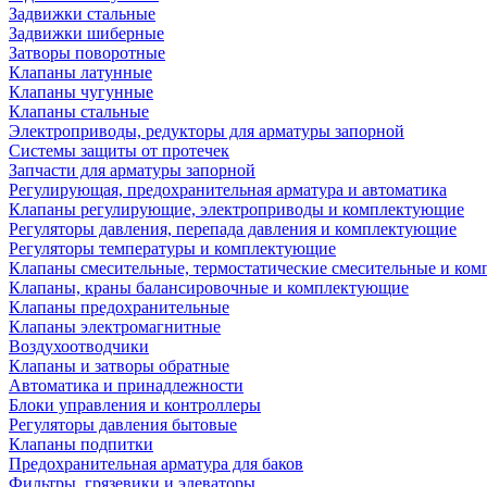
Задвижки стальные
Задвижки шиберные
Затворы поворотные
Клапаны латунные
Клапаны чугунные
Клапаны стальные
Электроприводы, редукторы для арматуры запорной
Системы защиты от протечек
Запчасти для арматуры запорной
Регулирующая, предохранительная арматура и автоматика
Клапаны регулирующие, электроприводы и комплектующие
Регуляторы давления, перепада давления и комплектующие
Регуляторы температуры и комплектующие
Клапаны смесительные, термостатические смесительные и ко
Клапаны, краны балансировочные и комплектующие
Клапаны предохранительные
Клапаны электромагнитные
Воздухоотводчики
Клапаны и затворы обратные
Автоматика и принадлежности
Блоки управления и контроллеры
Регуляторы давления бытовые
Клапаны подпитки
Предохранительная арматура для баков
Фильтры, грязевики и элеваторы