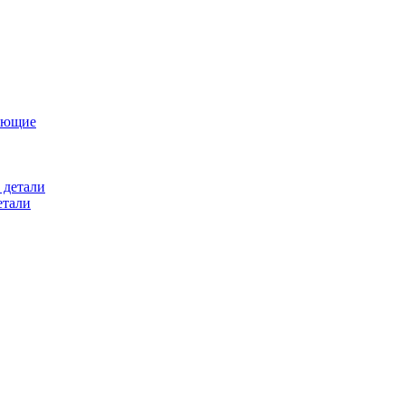
ующие
 детали
етали