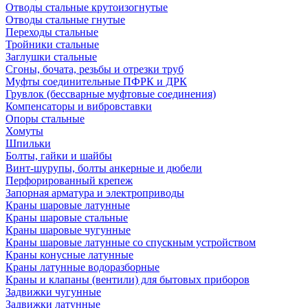
Отводы стальные крутоизогнутые
Отводы стальные гнутые
Переходы стальные
Тройники стальные
Заглушки стальные
Сгоны, бочата, резьбы и отрезки труб
Муфты соединительные ПФРК и ДРК
Грувлок (бессварные муфтовые соединения)
Компенсаторы и вибровставки
Опоры стальные
Хомуты
Шпильки
Болты, гайки и шайбы
Винт-шурупы, болты анкерные и дюбели
Перфорированный крепеж
Запорная арматура и электроприводы
Краны шаровые латунные
Краны шаровые стальные
Краны шаровые чугунные
Краны шаровые латунные со спускным устройством
Краны конусные латунные
Краны латунные водоразборные
Краны и клапаны (вентили) для бытовых приборов
Задвижки чугунные
Задвижки латунные