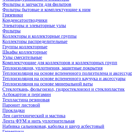
Фильтры и запчасти для фильтров
Фильтры бытовые и комплектующие к ним
Грязевики
Конденсатоотводчики
Элеваторы и элеваторные узлы
Фильтры
Коллекторы и коллекторные группы
Коллекторы распределительные
Группы коллекторные
Шкафы коллекторные
Узлы смесительные
Комплектующие для коллекторов и коллекторных групп
Теплоизоляция, уплотнения, защитные покрытия
Теплоизоляция на основе вспененного полиэтилена и аксессуа
Теплоизоляция на основе вспененного каучука и аксессуары
Теплоизоляция на основе минеральной ваты
Стеклоткань, фольгоизол, гидростеклоизол и стеклопластик
Асбокартон и пергамин
Техпластина резиновая
Паронит листовой
Прокладки
Лен сантехнический и мастика
Лента ФУМ и нить уплотнительная
Набивка сальниковая, каболка и шнур асбестовый
Герметики