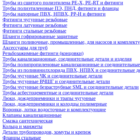
Трубы из сшитого полиэтилена PE-X, PE-RT и фитинги
Трубы полиэтиленовые ПЭ, ПНД, фитинги и фланцы
Трубы напорные ПВХ, НПВХ, PP-H и фитинги
Фитинги чугунные резьбовые
Фитинги латунные резьбовые
Фитинги стальные резьбовые
Шланги гофрированные защитные
Шланги поливочные, промышленные, для насосов и комплект
Аксессуары для труб
Резьбозажимные фитинги (концовки)
Трубы канализационные, соединительные детали и изделия
Трубы полипропиленовые канализационные и соединительные
Трубы из поливинилхлорида ПВХ, НПВХ и соединительные д
Трубы чугунные ЧК и соединительные детали
Трубы чугунные ВЧШГ и соединительные детали
Трубы чугунные безраструбные SML и соединительные детали
Трубы асбестоцементные и соединительные детали
Люки, дождеприемники и трапы чугунные
Люки, дождеприемники и колодцы полимерные
Воронки, лотки водосточные и комплектующие
Клапаны канализационные
Смазка сантехническая
Кольца и манжеты
Детали трубопроводов, хомуты и крепеж
Фланцы стальные