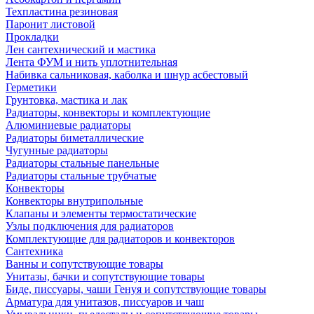
Техпластина резиновая
Паронит листовой
Прокладки
Лен сантехнический и мастика
Лента ФУМ и нить уплотнительная
Набивка сальниковая, каболка и шнур асбестовый
Герметики
Грунтовка, мастика и лак
Радиаторы, конвекторы и комплектующие
Алюминиевые радиаторы
Радиаторы биметаллические
Чугунные радиаторы
Радиаторы стальные панельные
Радиаторы стальные трубчатые
Конвекторы
Конвекторы внутрипольные
Клапаны и элементы термостатические
Узлы подключения для радиаторов
Комплектующие для радиаторов и конвекторов
Сантехника
Ванны и сопутствующие товары
Унитазы, бачки и сопутствующие товары
Биде, писсуары, чаши Генуя и сопутствующие товары
Арматура для унитазов, писсуаров и чаш