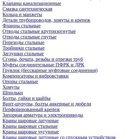
Клапаны канализационные
Смазка сантехническая
Кольца и манжеты
Детали трубопроводов, хомуты и крепеж
Фланцы стальные
Отводы стальные крутоизогнутые
Отводы стальные гнутые
Переходы стальные
Тройники стальные
Заглушки стальные
Сгоны, бочата, резьбы и отрезки труб
Муфты соединительные ПФРК и ДРК
Грувлок (бессварные муфтовые соединения)
Компенсаторы и вибровставки
Опоры стальные
Хомуты
Шпильки
Болты, гайки и шайбы
Винт-шурупы, болты анкерные и дюбели
Перфорированный крепеж
Запорная арматура и электроприводы
Краны шаровые латунные
Краны шаровые стальные
Краны шаровые чугунные
Краны шаровые латунные со спускным устройством