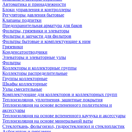
Автоматика и принадлежности
Блоки управления и контроллеры
Регуляторы давления бытовые
Клапаны подпитки
Предохранительная арматура для баков
Фильтры, грязевики и элеваторы
Фильтры и запчасти для фильтров
Фильтры бытовые и комплектующие к ним
Грязевики
Конденсатоотводчики
Элеваторы и элеваторные узлы
Фильтры
Коллекторы и коллекторные группы
Коллекторы распределительные
Группы коллекторные
Шкафы коллекторные
Узлы смесительные
Комплектующие для коллекторов и коллекторных групп
Теплоизоляция, уплотнения, защитные покрытия
Теплоизоляция на основе вспененного полиэтилена и
аксессуары
Теплоизоляция на основе вспененного каучука и аксессуары
Теплоизоляция на основе минеральной ваты
Стеклоткань, фольгоизол, гидростеклоизол и стеклопластик
Асбокартон и пергамин