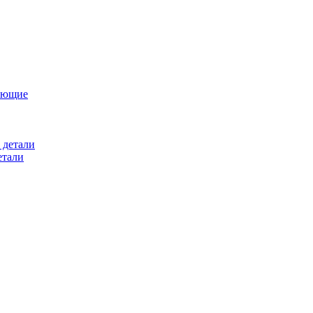
ующие
 детали
етали