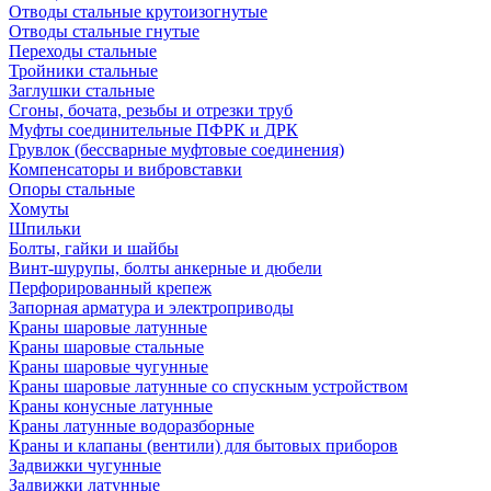
Отводы стальные крутоизогнутые
Отводы стальные гнутые
Переходы стальные
Тройники стальные
Заглушки стальные
Сгоны, бочата, резьбы и отрезки труб
Муфты соединительные ПФРК и ДРК
Грувлок (бессварные муфтовые соединения)
Компенсаторы и вибровставки
Опоры стальные
Хомуты
Шпильки
Болты, гайки и шайбы
Винт-шурупы, болты анкерные и дюбели
Перфорированный крепеж
Запорная арматура и электроприводы
Краны шаровые латунные
Краны шаровые стальные
Краны шаровые чугунные
Краны шаровые латунные со спускным устройством
Краны конусные латунные
Краны латунные водоразборные
Краны и клапаны (вентили) для бытовых приборов
Задвижки чугунные
Задвижки латунные