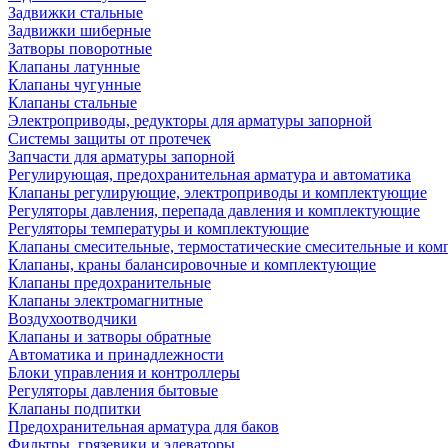
Задвижки стальные
Задвижки шиберные
Затворы поворотные
Клапаны латунные
Клапаны чугунные
Клапаны стальные
Электроприводы, редукторы для арматуры запорной
Системы защиты от протечек
Запчасти для арматуры запорной
Регулирующая, предохранительная арматура и автоматика
Клапаны регулирующие, электроприводы и комплектующие
Регуляторы давления, перепада давления и комплектующие
Регуляторы температуры и комплектующие
Клапаны смесительные, термостатические смесительные и ко
Клапаны, краны балансировочные и комплектующие
Клапаны предохранительные
Клапаны электромагнитные
Воздухоотводчики
Клапаны и затворы обратные
Автоматика и принадлежности
Блоки управления и контроллеры
Регуляторы давления бытовые
Клапаны подпитки
Предохранительная арматура для баков
Фильтры, грязевики и элеваторы