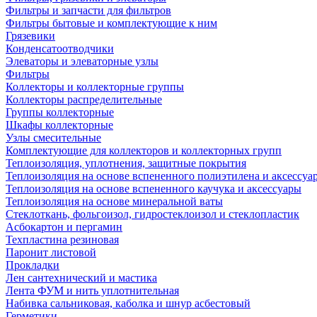
Фильтры и запчасти для фильтров
Фильтры бытовые и комплектующие к ним
Грязевики
Конденсатоотводчики
Элеваторы и элеваторные узлы
Фильтры
Коллекторы и коллекторные группы
Коллекторы распределительные
Группы коллекторные
Шкафы коллекторные
Узлы смесительные
Комплектующие для коллекторов и коллекторных групп
Теплоизоляция, уплотнения, защитные покрытия
Теплоизоляция на основе вспененного полиэтилена и аксессуа
Теплоизоляция на основе вспененного каучука и аксессуары
Теплоизоляция на основе минеральной ваты
Стеклоткань, фольгоизол, гидростеклоизол и стеклопластик
Асбокартон и пергамин
Техпластина резиновая
Паронит листовой
Прокладки
Лен сантехнический и мастика
Лента ФУМ и нить уплотнительная
Набивка сальниковая, каболка и шнур асбестовый
Герметики