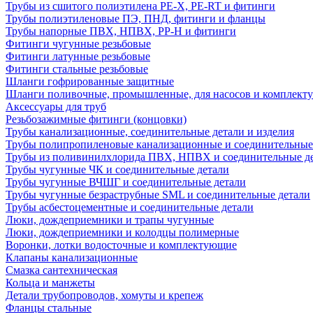
Трубы из сшитого полиэтилена PE-X, PE-RT и фитинги
Трубы полиэтиленовые ПЭ, ПНД, фитинги и фланцы
Трубы напорные ПВХ, НПВХ, PP-H и фитинги
Фитинги чугунные резьбовые
Фитинги латунные резьбовые
Фитинги стальные резьбовые
Шланги гофрированные защитные
Шланги поливочные, промышленные, для насосов и комплект
Аксессуары для труб
Резьбозажимные фитинги (концовки)
Трубы канализационные, соединительные детали и изделия
Трубы полипропиленовые канализационные и соединительные
Трубы из поливинилхлорида ПВХ, НПВХ и соединительные д
Трубы чугунные ЧК и соединительные детали
Трубы чугунные ВЧШГ и соединительные детали
Трубы чугунные безраструбные SML и соединительные детали
Трубы асбестоцементные и соединительные детали
Люки, дождеприемники и трапы чугунные
Люки, дождеприемники и колодцы полимерные
Воронки, лотки водосточные и комплектующие
Клапаны канализационные
Смазка сантехническая
Кольца и манжеты
Детали трубопроводов, хомуты и крепеж
Фланцы стальные