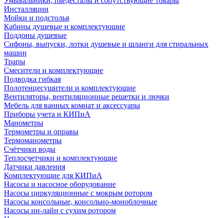
Умывальники, пьедесталы и сопутствующие товары
Инсталляции
Мойки и подстолья
Кабины душевые и комплектующие
Поддоны душевые
Сифоны, выпуски, лотки душевые и шланги для стиральных
машин
Трапы
Смесители и комплектующие
Подводка гибкая
Полотенцесушители и комплектующие
Вентиляторы, вентиляционные решетки и лючки
Мебель для ванных комнат и аксессуары
Приборы учета и КИПиА
Манометры
Термометры и оправы
Термоманометры
Счётчики воды
Теплосчетчики и комплектующие
Датчики давления
Комплектующие для КИПиА
Насосы и насосное оборудование
Насосы циркуляционные с мокрым ротором
Насосы консольные, консольно-моноблочные
Насосы ин-лайн с сухим ротором