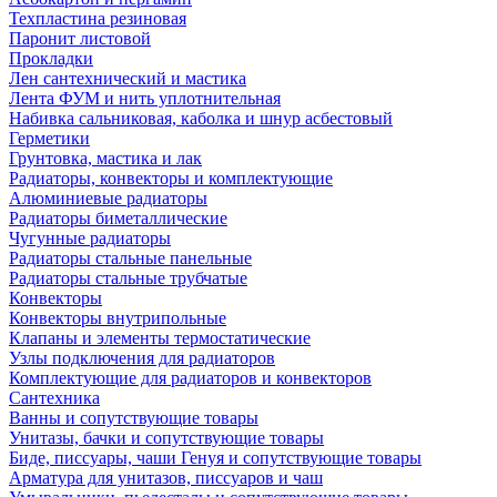
Техпластина резиновая
Паронит листовой
Прокладки
Лен сантехнический и мастика
Лента ФУМ и нить уплотнительная
Набивка сальниковая, каболка и шнур асбестовый
Герметики
Грунтовка, мастика и лак
Радиаторы, конвекторы и комплектующие
Алюминиевые радиаторы
Радиаторы биметаллические
Чугунные радиаторы
Радиаторы стальные панельные
Радиаторы стальные трубчатые
Конвекторы
Конвекторы внутрипольные
Клапаны и элементы термостатические
Узлы подключения для радиаторов
Комплектующие для радиаторов и конвекторов
Сантехника
Ванны и сопутствующие товары
Унитазы, бачки и сопутствующие товары
Биде, писсуары, чаши Генуя и сопутствующие товары
Арматура для унитазов, писсуаров и чаш