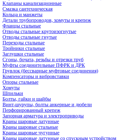
Клапаны канализационные
Смазка сантехническая
Кольца и манжеты
Детали трубопроводов, хомуты и крепеж
Фланцы стальные
Отводы стальные крутоизогнутые
Отводы стальные гнутые
Переходы стальные
Тройники стальные
Заглушки стальные
Сгоны, бочата, резьбы и отрезки труб
Муфты соединительные ПФРК и ДРК
Грувлок (бессварные муфтовые соединения)
Компенсаторы и вибровставки
Опоры стальные
Хомуты
Шпильки
Болты, гайки и шайбы
Винт-шурупы, болты анкерные и дюбели
Перфорированный крепеж
Запорная арматура и электроприводы
Краны шаровые латунные
Краны шаровые стальные
Краны шаровые чугунные
Краны шаровые латунные со спускным устройством