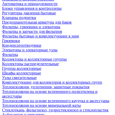
Автоматика и принадлежности
Блоки управления и контроллеры
Регуляторы давления бытовые
Клапаны подпитки
Предохранительная арматура для баков
Фильтры, грязевики и элеваторы
Фильтры и запчасти для фильтров
Фильтры бытовые и комплектующие к ним
Грязевики
Конденсатоотводчики
Элеваторы и элеваторные узлы
Фильтры
Коллекторы и коллекторные группы
Коллекторы распределительные
Группы коллекторные
Шкафы коллекторные
Узлы смесительные
Комплектующие для коллекторов и коллекторных групп
Теплоизоляция, уплотнения, защитные покрытия
Теплоизоляция на основе вспененного полиэтилена и
аксессуары
Теплоизоляция на основе вспененного каучука и аксессуары
Теплоизоляция на основе минеральной ваты
Стеклоткань, фольгоизол, гидростеклоизол и стеклопластик
Асбокартон и пергамин