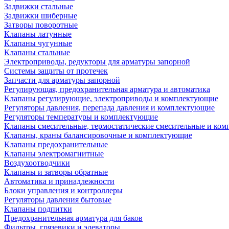
Задвижки стальные
Задвижки шиберные
Затворы поворотные
Клапаны латунные
Клапаны чугунные
Клапаны стальные
Электроприводы, редукторы для арматуры запорной
Системы защиты от протечек
Запчасти для арматуры запорной
Регулирующая, предохранительная арматура и автоматика
Клапаны регулирующие, электроприводы и комплектующие
Регуляторы давления, перепада давления и комплектующие
Регуляторы температуры и комплектующие
Клапаны смесительные, термостатические смесительные и ко
Клапаны, краны балансировочные и комплектующие
Клапаны предохранительные
Клапаны электромагнитные
Воздухоотводчики
Клапаны и затворы обратные
Автоматика и принадлежности
Блоки управления и контроллеры
Регуляторы давления бытовые
Клапаны подпитки
Предохранительная арматура для баков
Фильтры, грязевики и элеваторы