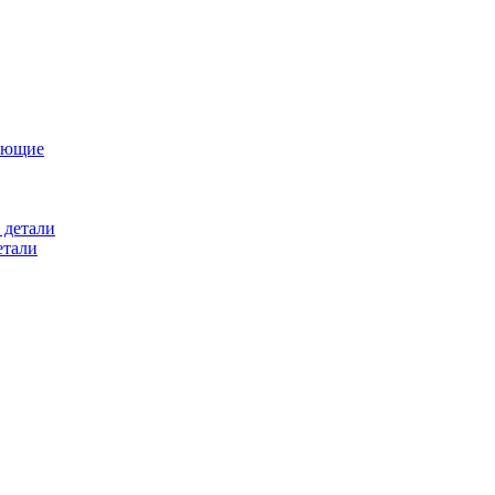
ующие
 детали
етали