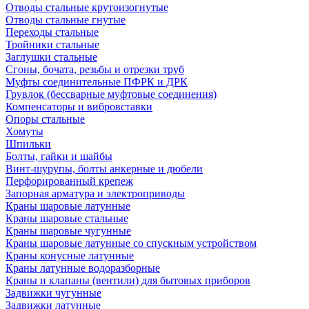
Отводы стальные крутоизогнутые
Отводы стальные гнутые
Переходы стальные
Тройники стальные
Заглушки стальные
Сгоны, бочата, резьбы и отрезки труб
Муфты соединительные ПФРК и ДРК
Грувлок (бессварные муфтовые соединения)
Компенсаторы и вибровставки
Опоры стальные
Хомуты
Шпильки
Болты, гайки и шайбы
Винт-шурупы, болты анкерные и дюбели
Перфорированный крепеж
Запорная арматура и электроприводы
Краны шаровые латунные
Краны шаровые стальные
Краны шаровые чугунные
Краны шаровые латунные со спускным устройством
Краны конусные латунные
Краны латунные водоразборные
Краны и клапаны (вентили) для бытовых приборов
Задвижки чугунные
Задвижки латунные