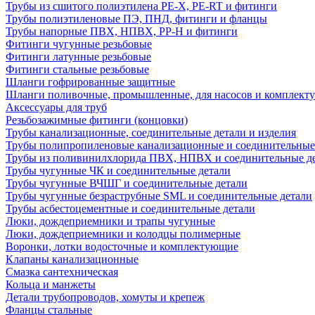
Трубы из сшитого полиэтилена PE-X, PE-RT и фитинги
Трубы полиэтиленовые ПЭ, ПНД, фитинги и фланцы
Трубы напорные ПВХ, НПВХ, PP-H и фитинги
Фитинги чугунные резьбовые
Фитинги латунные резьбовые
Фитинги стальные резьбовые
Шланги гофрированные защитные
Шланги поливочные, промышленные, для насосов и комплект
Аксессуары для труб
Резьбозажимные фитинги (концовки)
Трубы канализационные, соединительные детали и изделия
Трубы полипропиленовые канализационные и соединительные
Трубы из поливинилхлорида ПВХ, НПВХ и соединительные д
Трубы чугунные ЧК и соединительные детали
Трубы чугунные ВЧШГ и соединительные детали
Трубы чугунные безраструбные SML и соединительные детали
Трубы асбестоцементные и соединительные детали
Люки, дождеприемники и трапы чугунные
Люки, дождеприемники и колодцы полимерные
Воронки, лотки водосточные и комплектующие
Клапаны канализационные
Смазка сантехническая
Кольца и манжеты
Детали трубопроводов, хомуты и крепеж
Фланцы стальные