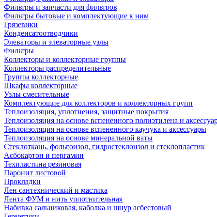
Фильтры и запчасти для фильтров
Фильтры бытовые и комплектующие к ним
Грязевики
Конденсатоотводчики
Элеваторы и элеваторные узлы
Фильтры
Коллекторы и коллекторные группы
Коллекторы распределительные
Группы коллекторные
Шкафы коллекторные
Узлы смесительные
Комплектующие для коллекторов и коллекторных групп
Теплоизоляция, уплотнения, защитные покрытия
Теплоизоляция на основе вспененного полиэтилена и аксессуа
Теплоизоляция на основе вспененного каучука и аксессуары
Теплоизоляция на основе минеральной ваты
Стеклоткань, фольгоизол, гидростеклоизол и стеклопластик
Асбокартон и пергамин
Техпластина резиновая
Паронит листовой
Прокладки
Лен сантехнический и мастика
Лента ФУМ и нить уплотнительная
Набивка сальниковая, каболка и шнур асбестовый
Герметики