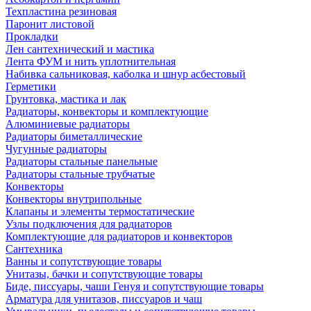
Техпластина резиновая
Паронит листовой
Прокладки
Лен сантехнический и мастика
Лента ФУМ и нить уплотнительная
Набивка сальниковая, каболка и шнур асбестовый
Герметики
Грунтовка, мастика и лак
Радиаторы, конвекторы и комплектующие
Алюминиевые радиаторы
Радиаторы биметаллические
Чугунные радиаторы
Радиаторы стальные панельные
Радиаторы стальные трубчатые
Конвекторы
Конвекторы внутрипольные
Клапаны и элементы термостатические
Узлы подключения для радиаторов
Комплектующие для радиаторов и конвекторов
Сантехника
Ванны и сопутствующие товары
Унитазы, бачки и сопутствующие товары
Биде, писсуары, чаши Генуя и сопутствующие товары
Арматура для унитазов, писсуаров и чаш