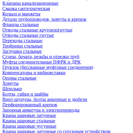
Клапаны канализационные
Смазка сантехническая
Кольца и манжеты
Детали трубопроводов, хомуты и крепеж
Фланцы стальные
Отводы стальные крутоизогнутые
Отводы стальные гнутые
Переходы стальные
Тройники стальные
Заглушки стальные
Сгоны, бочата, резьбы и отрезки труб
Муфты соединительные ПФРК и ДРК
Грувлок (бессварные муфтовые соединения)
Компенсаторы и вибровставки
Опоры стальные
Хомуты
Шпильки
Болты, гайки и шайбы
Винт-шурупы, болты анкерные и дюбели
Перфорированный крепеж
Запорная арматура и электроприводы
Краны шаровые латунные
Краны шаровые стальные
Краны шаровые чугунные
Краны шаровые латунные со спускным устройством