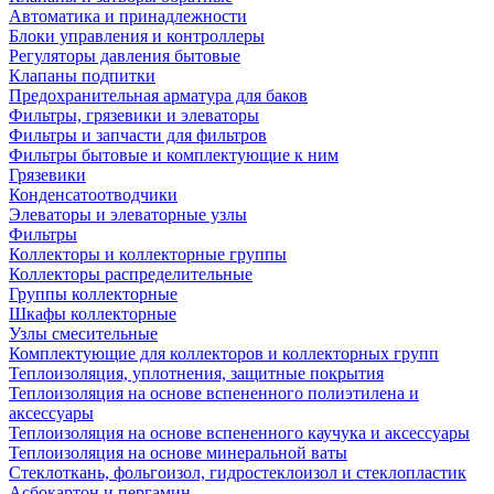
Автоматика и принадлежности
Блоки управления и контроллеры
Регуляторы давления бытовые
Клапаны подпитки
Предохранительная арматура для баков
Фильтры, грязевики и элеваторы
Фильтры и запчасти для фильтров
Фильтры бытовые и комплектующие к ним
Грязевики
Конденсатоотводчики
Элеваторы и элеваторные узлы
Фильтры
Коллекторы и коллекторные группы
Коллекторы распределительные
Группы коллекторные
Шкафы коллекторные
Узлы смесительные
Комплектующие для коллекторов и коллекторных групп
Теплоизоляция, уплотнения, защитные покрытия
Теплоизоляция на основе вспененного полиэтилена и
аксессуары
Теплоизоляция на основе вспененного каучука и аксессуары
Теплоизоляция на основе минеральной ваты
Стеклоткань, фольгоизол, гидростеклоизол и стеклопластик
Асбокартон и пергамин