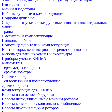
Умывальники, пьедесталы и сопутствующие товары
Инсталляции
Мойки и подстолья
Кабины душевые и комплектующие
Поддоны душевые
Сифоны, выпуски, лотки душевые и шланги для стиральных
машин
Трапы
Смесители и комплектующие
Подводка гибкая
Полотенцесушители и комплектующие
Вентиляторы, вентиляционные решетки и лючки
Мебель для ванных комнат и аксессуары
Приборы учета и КИПиА
Манометры
Термометры и оправы
Термоманометры
Счётчики воды
Теплосчетчики и комплектующие
Датчики давления
Комплектующие для КИПиА
Насосы и насосное оборудование
Насосы циркуляционные с мокрым ротором
Насосы консольные, консольно-моноблочные
Насосы ин-лайн с сухим ротором