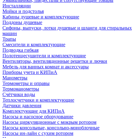
Умывальники, пьедесталы и сопутствующие товары
Инсталляции
Мойки и подстолья
Кабины душевые и комплектующие
Поддоны душевые
Сифоны, выпуски, лотки душевые и шланги для стиральных
машин
Трапы
Смесители и комплектующие
Подводка гибкая
Полотенцесушители и комплектующие
Вентиляторы, вентиляционные решетки и лючки
Мебель для ванных комнат и аксессуары
Приборы учета и КИПиА
Манометры
Термометры и оправы
Термоманометры
Счётчики воды
Теплосчетчики и комплектующие
Датчики давления
Комплектующие для КИПиА
Насосы и насосное оборудование
Насосы циркуляционные с мокрым ротором
Насосы консольные, консольно-моноблочные
Насосы ин-лайн с сухим ротором