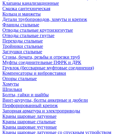
Клапаны канализационные
Смазка сантехническая
Кольца и манжеты
Детали трубопроводов, хомуты и крепеж
Фланцы стальные
Отводы стальные крутоизогнутые
Отводы стальные гнутые
Переходы стальные
Тройники стальные
Заглушки стальные
Сгоны, бочата, резьбы и отрезки труб
Муфты соединительные ПФРК и ДРК
Грувлок (бессварные муфтовые соединения)
Компенсаторы и вибровставки
Опоры стальные
Хомуты
Шпильки
Болты, гайки и шайбы
Винт-шурупы, болты анкерные и дюбели
Перфорированный крепеж
Запорная арматура и электроприводы
Краны шаровые латунные
Краны шаровые стальные
Краны шаровые чугунные
Краны шаровые латунные со спускным устройством