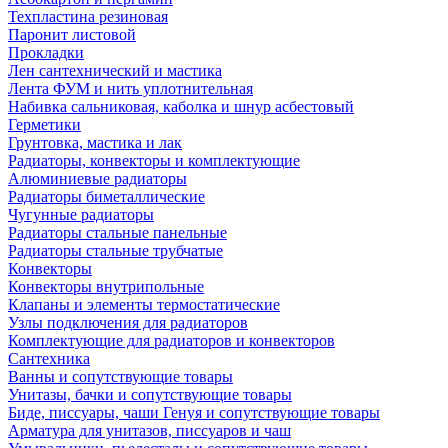
Техпластина резиновая
Паронит листовой
Прокладки
Лен сантехнический и мастика
Лента ФУМ и нить уплотнительная
Набивка сальниковая, каболка и шнур асбестовый
Герметики
Грунтовка, мастика и лак
Радиаторы, конвекторы и комплектующие
Алюминиевые радиаторы
Радиаторы биметаллические
Чугунные радиаторы
Радиаторы стальные панельные
Радиаторы стальные трубчатые
Конвекторы
Конвекторы внутрипольные
Клапаны и элементы термостатические
Узлы подключения для радиаторов
Комплектующие для радиаторов и конвекторов
Сантехника
Ванны и сопутствующие товары
Унитазы, бачки и сопутствующие товары
Биде, писсуары, чаши Генуя и сопутствующие товары
Арматура для унитазов, писсуаров и чаш