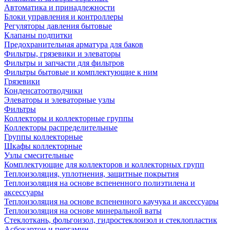
Автоматика и принадлежности
Блоки управления и контроллеры
Регуляторы давления бытовые
Клапаны подпитки
Предохранительная арматура для баков
Фильтры, грязевики и элеваторы
Фильтры и запчасти для фильтров
Фильтры бытовые и комплектующие к ним
Грязевики
Конденсатоотводчики
Элеваторы и элеваторные узлы
Фильтры
Коллекторы и коллекторные группы
Коллекторы распределительные
Группы коллекторные
Шкафы коллекторные
Узлы смесительные
Комплектующие для коллекторов и коллекторных групп
Теплоизоляция, уплотнения, защитные покрытия
Теплоизоляция на основе вспененного полиэтилена и
аксессуары
Теплоизоляция на основе вспененного каучука и аксессуары
Теплоизоляция на основе минеральной ваты
Стеклоткань, фольгоизол, гидростеклоизол и стеклопластик
Асбокартон и пергамин