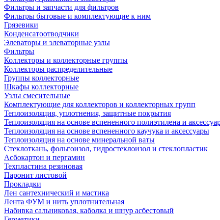
Фильтры и запчасти для фильтров
Фильтры бытовые и комплектующие к ним
Грязевики
Конденсатоотводчики
Элеваторы и элеваторные узлы
Фильтры
Коллекторы и коллекторные группы
Коллекторы распределительные
Группы коллекторные
Шкафы коллекторные
Узлы смесительные
Комплектующие для коллекторов и коллекторных групп
Теплоизоляция, уплотнения, защитные покрытия
Теплоизоляция на основе вспененного полиэтилена и аксессуа
Теплоизоляция на основе вспененного каучука и аксессуары
Теплоизоляция на основе минеральной ваты
Стеклоткань, фольгоизол, гидростеклоизол и стеклопластик
Асбокартон и пергамин
Техпластина резиновая
Паронит листовой
Прокладки
Лен сантехнический и мастика
Лента ФУМ и нить уплотнительная
Набивка сальниковая, каболка и шнур асбестовый
Герметики