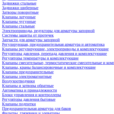
Задвижки стальные
Задвижки шиберные
Затворы поворотные
Клапаны латунные
Клапаны чугунные
Клапаны стальные
Электроприводы, редукторы для арматуры запорной
Системы защиты от протечек
Запчасти для арматуры запорной
Регулирующая, предохранительная арматура и автоматика
Клапаны регулирующие, электроприводы и комплектующие
Регуляторы давления, перепада давления и комплектующие
Регуляторы температуры и комплектующие
Клапаны смесительные, термостатические смесительные и ко
Клапаны, краны балансировочные и комплектующие
Клапаны предохранительные
Клапаны электромагнитные
Воздухоотводчики
Клапаны и затворы обратные
Автоматика и принадлежности
Блоки управления и контроллеры
Регуляторы давления бытовые
Клапаны подпитки
Предохранительная арматура для баков
Фильтры, грязевики и элеваторы