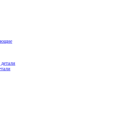
ующие
 детали
етали