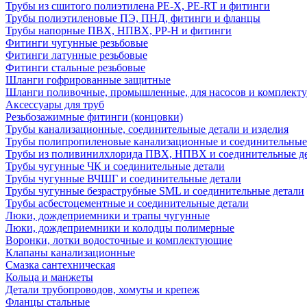
Трубы из сшитого полиэтилена PE-X, PE-RT и фитинги
Трубы полиэтиленовые ПЭ, ПНД, фитинги и фланцы
Трубы напорные ПВХ, НПВХ, PP-H и фитинги
Фитинги чугунные резьбовые
Фитинги латунные резьбовые
Фитинги стальные резьбовые
Шланги гофрированные защитные
Шланги поливочные, промышленные, для насосов и комплект
Аксессуары для труб
Резьбозажимные фитинги (концовки)
Трубы канализационные, соединительные детали и изделия
Трубы полипропиленовые канализационные и соединительные
Трубы из поливинилхлорида ПВХ, НПВХ и соединительные д
Трубы чугунные ЧК и соединительные детали
Трубы чугунные ВЧШГ и соединительные детали
Трубы чугунные безраструбные SML и соединительные детали
Трубы асбестоцементные и соединительные детали
Люки, дождеприемники и трапы чугунные
Люки, дождеприемники и колодцы полимерные
Воронки, лотки водосточные и комплектующие
Клапаны канализационные
Смазка сантехническая
Кольца и манжеты
Детали трубопроводов, хомуты и крепеж
Фланцы стальные