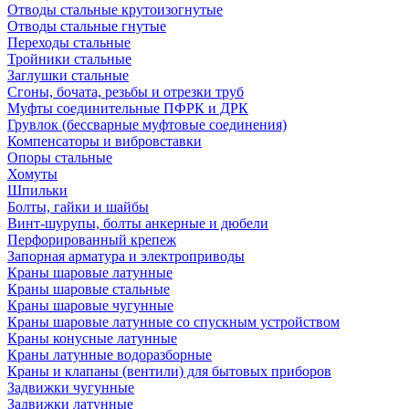
Отводы стальные крутоизогнутые
Отводы стальные гнутые
Переходы стальные
Тройники стальные
Заглушки стальные
Сгоны, бочата, резьбы и отрезки труб
Муфты соединительные ПФРК и ДРК
Грувлок (бессварные муфтовые соединения)
Компенсаторы и вибровставки
Опоры стальные
Хомуты
Шпильки
Болты, гайки и шайбы
Винт-шурупы, болты анкерные и дюбели
Перфорированный крепеж
Запорная арматура и электроприводы
Краны шаровые латунные
Краны шаровые стальные
Краны шаровые чугунные
Краны шаровые латунные со спускным устройством
Краны конусные латунные
Краны латунные водоразборные
Краны и клапаны (вентили) для бытовых приборов
Задвижки чугунные
Задвижки латунные