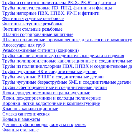
Трубы из сшитого полиэтилена PE-X, PE-RT и фитинги
Трубы полиэтиленовые ПЭ, ПНД, фитинги и фланцы
Трубы напорные ПВХ, НПВХ, PP-H и фитинги
Фитинги чугунные резьбовые
Фитинги латунные резьбовые
Фитинги стальные резьбовые
Шланги гофрированные защитные
Шланги поливочные, промышленные, для насосов и комплект
Аксессуары для труб
Резьбозажимные фитинги (концовки)
Трубы канализационные, соединительные детали и изделия
Трубы полипропиленовые канализационные и соединительные
Трубы из поливинилхлорида ПВХ, НПВХ и соединительные д
Трубы чугунные ЧК и соединительные детали
Трубы чугунные ВЧШГ и соединительные детали
Трубы чугунные безраструбные SML и соединительные детали
Трубы асбестоцементные и соединительные детали
Люки, дождеприемники и трапы чугунные
Люки, дождеприемники и колодцы полимерные
Воронки, лотки водосточные и комплектующие
Клапаны канализационные
Смазка сантехническая
Кольца и манжеты
Детали трубопроводов, хомуты и крепеж
Фланцы стальные