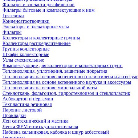
Фильтры и запчасти для фильтров
Фильтры бытовые и комплектующие к ним
Грязевики
Конденсатоотводчики
Элеваторы и элеваторные узлы
Фильтры
Коллекторы и коллекторные группы
Коллекторы распределительные
Группы коллекторные
Шкафы коллекторные
Узлы смесительные
Комплектующие для коллекторов и коллекторных групп
Теплоизоляция, уплотнения, защитные покрытия
Теплоизоляция на основе вспененного полиэтилена и аксессуа
Теплоизоляция на основе вспененного каучука и аксессуары
Теплоизоляция на основе минеральной ваты
Стеклоткань, фольгоизол, гидростеклоизол и стеклопластик
Асбокартон и пергамин
Техпластина резиновая
Паронит листовой
Прокладки
Лен сантехнический и мастика
Лента ФУМ и нить уплотнительная
Набивка сальниковая, каболка и шнур асбестовый
Герметики