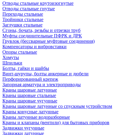
Отводы стальные крутоизогнутые
Отводы стальные гнутые
Переходы стальные
Тройники стальные
Заглушки стальные
Сгоны, бочата, резьбы и отрезки труб
Муфты соединительные ПФРК и ДРК
Грувлок (бессварные муфтовые соединения)
Компенсаторы и вибровставки
Опоры стальные
Хомуты
Шпильки
Болты, гайки и шайбы
Винт-шурупы, болты анкерные и дюбели
Перфорированный крепеж
Запорная арматура и электроприводы
Краны шаровые латунные
Краны шаровые стальные
Краны шаровые чугунные
Краны шаровые латунные со спускным устройством
Краны конусные латунные
Краны латунные водоразборные
Краны и клапаны (вентили) для бытовых приборов
Задвижки чугунные
Задвижки латунные