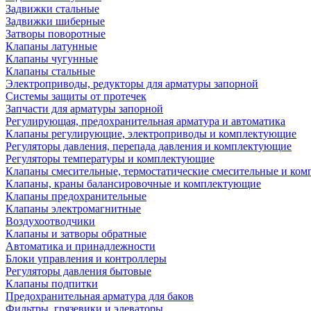
Задвижки стальные
Задвижки шиберные
Затворы поворотные
Клапаны латунные
Клапаны чугунные
Клапаны стальные
Электроприводы, редукторы для арматуры запорной
Системы защиты от протечек
Запчасти для арматуры запорной
Регулирующая, предохранительная арматура и автоматика
Клапаны регулирующие, электроприводы и комплектующие
Регуляторы давления, перепада давления и комплектующие
Регуляторы температуры и комплектующие
Клапаны смесительные, термостатические смесительные и ко
Клапаны, краны балансировочные и комплектующие
Клапаны предохранительные
Клапаны электромагнитные
Воздухоотводчики
Клапаны и затворы обратные
Автоматика и принадлежности
Блоки управления и контроллеры
Регуляторы давления бытовые
Клапаны подпитки
Предохранительная арматура для баков
Фильтры, грязевики и элеваторы