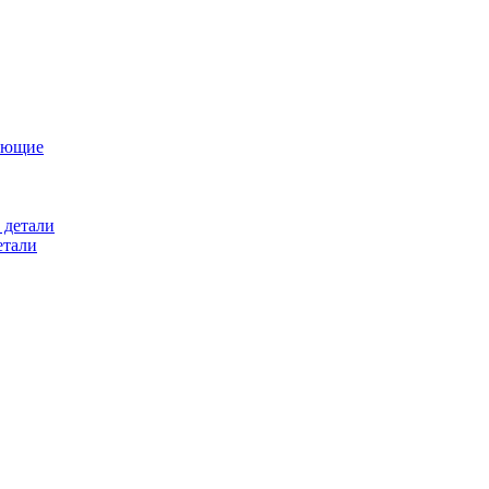
ующие
 детали
етали