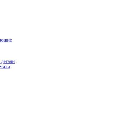
ующие
 детали
етали