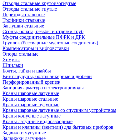
Отводы стальные крутоизогнутые
Отводы стальные гнутые
Переходы стальные
Тройники стальные
Заглушки стальные
Сгоны, бочата, резьбы и отрезки труб
Муфты соединительные ПФРК и ДРК
Грувлок (бессварные муфтовые соединения)
Компенсаторы и вибровставки
Опоры стальные
Хомуты
Шпильки
Болты, гайки и шайбы
Винт-шурупы, болты анкерные и дюбели
Перфорированный крепеж
Запорная арматура и электроприводы
Краны шаровые латунные
Краны шаровые стальные
Краны шаровые чугунные
Краны шаровые латунные со спускным устройством
Краны конусные латунные
Краны латунные водоразборные
Краны и клапаны (вентили) для бытовых приборов
Задвижки чугунные
Задвижки латунные