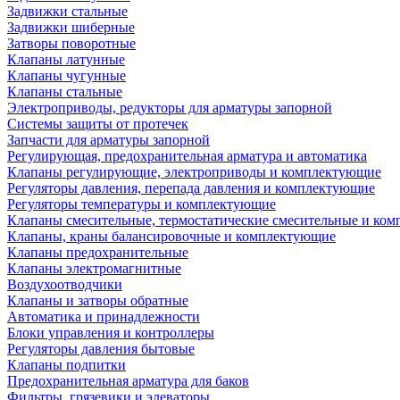
Задвижки стальные
Задвижки шиберные
Затворы поворотные
Клапаны латунные
Клапаны чугунные
Клапаны стальные
Электроприводы, редукторы для арматуры запорной
Системы защиты от протечек
Запчасти для арматуры запорной
Регулирующая, предохранительная арматура и автоматика
Клапаны регулирующие, электроприводы и комплектующие
Регуляторы давления, перепада давления и комплектующие
Регуляторы температуры и комплектующие
Клапаны смесительные, термостатические смесительные и ко
Клапаны, краны балансировочные и комплектующие
Клапаны предохранительные
Клапаны электромагнитные
Воздухоотводчики
Клапаны и затворы обратные
Автоматика и принадлежности
Блоки управления и контроллеры
Регуляторы давления бытовые
Клапаны подпитки
Предохранительная арматура для баков
Фильтры, грязевики и элеваторы