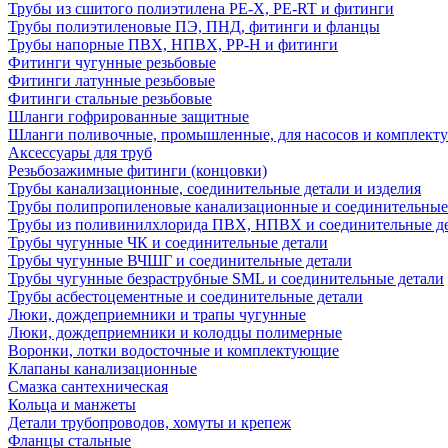
Трубы из сшитого полиэтилена PE-X, PE-RT и фитинги
Трубы полиэтиленовые ПЭ, ПНД, фитинги и фланцы
Трубы напорные ПВХ, НПВХ, PP-H и фитинги
Фитинги чугунные резьбовые
Фитинги латунные резьбовые
Фитинги стальные резьбовые
Шланги гофрированные защитные
Шланги поливочные, промышленные, для насосов и комплект
Аксессуары для труб
Резьбозажимные фитинги (концовки)
Трубы канализационные, соединительные детали и изделия
Трубы полипропиленовые канализационные и соединительные
Трубы из поливинилхлорида ПВХ, НПВХ и соединительные д
Трубы чугунные ЧК и соединительные детали
Трубы чугунные ВЧШГ и соединительные детали
Трубы чугунные безраструбные SML и соединительные детали
Трубы асбестоцементные и соединительные детали
Люки, дождеприемники и трапы чугунные
Люки, дождеприемники и колодцы полимерные
Воронки, лотки водосточные и комплектующие
Клапаны канализационные
Смазка сантехническая
Кольца и манжеты
Детали трубопроводов, хомуты и крепеж
Фланцы стальные