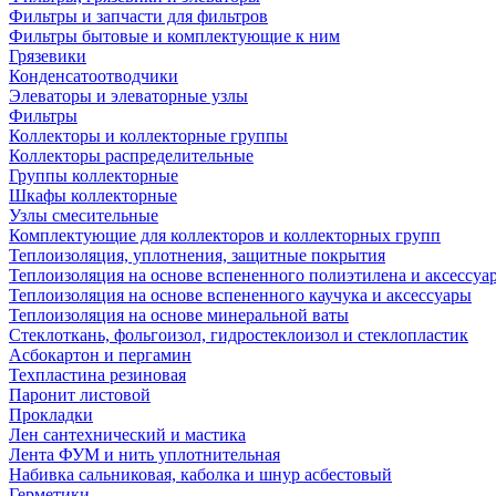
Фильтры и запчасти для фильтров
Фильтры бытовые и комплектующие к ним
Грязевики
Конденсатоотводчики
Элеваторы и элеваторные узлы
Фильтры
Коллекторы и коллекторные группы
Коллекторы распределительные
Группы коллекторные
Шкафы коллекторные
Узлы смесительные
Комплектующие для коллекторов и коллекторных групп
Теплоизоляция, уплотнения, защитные покрытия
Теплоизоляция на основе вспененного полиэтилена и аксессуа
Теплоизоляция на основе вспененного каучука и аксессуары
Теплоизоляция на основе минеральной ваты
Стеклоткань, фольгоизол, гидростеклоизол и стеклопластик
Асбокартон и пергамин
Техпластина резиновая
Паронит листовой
Прокладки
Лен сантехнический и мастика
Лента ФУМ и нить уплотнительная
Набивка сальниковая, каболка и шнур асбестовый
Герметики