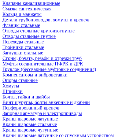
Клапаны канализационные
Смазка сантехническая
Кольца и манжеты
Детали трубопроводов, хомуты и крепеж
Фланцы стальные
Отводы стальные крутоизогнутые
Отводы стальные гнутые
Переходы стальные
Тройники стальные
Заглушки стальные
Сгоны, бочата, резьбы и отрезки труб
Муфты соединительные ПФРК и ДРК
Грувлок (бессварные муфтовые соединения)
Компенсаторы и вибровставки
Опоры стальные
Хомуты
Шпильки
Болты, гайки и шайбы
Винт-шурупы, болты анкерные и дюбели
Перфорированный крепеж
Запорная арматура и электроприводы
Краны шаровые латунные
Краны шаровые стальные
Краны шаровые чугунные
Краны шаровые латунные со спускным устройством