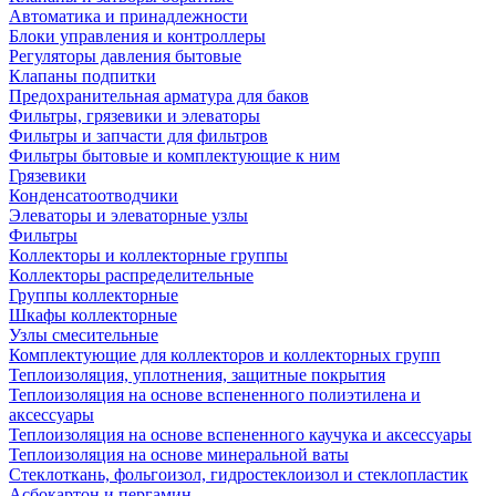
Автоматика и принадлежности
Блоки управления и контроллеры
Регуляторы давления бытовые
Клапаны подпитки
Предохранительная арматура для баков
Фильтры, грязевики и элеваторы
Фильтры и запчасти для фильтров
Фильтры бытовые и комплектующие к ним
Грязевики
Конденсатоотводчики
Элеваторы и элеваторные узлы
Фильтры
Коллекторы и коллекторные группы
Коллекторы распределительные
Группы коллекторные
Шкафы коллекторные
Узлы смесительные
Комплектующие для коллекторов и коллекторных групп
Теплоизоляция, уплотнения, защитные покрытия
Теплоизоляция на основе вспененного полиэтилена и
аксессуары
Теплоизоляция на основе вспененного каучука и аксессуары
Теплоизоляция на основе минеральной ваты
Стеклоткань, фольгоизол, гидростеклоизол и стеклопластик
Асбокартон и пергамин