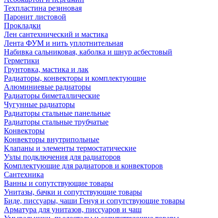
Техпластина резиновая
Паронит листовой
Прокладки
Лен сантехнический и мастика
Лента ФУМ и нить уплотнительная
Набивка сальниковая, каболка и шнур асбестовый
Герметики
Грунтовка, мастика и лак
Радиаторы, конвекторы и комплектующие
Алюминиевые радиаторы
Радиаторы биметаллические
Чугунные радиаторы
Радиаторы стальные панельные
Радиаторы стальные трубчатые
Конвекторы
Конвекторы внутрипольные
Клапаны и элементы термостатические
Узлы подключения для радиаторов
Комплектующие для радиаторов и конвекторов
Сантехника
Ванны и сопутствующие товары
Унитазы, бачки и сопутствующие товары
Биде, писсуары, чаши Генуя и сопутствующие товары
Арматура для унитазов, писсуаров и чаш