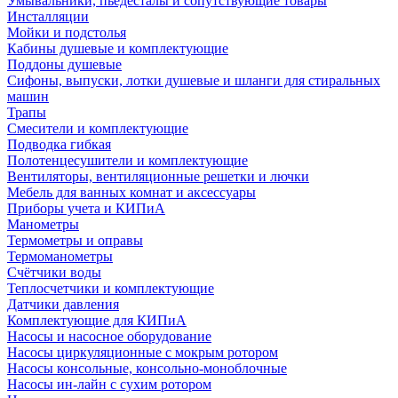
Умывальники, пьедесталы и сопутствующие товары
Инсталляции
Мойки и подстолья
Кабины душевые и комплектующие
Поддоны душевые
Сифоны, выпуски, лотки душевые и шланги для стиральных
машин
Трапы
Смесители и комплектующие
Подводка гибкая
Полотенцесушители и комплектующие
Вентиляторы, вентиляционные решетки и лючки
Мебель для ванных комнат и аксессуары
Приборы учета и КИПиА
Манометры
Термометры и оправы
Термоманометры
Счётчики воды
Теплосчетчики и комплектующие
Датчики давления
Комплектующие для КИПиА
Насосы и насосное оборудование
Насосы циркуляционные с мокрым ротором
Насосы консольные, консольно-моноблочные
Насосы ин-лайн с сухим ротором