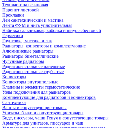
Техпластина резиновая
Паронит листовой
Прокладки
Лен сантехнический и мастика
Лента ФУМ и нить уплотнительная
Набивка сальниковая, каболка и шнур асбестовый
Герметики
Грунтовка, мастика и лак
Радиаторы, конвекторы и комплектующие
Алюминиевые радиаторы
Радиаторы биметаллические
Чугунные радиаторы
Радиаторы стальные панельные
Радиаторы стальные трубчатые
Конвекторы
Конвекторы внутрипольные
Клапаны и элементы термостатические
Узлы подключения для радиаторов
Комплектующие для радиаторов и конвекторов
Сантехника
Ванны и сопутствующие товары
Унитазы, бачки и сопутствующие товары
Биде, писсуары, чаши Генуя и сопутствующие товары
Арматура для унитазов, писсуаров и чаш