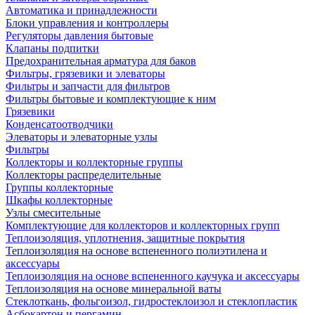
Автоматика и принадлежности
Блоки управления и контроллеры
Регуляторы давления бытовые
Клапаны подпитки
Предохранительная арматура для баков
Фильтры, грязевики и элеваторы
Фильтры и запчасти для фильтров
Фильтры бытовые и комплектующие к ним
Грязевики
Конденсатоотводчики
Элеваторы и элеваторные узлы
Фильтры
Коллекторы и коллекторные группы
Коллекторы распределительные
Группы коллекторные
Шкафы коллекторные
Узлы смесительные
Комплектующие для коллекторов и коллекторных групп
Теплоизоляция, уплотнения, защитные покрытия
Теплоизоляция на основе вспененного полиэтилена и
аксессуары
Теплоизоляция на основе вспененного каучука и аксессуары
Теплоизоляция на основе минеральной ваты
Стеклоткань, фольгоизол, гидростеклоизол и стеклопластик
Асбокартон и пергамин