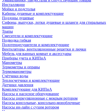
Умывальники, пьедесталы и сопутствующие товары
Инсталляции
Мойки и подстолья
Кабины душевые и комплектующие
Поддоны душевые
Сифоны, выпуски, лотки душевые и шланги для стиральных
машин
Трапы
Смесители и комплектующие
Подводка гибкая
Полотенцесушители и комплектующие
Вентиляторы, вентиляционные решетки и лючки
Мебель для ванных комнат и аксессуары
Приборы учета и КИПиА
Манометры
Термометры и оправы
Термоманометры
Счётчики воды
Теплосчетчики и комплектующие
Датчики давления
Комплектующие для КИПиА
Насосы и насосное оборудование
Насосы циркуляционные с мокрым ротором
Насосы консольные, консольно-моноблочные
Насосы ин-лайн с сухим ротором