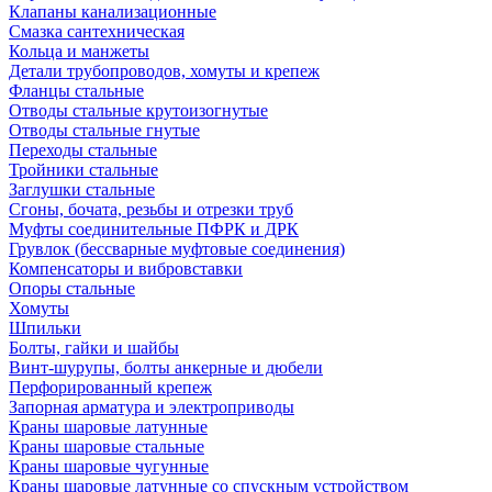
Клапаны канализационные
Смазка сантехническая
Кольца и манжеты
Детали трубопроводов, хомуты и крепеж
Фланцы стальные
Отводы стальные крутоизогнутые
Отводы стальные гнутые
Переходы стальные
Тройники стальные
Заглушки стальные
Сгоны, бочата, резьбы и отрезки труб
Муфты соединительные ПФРК и ДРК
Грувлок (бессварные муфтовые соединения)
Компенсаторы и вибровставки
Опоры стальные
Хомуты
Шпильки
Болты, гайки и шайбы
Винт-шурупы, болты анкерные и дюбели
Перфорированный крепеж
Запорная арматура и электроприводы
Краны шаровые латунные
Краны шаровые стальные
Краны шаровые чугунные
Краны шаровые латунные со спускным устройством