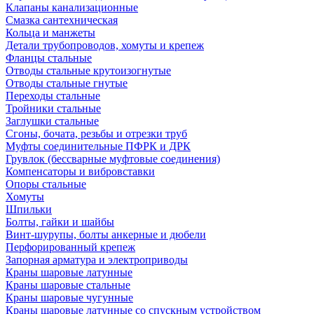
Клапаны канализационные
Смазка сантехническая
Кольца и манжеты
Детали трубопроводов, хомуты и крепеж
Фланцы стальные
Отводы стальные крутоизогнутые
Отводы стальные гнутые
Переходы стальные
Тройники стальные
Заглушки стальные
Сгоны, бочата, резьбы и отрезки труб
Муфты соединительные ПФРК и ДРК
Грувлок (бессварные муфтовые соединения)
Компенсаторы и вибровставки
Опоры стальные
Хомуты
Шпильки
Болты, гайки и шайбы
Винт-шурупы, болты анкерные и дюбели
Перфорированный крепеж
Запорная арматура и электроприводы
Краны шаровые латунные
Краны шаровые стальные
Краны шаровые чугунные
Краны шаровые латунные со спускным устройством