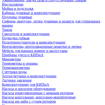
Умывальники, пьедесталы и сопутствующие товары
Инсталляции
Мойки и подстолья
Кабины душевые и комплектующие
Поддоны душевые
Сифоны, выпуски, лотки душевые и шланги для стиральных
машин
Трапы
Смесители и комплектующие
Подводка гибкая
Полотенцесушители и комплектующие
Вентиляторы, вентиляционные решетки и лючки
Мебель для ванных комнат и аксессуары
Приборы учета и КИПиА
Манометры
Термометры и оправы
Термоманометры
Счётчики воды
Теплосчетчики и комплектующие
Датчики давления
Комплектующие для КИПиА
Насосы и насосное оборудование
Насосы циркуляционные с мокрым ротором
Насосы консольные, консольно-моноблочные
Насосы ин-лайн с сухим ротором