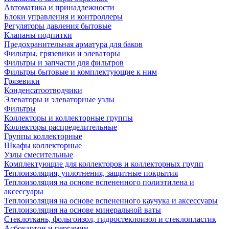
Автоматика и принадлежности
Блоки управления и контроллеры
Регуляторы давления бытовые
Клапаны подпитки
Предохранительная арматура для баков
Фильтры, грязевики и элеваторы
Фильтры и запчасти для фильтров
Фильтры бытовые и комплектующие к ним
Грязевики
Конденсатоотводчики
Элеваторы и элеваторные узлы
Фильтры
Коллекторы и коллекторные группы
Коллекторы распределительные
Группы коллекторные
Шкафы коллекторные
Узлы смесительные
Комплектующие для коллекторов и коллекторных групп
Теплоизоляция, уплотнения, защитные покрытия
Теплоизоляция на основе вспененного полиэтилена и
аксессуары
Теплоизоляция на основе вспененного каучука и аксессуары
Теплоизоляция на основе минеральной ваты
Стеклоткань, фольгоизол, гидростеклоизол и стеклопластик
Асбокартон и пергамин