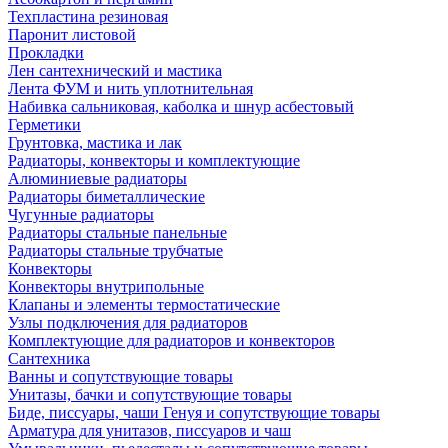
Техпластина резиновая
Паронит листовой
Прокладки
Лен сантехнический и мастика
Лента ФУМ и нить уплотнительная
Набивка сальниковая, каболка и шнур асбестовый
Герметики
Грунтовка, мастика и лак
Радиаторы, конвекторы и комплектующие
Алюминиевые радиаторы
Радиаторы биметаллические
Чугунные радиаторы
Радиаторы стальные панельные
Радиаторы стальные трубчатые
Конвекторы
Конвекторы внутрипольные
Клапаны и элементы термостатические
Узлы подключения для радиаторов
Комплектующие для радиаторов и конвекторов
Сантехника
Ванны и сопутствующие товары
Унитазы, бачки и сопутствующие товары
Биде, писсуары, чаши Генуя и сопутствующие товары
Арматура для унитазов, писсуаров и чаш