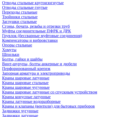
Отводы стальные крутоизогнутые
Отводы стальные гнутые
Переходы стальные
Тройники стальные
Заглушки стальные
Сгоны, бочата, резьбы и отрезки труб
Муфты соединительные ПФРК и ДРК
Грувлок (бессварные муфтовые соединения)
Компенсаторы и вибровставки
Опоры стальные
Хомуты
Шпильки
Болты, гайки и шайбы
Винт-шурупы, болты анкерные и дюбели
Перфорированный крепеж
Запорная арматура и электроприводы
Краны шаровые латунные
Краны шаровые стальные
Краны шаровые чугунные
Краны шаровые латунные со спускным устройством
Краны конусные латунные
Краны латунные водоразборные
Краны и клапаны (вентили) для бытовых приборов
Задвижки чугунные
Задвижки латунные