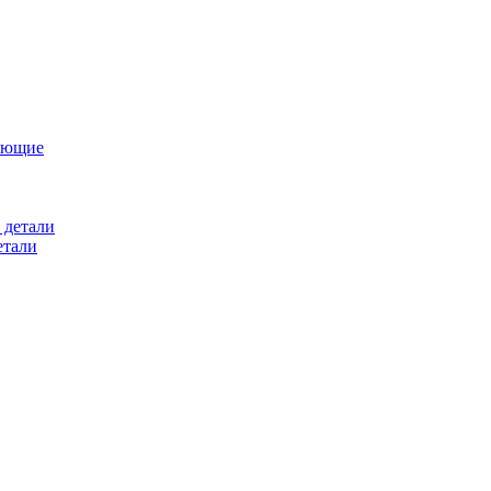
ующие
 детали
етали