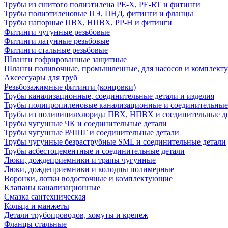
Трубы из сшитого полиэтилена PE-X, PE-RT и фитинги
Трубы полиэтиленовые ПЭ, ПНД, фитинги и фланцы
Трубы напорные ПВХ, НПВХ, PP-H и фитинги
Фитинги чугунные резьбовые
Фитинги латунные резьбовые
Фитинги стальные резьбовые
Шланги гофрированные защитные
Шланги поливочные, промышленные, для насосов и комплект
Аксессуары для труб
Резьбозажимные фитинги (концовки)
Трубы канализационные, соединительные детали и изделия
Трубы полипропиленовые канализационные и соединительные
Трубы из поливинилхлорида ПВХ, НПВХ и соединительные д
Трубы чугунные ЧК и соединительные детали
Трубы чугунные ВЧШГ и соединительные детали
Трубы чугунные безраструбные SML и соединительные детали
Трубы асбестоцементные и соединительные детали
Люки, дождеприемники и трапы чугунные
Люки, дождеприемники и колодцы полимерные
Воронки, лотки водосточные и комплектующие
Клапаны канализационные
Смазка сантехническая
Кольца и манжеты
Детали трубопроводов, хомуты и крепеж
Фланцы стальные