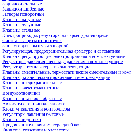
Задвижки стальные
Задвижки шиберные
Затворы поворотные
Клапаны латунные
Клапаны чугунные
Клапаны стальные
Электроприводы, редукторы для арматуры запорной
Системы защиты от протечек
Запчасти для арматуры запорной
Регулирующая, предохранительная арматура и автоматика
Клапаны регулирующие, электроприводы и комплектующие
Регуляторы давления, перепада давления и комплектующие
Регуляторы температуры и комплектующие
Клапаны смесительные, термостатические смесительные и ко
Клапаны, краны балансировочные и комплектующие
Клапаны предохранительные
Клапаны электромагнитные
Воздухоотводчики
Клапаны и затворы обратные
Автоматика и принадлежности
Блоки управления и контроллеры
Регуляторы давления бытовые
Клапаны подпитки
Предохранительная арматура для баков
Фильтры, грязевики и элеваторы