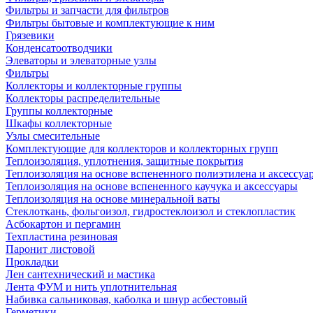
Фильтры и запчасти для фильтров
Фильтры бытовые и комплектующие к ним
Грязевики
Конденсатоотводчики
Элеваторы и элеваторные узлы
Фильтры
Коллекторы и коллекторные группы
Коллекторы распределительные
Группы коллекторные
Шкафы коллекторные
Узлы смесительные
Комплектующие для коллекторов и коллекторных групп
Теплоизоляция, уплотнения, защитные покрытия
Теплоизоляция на основе вспененного полиэтилена и аксессуа
Теплоизоляция на основе вспененного каучука и аксессуары
Теплоизоляция на основе минеральной ваты
Стеклоткань, фольгоизол, гидростеклоизол и стеклопластик
Асбокартон и пергамин
Техпластина резиновая
Паронит листовой
Прокладки
Лен сантехнический и мастика
Лента ФУМ и нить уплотнительная
Набивка сальниковая, каболка и шнур асбестовый
Герметики