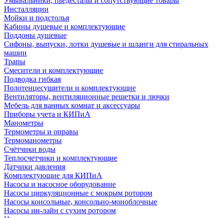
Умывальники, пьедесталы и сопутствующие товары
Инсталляции
Мойки и подстолья
Кабины душевые и комплектующие
Поддоны душевые
Сифоны, выпуски, лотки душевые и шланги для стиральных
машин
Трапы
Смесители и комплектующие
Подводка гибкая
Полотенцесушители и комплектующие
Вентиляторы, вентиляционные решетки и лючки
Мебель для ванных комнат и аксессуары
Приборы учета и КИПиА
Манометры
Термометры и оправы
Термоманометры
Счётчики воды
Теплосчетчики и комплектующие
Датчики давления
Комплектующие для КИПиА
Насосы и насосное оборудование
Насосы циркуляционные с мокрым ротором
Насосы консольные, консольно-моноблочные
Насосы ин-лайн с сухим ротором