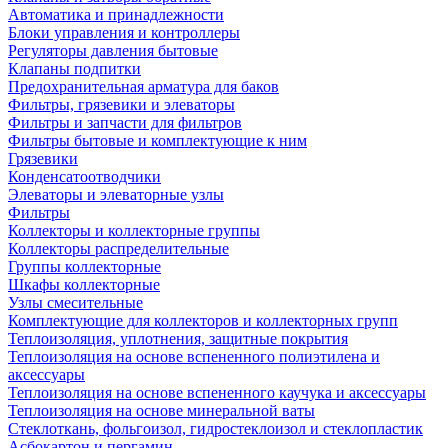
Автоматика и принадлежности
Блоки управления и контроллеры
Регуляторы давления бытовые
Клапаны подпитки
Предохранительная арматура для баков
Фильтры, грязевики и элеваторы
Фильтры и запчасти для фильтров
Фильтры бытовые и комплектующие к ним
Грязевики
Конденсатоотводчики
Элеваторы и элеваторные узлы
Фильтры
Коллекторы и коллекторные группы
Коллекторы распределительные
Группы коллекторные
Шкафы коллекторные
Узлы смесительные
Комплектующие для коллекторов и коллекторных групп
Теплоизоляция, уплотнения, защитные покрытия
Теплоизоляция на основе вспененного полиэтилена и
аксессуары
Теплоизоляция на основе вспененного каучука и аксессуары
Теплоизоляция на основе минеральной ваты
Стеклоткань, фольгоизол, гидростеклоизол и стеклопластик
Асбокартон и пергамин