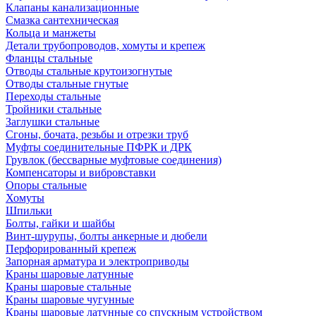
Клапаны канализационные
Смазка сантехническая
Кольца и манжеты
Детали трубопроводов, хомуты и крепеж
Фланцы стальные
Отводы стальные крутоизогнутые
Отводы стальные гнутые
Переходы стальные
Тройники стальные
Заглушки стальные
Сгоны, бочата, резьбы и отрезки труб
Муфты соединительные ПФРК и ДРК
Грувлок (бессварные муфтовые соединения)
Компенсаторы и вибровставки
Опоры стальные
Хомуты
Шпильки
Болты, гайки и шайбы
Винт-шурупы, болты анкерные и дюбели
Перфорированный крепеж
Запорная арматура и электроприводы
Краны шаровые латунные
Краны шаровые стальные
Краны шаровые чугунные
Краны шаровые латунные со спускным устройством