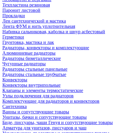
Техпластина резиновая
Паронит листовой
Прокладки
Лен сантехнический и мастика
Лента ФУМ и нить уплотнительная
Набивка сальниковая, каболка и шнур асбестовый
Герметики
Грунтовка, мастика и лак
Радиаторы, конвекторы и комплектующие
Алюминиевые радиаторы
Радиаторы биметаллические
Чугунные радиаторы
Радиаторы стальные панельные
Радиаторы стальные трубчатые
Конвекторы
Конвекторы внутрипольные
Клапаны и элементы термостатические
Узлы подключения для радиаторов
Комплектующие для радиаторов и конвекторов
Сантехника
Ванны и сопутствующие товары
Унитазы, бачки и сопутствующие товары
Биде, писсуары, чаши Генуя и сопутствующие товары
Арматура для унитазов, писсуаров и чаш