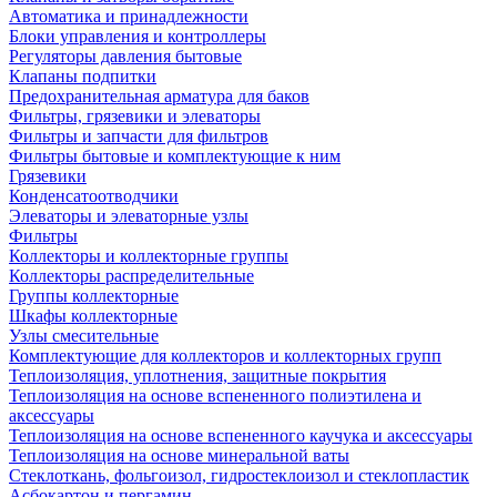
Автоматика и принадлежности
Блоки управления и контроллеры
Регуляторы давления бытовые
Клапаны подпитки
Предохранительная арматура для баков
Фильтры, грязевики и элеваторы
Фильтры и запчасти для фильтров
Фильтры бытовые и комплектующие к ним
Грязевики
Конденсатоотводчики
Элеваторы и элеваторные узлы
Фильтры
Коллекторы и коллекторные группы
Коллекторы распределительные
Группы коллекторные
Шкафы коллекторные
Узлы смесительные
Комплектующие для коллекторов и коллекторных групп
Теплоизоляция, уплотнения, защитные покрытия
Теплоизоляция на основе вспененного полиэтилена и
аксессуары
Теплоизоляция на основе вспененного каучука и аксессуары
Теплоизоляция на основе минеральной ваты
Стеклоткань, фольгоизол, гидростеклоизол и стеклопластик
Асбокартон и пергамин