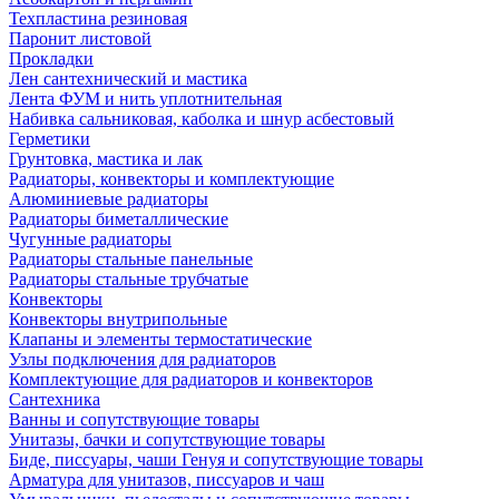
Техпластина резиновая
Паронит листовой
Прокладки
Лен сантехнический и мастика
Лента ФУМ и нить уплотнительная
Набивка сальниковая, каболка и шнур асбестовый
Герметики
Грунтовка, мастика и лак
Радиаторы, конвекторы и комплектующие
Алюминиевые радиаторы
Радиаторы биметаллические
Чугунные радиаторы
Радиаторы стальные панельные
Радиаторы стальные трубчатые
Конвекторы
Конвекторы внутрипольные
Клапаны и элементы термостатические
Узлы подключения для радиаторов
Комплектующие для радиаторов и конвекторов
Сантехника
Ванны и сопутствующие товары
Унитазы, бачки и сопутствующие товары
Биде, писсуары, чаши Генуя и сопутствующие товары
Арматура для унитазов, писсуаров и чаш