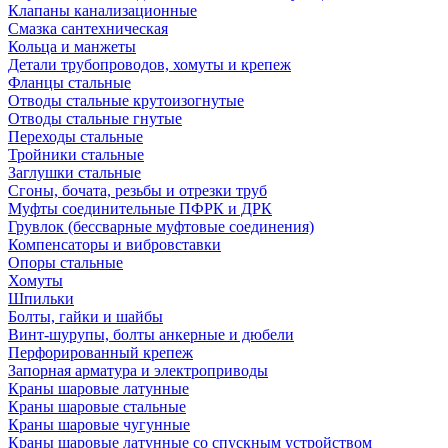
Клапаны канализационные
Смазка сантехническая
Кольца и манжеты
Детали трубопроводов, хомуты и крепеж
Фланцы стальные
Отводы стальные крутоизогнутые
Отводы стальные гнутые
Переходы стальные
Тройники стальные
Заглушки стальные
Сгоны, бочата, резьбы и отрезки труб
Муфты соединительные ПФРК и ДРК
Грувлок (бессварные муфтовые соединения)
Компенсаторы и вибровставки
Опоры стальные
Хомуты
Шпильки
Болты, гайки и шайбы
Винт-шурупы, болты анкерные и дюбели
Перфорированный крепеж
Запорная арматура и электроприводы
Краны шаровые латунные
Краны шаровые стальные
Краны шаровые чугунные
Краны шаровые латунные со спускным устройством