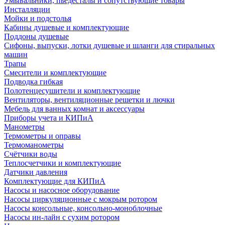
Умывальники, пьедесталы и сопутствующие товары
Инсталляции
Мойки и подстолья
Кабины душевые и комплектующие
Поддоны душевые
Сифоны, выпуски, лотки душевые и шланги для стиральных
машин
Трапы
Смесители и комплектующие
Подводка гибкая
Полотенцесушители и комплектующие
Вентиляторы, вентиляционные решетки и лючки
Мебель для ванных комнат и аксессуары
Приборы учета и КИПиА
Манометры
Термометры и оправы
Термоманометры
Счётчики воды
Теплосчетчики и комплектующие
Датчики давления
Комплектующие для КИПиА
Насосы и насосное оборудование
Насосы циркуляционные с мокрым ротором
Насосы консольные, консольно-моноблочные
Насосы ин-лайн с сухим ротором