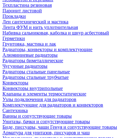
Техпластина резиновая
Паронит листовой
Прокладки
Лен сантехнический и мастика
Лента ФУМ и нить уплотнительная
Набивка сальниковая, каболка и шнур асбестовый
Герметики
Грунтовка, мастика и лак
Радиаторы, конвекторы и комплектующие
Алюминиевые радиаторы
Радиаторы биметаллические
Чугунные радиаторы
Радиаторы стальные панельные
Радиаторы стальные трубчатые
Конвекторы
Конвекторы внутрипольные
Клапаны и элементы термостатические
Узлы подключения для радиаторов
Комплектующие для радиаторов и конвекторов
Сантехника
Ванны и сопутствующие товары
Унитазы, бачки и сопутствующие товары
Биде, писсуары, чаши Генуя и сопутствующие товары
Арматура для унитазов, писсуаров и чаш