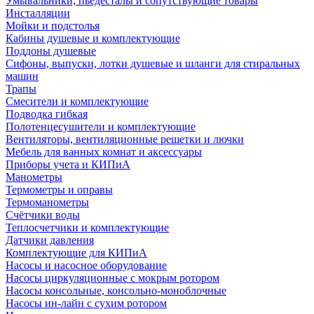
Умывальники, пьедесталы и сопутствующие товары
Инсталляции
Мойки и подстолья
Кабины душевые и комплектующие
Поддоны душевые
Сифоны, выпуски, лотки душевые и шланги для стиральных
машин
Трапы
Смесители и комплектующие
Подводка гибкая
Полотенцесушители и комплектующие
Вентиляторы, вентиляционные решетки и лючки
Мебель для ванных комнат и аксессуары
Приборы учета и КИПиА
Манометры
Термометры и оправы
Термоманометры
Счётчики воды
Теплосчетчики и комплектующие
Датчики давления
Комплектующие для КИПиА
Насосы и насосное оборудование
Насосы циркуляционные с мокрым ротором
Насосы консольные, консольно-моноблочные
Насосы ин-лайн с сухим ротором