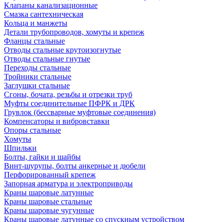
Клапаны канализационные
Смазка сантехническая
Кольца и манжеты
Детали трубопроводов, хомуты и крепеж
Фланцы стальные
Отводы стальные крутоизогнутые
Отводы стальные гнутые
Переходы стальные
Тройники стальные
Заглушки стальные
Сгоны, бочата, резьбы и отрезки труб
Муфты соединительные ПФРК и ДРК
Грувлок (бессварные муфтовые соединения)
Компенсаторы и вибровставки
Опоры стальные
Хомуты
Шпильки
Болты, гайки и шайбы
Винт-шурупы, болты анкерные и дюбели
Перфорированный крепеж
Запорная арматура и электроприводы
Краны шаровые латунные
Краны шаровые стальные
Краны шаровые чугунные
Краны шаровые латунные со спускным устройством