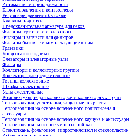
Автоматика и принадлежности
Блоки управления и контроллеры
Регуляторы давления бытовые
Клапаны подпитки
Предохранительная арматура для баков
Фильтры, грязевики и элеваторы
Фильтры и запчасти для фильтров
Фильтры бытовые и комплектующие к ним
Грязевики
Конденсатоотводчики
Элеваторы и элеваторные узлы
Фильтры
Коллекторы и коллекторные группы
Коллекторы распределительные
Группы коллекторные
Шкафы коллекторные
Узлы смесительные
Комплектующие для коллекторов и коллекторных групп
Теплоизоляция, уплотнения, защитные покрытия
Теплоизоляция на основе вспененного полиэтилена и
аксессуары
Теплоизоляция на основе вспененного каучука и аксессуары
Теплоизоляция на основе минеральной ваты
Стеклоткань, фольгоизол, гидростеклоизол и стеклопластик
Асбокартон и пергамин