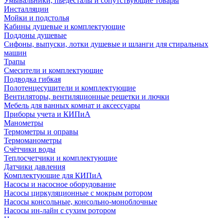
Умывальники, пьедесталы и сопутствующие товары
Инсталляции
Мойки и подстолья
Кабины душевые и комплектующие
Поддоны душевые
Сифоны, выпуски, лотки душевые и шланги для стиральных
машин
Трапы
Смесители и комплектующие
Подводка гибкая
Полотенцесушители и комплектующие
Вентиляторы, вентиляционные решетки и лючки
Мебель для ванных комнат и аксессуары
Приборы учета и КИПиА
Манометры
Термометры и оправы
Термоманометры
Счётчики воды
Теплосчетчики и комплектующие
Датчики давления
Комплектующие для КИПиА
Насосы и насосное оборудование
Насосы циркуляционные с мокрым ротором
Насосы консольные, консольно-моноблочные
Насосы ин-лайн с сухим ротором