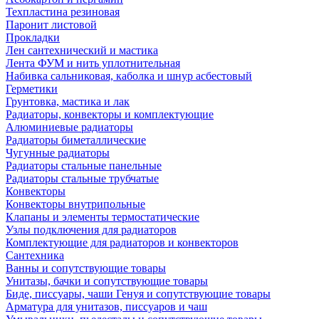
Техпластина резиновая
Паронит листовой
Прокладки
Лен сантехнический и мастика
Лента ФУМ и нить уплотнительная
Набивка сальниковая, каболка и шнур асбестовый
Герметики
Грунтовка, мастика и лак
Радиаторы, конвекторы и комплектующие
Алюминиевые радиаторы
Радиаторы биметаллические
Чугунные радиаторы
Радиаторы стальные панельные
Радиаторы стальные трубчатые
Конвекторы
Конвекторы внутрипольные
Клапаны и элементы термостатические
Узлы подключения для радиаторов
Комплектующие для радиаторов и конвекторов
Сантехника
Ванны и сопутствующие товары
Унитазы, бачки и сопутствующие товары
Биде, писсуары, чаши Генуя и сопутствующие товары
Арматура для унитазов, писсуаров и чаш