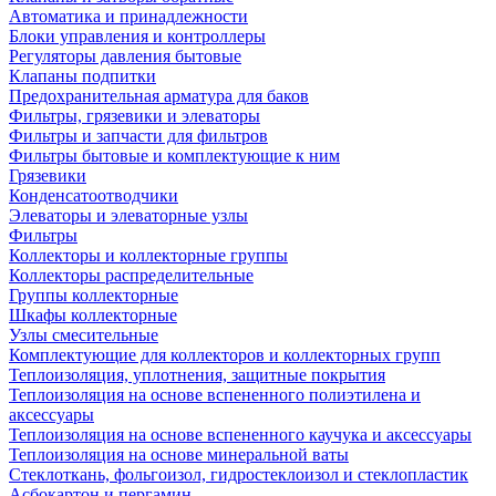
Автоматика и принадлежности
Блоки управления и контроллеры
Регуляторы давления бытовые
Клапаны подпитки
Предохранительная арматура для баков
Фильтры, грязевики и элеваторы
Фильтры и запчасти для фильтров
Фильтры бытовые и комплектующие к ним
Грязевики
Конденсатоотводчики
Элеваторы и элеваторные узлы
Фильтры
Коллекторы и коллекторные группы
Коллекторы распределительные
Группы коллекторные
Шкафы коллекторные
Узлы смесительные
Комплектующие для коллекторов и коллекторных групп
Теплоизоляция, уплотнения, защитные покрытия
Теплоизоляция на основе вспененного полиэтилена и
аксессуары
Теплоизоляция на основе вспененного каучука и аксессуары
Теплоизоляция на основе минеральной ваты
Стеклоткань, фольгоизол, гидростеклоизол и стеклопластик
Асбокартон и пергамин