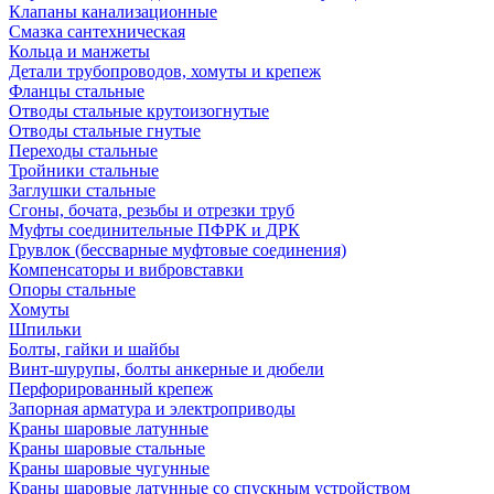
Клапаны канализационные
Смазка сантехническая
Кольца и манжеты
Детали трубопроводов, хомуты и крепеж
Фланцы стальные
Отводы стальные крутоизогнутые
Отводы стальные гнутые
Переходы стальные
Тройники стальные
Заглушки стальные
Сгоны, бочата, резьбы и отрезки труб
Муфты соединительные ПФРК и ДРК
Грувлок (бессварные муфтовые соединения)
Компенсаторы и вибровставки
Опоры стальные
Хомуты
Шпильки
Болты, гайки и шайбы
Винт-шурупы, болты анкерные и дюбели
Перфорированный крепеж
Запорная арматура и электроприводы
Краны шаровые латунные
Краны шаровые стальные
Краны шаровые чугунные
Краны шаровые латунные со спускным устройством