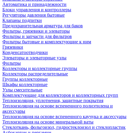
Автоматика и принадлежности
Блоки управления и контроллеры
Регуляторы давления бытовые
Клапаны подпитки
Предохранительная арматура для баков
Фильтры, грязевики и элеваторы
Фильтры и запчасти для фильтров
Фильтры бытовые и комплектующие к ним
Грязевики
Конденсатоотводчики
Элеваторы и элеваторные узлы
Фильтры
Коллекторы и коллекторные группы
Коллекторы распределительные
Группы коллекторные
Шкафы коллекторные
Узлы смесительные
Комплектующие для коллекторов и коллекторных групп
Теплоизоляция, уплотнения, защитные покрытия
Теплоизоляция на основе вспененного полиэтилена и
аксессуары
Теплоизоляция на основе вспененного каучука и аксессуары
Теплоизоляция на основе минеральной ваты
Стеклоткань, фольгоизол, гидростеклоизол и стеклопластик
Асбокартон и пергамин