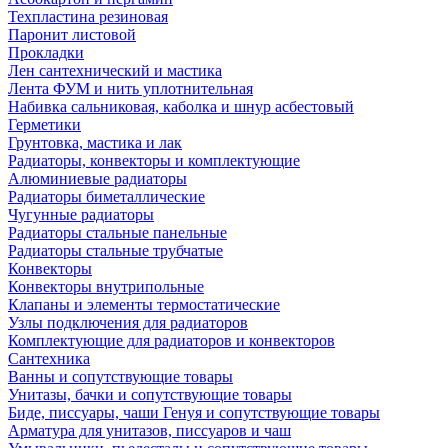
Техпластина резиновая
Паронит листовой
Прокладки
Лен сантехнический и мастика
Лента ФУМ и нить уплотнительная
Набивка сальниковая, каболка и шнур асбестовый
Герметики
Грунтовка, мастика и лак
Радиаторы, конвекторы и комплектующие
Алюминиевые радиаторы
Радиаторы биметаллические
Чугунные радиаторы
Радиаторы стальные панельные
Радиаторы стальные трубчатые
Конвекторы
Конвекторы внутрипольные
Клапаны и элементы термостатические
Узлы подключения для радиаторов
Комплектующие для радиаторов и конвекторов
Сантехника
Ванны и сопутствующие товары
Унитазы, бачки и сопутствующие товары
Биде, писсуары, чаши Генуя и сопутствующие товары
Арматура для унитазов, писсуаров и чаш