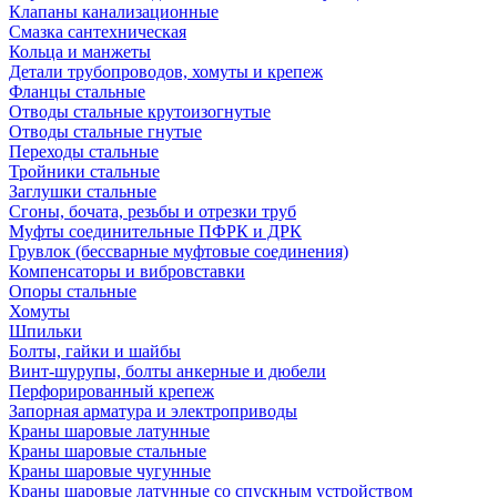
Клапаны канализационные
Смазка сантехническая
Кольца и манжеты
Детали трубопроводов, хомуты и крепеж
Фланцы стальные
Отводы стальные крутоизогнутые
Отводы стальные гнутые
Переходы стальные
Тройники стальные
Заглушки стальные
Сгоны, бочата, резьбы и отрезки труб
Муфты соединительные ПФРК и ДРК
Грувлок (бессварные муфтовые соединения)
Компенсаторы и вибровставки
Опоры стальные
Хомуты
Шпильки
Болты, гайки и шайбы
Винт-шурупы, болты анкерные и дюбели
Перфорированный крепеж
Запорная арматура и электроприводы
Краны шаровые латунные
Краны шаровые стальные
Краны шаровые чугунные
Краны шаровые латунные со спускным устройством