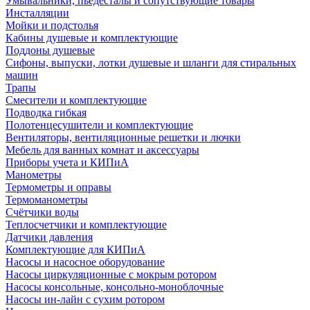
Умывальники, пьедесталы и сопутствующие товары
Инсталляции
Мойки и подстолья
Кабины душевые и комплектующие
Поддоны душевые
Сифоны, выпуски, лотки душевые и шланги для стиральных
машин
Трапы
Смесители и комплектующие
Подводка гибкая
Полотенцесушители и комплектующие
Вентиляторы, вентиляционные решетки и лючки
Мебель для ванных комнат и аксессуары
Приборы учета и КИПиА
Манометры
Термометры и оправы
Термоманометры
Счётчики воды
Теплосчетчики и комплектующие
Датчики давления
Комплектующие для КИПиА
Насосы и насосное оборудование
Насосы циркуляционные с мокрым ротором
Насосы консольные, консольно-моноблочные
Насосы ин-лайн с сухим ротором