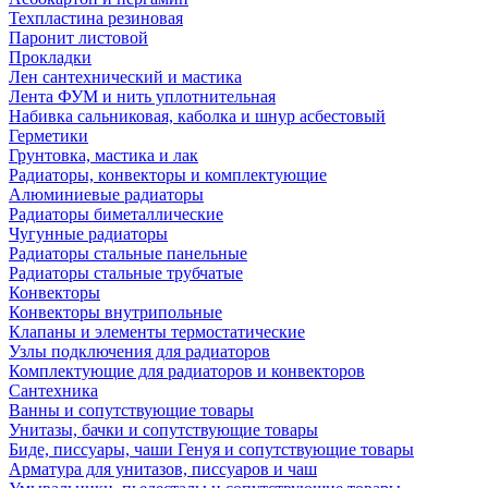
Техпластина резиновая
Паронит листовой
Прокладки
Лен сантехнический и мастика
Лента ФУМ и нить уплотнительная
Набивка сальниковая, каболка и шнур асбестовый
Герметики
Грунтовка, мастика и лак
Радиаторы, конвекторы и комплектующие
Алюминиевые радиаторы
Радиаторы биметаллические
Чугунные радиаторы
Радиаторы стальные панельные
Радиаторы стальные трубчатые
Конвекторы
Конвекторы внутрипольные
Клапаны и элементы термостатические
Узлы подключения для радиаторов
Комплектующие для радиаторов и конвекторов
Сантехника
Ванны и сопутствующие товары
Унитазы, бачки и сопутствующие товары
Биде, писсуары, чаши Генуя и сопутствующие товары
Арматура для унитазов, писсуаров и чаш