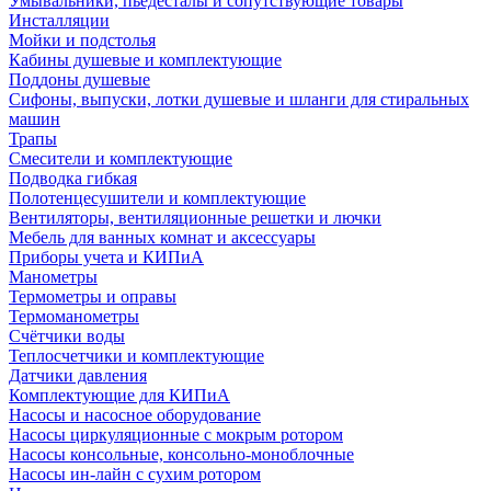
Умывальники, пьедесталы и сопутствующие товары
Инсталляции
Мойки и подстолья
Кабины душевые и комплектующие
Поддоны душевые
Сифоны, выпуски, лотки душевые и шланги для стиральных
машин
Трапы
Смесители и комплектующие
Подводка гибкая
Полотенцесушители и комплектующие
Вентиляторы, вентиляционные решетки и лючки
Мебель для ванных комнат и аксессуары
Приборы учета и КИПиА
Манометры
Термометры и оправы
Термоманометры
Счётчики воды
Теплосчетчики и комплектующие
Датчики давления
Комплектующие для КИПиА
Насосы и насосное оборудование
Насосы циркуляционные с мокрым ротором
Насосы консольные, консольно-моноблочные
Насосы ин-лайн с сухим ротором