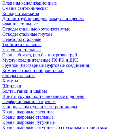
Клапаны канализационные
Смазка сантехническая
Кольца и манжеты
Детали трубопроводов, хомуты и крепеж
Фланцы стальные
Отводы стальные крутоизогнутые
Отводы стальные гнутые
Переходы стальные
Тройники стальные
Заглушки стальные
Сгоны, бочата, резьбы и отрезки труб
Муфты соединительные ПФРК и ДРК
Грувлок (бессварные муфтовые соединения)
Компенсаторы и вибровставки
Опоры стальные
Хомуты
Шпильки
Болты, гайки и шайбы
Винт-шурупы, болты анкерные и дюбели
Перфорированный крепеж
Запорная арматура и электроприводы
Краны шаровые латунные
Краны шаровые стальные
Краны шаровые чугунные
Краны шаровые латунные со спускным устройством