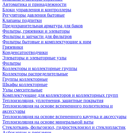
Автоматика и принадлежности
Блоки управления и контроллеры
Регуляторы давления бытовые
Клапаны подпитки
Предохранительная арматура для баков
Фильтры, грязевики и элеваторы
Фильтры и запчасти для фильтров
Фильтры бытовые и комплектующие к ним
Грязевики
Конденсатоотводчики
Элеваторы и элеваторные узлы
Фильтры
Коллекторы и коллекторные группы
Коллекторы распределительные
Группы коллекторные
Шкафы коллекторные
Узлы смесительные
Комплектующие для коллекторов и коллекторных групп
Теплоизоляция, уплотнения, защитные покрытия
Теплоизоляция на основе вспененного полиэтилена и
аксессуары
Теплоизоляция на основе вспененного каучука и аксессуары
Теплоизоляция на основе минеральной ваты
Стеклоткань, фольгоизол, гидростеклоизол и стеклопластик
Асбокартон и пергамин