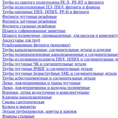
Трубы из сшитого полиэтилена PE-X, PE-RT и фитинги
Трубы полиэтиленовые ПЭ, ПНД, фитинги и фланцы
Трубы напорные ПВХ, НПВХ, PP-H и фитинги
Фитинги чугунные резьбовые
Фитинги латунные резьбовые
Фитинги стальные резьбовые
Шланги гофрированные защитные
Шланги поливочные, промышленные, для насосов и комплект
Аксессуары для труб
Резьбозажимные фитинги (концовки)
Трубы канализационные, соединительные детали и изделия
Трубы полипропиленовые канализационные и соединительные
Трубы из поливинилхлорида ПВХ, НПВХ и соединительные д
Трубы чугунные ЧК и соединительные детали
Трубы чугунные ВЧШГ и соединительные детали
Трубы чугунные безраструбные SML и соединительные детали
Трубы асбестоцементные и соединительные детали
Люки, дождеприемники и трапы чугунные
Люки, дождеприемники и колодцы полимерные
Воронки, лотки водосточные и комплектующие
Клапаны канализационные
Смазка сантехническая
Кольца и манжеты
Детали трубопроводов, хомуты и крепеж
Фланцы стальные