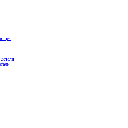
ующие
 детали
етали