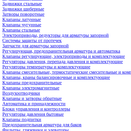
Задвижки стальные
Задвижки шиберные
Затворы поворотные
Клапаны латунные
Клапаны чугунные
Клапаны стальные
Электроприводы, редукторы для арматуры запорной
Системы защиты от протечек
Запчасти для арматуры запорной
Регулирующая, предохранительная арматура и автоматика
Клапаны регулирующие, электроприводы и комплектующие
Регуляторы давления, перепада давления и комплектующие
Регуляторы температуры и комплектующие
Клапаны смесительные, термостатические смесительные и ко
Клапаны, краны балансировочные и комплектующие
Клапаны предохранительные
Клапаны электромагнитные
Воздухоотводчики
Клапаны и затворы обратные
Автоматика и принадлежности
Блоки управления и контроллеры
Регуляторы давления бытовые
Клапаны подпитки
Предохранительная арматура для баков
Фильтры, грязевики и элеваторы