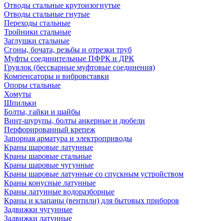
Отводы стальные крутоизогнутые
Отводы стальные гнутые
Переходы стальные
Тройники стальные
Заглушки стальные
Сгоны, бочата, резьбы и отрезки труб
Муфты соединительные ПФРК и ДРК
Грувлок (бессварные муфтовые соединения)
Компенсаторы и вибровставки
Опоры стальные
Хомуты
Шпильки
Болты, гайки и шайбы
Винт-шурупы, болты анкерные и дюбели
Перфорированный крепеж
Запорная арматура и электроприводы
Краны шаровые латунные
Краны шаровые стальные
Краны шаровые чугунные
Краны шаровые латунные со спускным устройством
Краны конусные латунные
Краны латунные водоразборные
Краны и клапаны (вентили) для бытовых приборов
Задвижки чугунные
Задвижки латунные