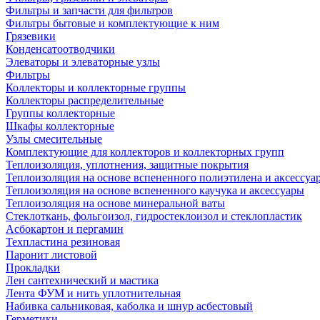
Фильтры и запчасти для фильтров
Фильтры бытовые и комплектующие к ним
Грязевики
Конденсатоотводчики
Элеваторы и элеваторные узлы
Фильтры
Коллекторы и коллекторные группы
Коллекторы распределительные
Группы коллекторные
Шкафы коллекторные
Узлы смесительные
Комплектующие для коллекторов и коллекторных групп
Теплоизоляция, уплотнения, защитные покрытия
Теплоизоляция на основе вспененного полиэтилена и аксессуа
Теплоизоляция на основе вспененного каучука и аксессуары
Теплоизоляция на основе минеральной ваты
Стеклоткань, фольгоизол, гидростеклоизол и стеклопластик
Асбокартон и пергамин
Техпластина резиновая
Паронит листовой
Прокладки
Лен сантехнический и мастика
Лента ФУМ и нить уплотнительная
Набивка сальниковая, каболка и шнур асбестовый
Герметики